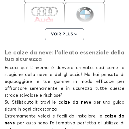
Calze da neve per
Calze da neve per
VOIR PLUS
AUDI
BMW
Le calze da neve: l'alleato essenziale della
tua sicurezza
Calze da neve per
Calze da neve per
Eccoci qui! L’inverno è davvero arrivato, così come la
BYD
CHEVROLET
stagione della neve e del ghiaccio! Ma hai pensato di
equipaggiare le tue gomme in modo efficace per
affrontare serenamente e in sicurezza tutte queste
strade scivolose e rischiose?
Su Stilistauto.it trovi le
calze da neve
per una guida
Calze da neve per
Calze da neve per
CHRYSLER
CITROEN
sicure in ogni circostanza.
Estremamente veloci e facili da installare,
le
calze da
neve
per auto
sono l'alternativa perfetta all'utilizzo di