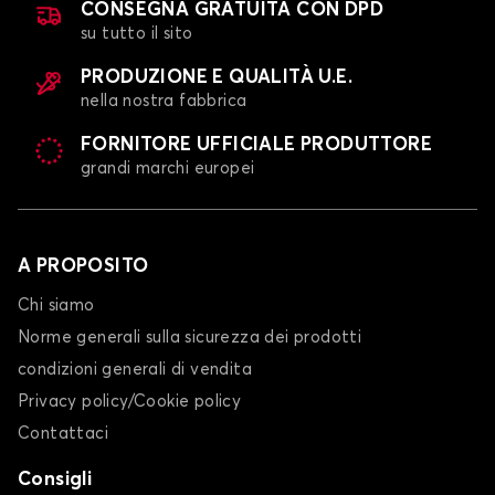
CONSEGNA GRATUITA CON DPD
su tutto il sito
PRODUZIONE E QUALITÀ U.E.
Calze da neve per
Calze da neve per
nella nostra fabbrica
MASERATI
MAZDA
FORNITORE UFFICIALE PRODUTTORE
grandi marchi europei
Calze da neve per
Calze da neve per
MERCEDES
MG
A PROPOSITO
Chi siamo
Norme generali sulla sicurezza dei prodotti
Calze da neve per
Calze da neve per
condizioni generali di vendita
MINI
MITSUBISHI
Privacy policy/Cookie policy
Contattaci
Consigli