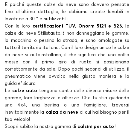
E poiché queste
calze da neve
sono davvero pensate
fino all’ultimo dettaglio, le abbiamo create lavabili in
lavatrice a 30 ° e riutilizzabili.
Con le loro
certificazioni TUV
,
Onorm 5121 e B26
, le
Calze da neve per
Calze da neve per
calze da neve
Stilistauto.it non danneggiano le gomme,
HONDA
HYUNDAI
la macchina o persino la strada, e sono
omologate su
tutto il territorio italiano
. Con il loro design unico le
calze
da neve
si autoinstallano, il che significa che una volta
messe con il primo giro di ruota si posizionano
Calze da neve per
Calze da neve per
correttamente da sole. Dopo pochi secondi di utilizzo, il
INFINITI
ISUZU
pneumatico viene avvolto nella giusta maniera e la
guida e’ sicura.
Le
calze auto
tengono conto delle diverse misure delle
gomme, loro larghezze e altezze. Che tu stia guidando
Calze da neve per
Calze da neve per
una 4x4, una berlina o una famigliare, troverai
JAC
JAECOO
inevitabilmente la
calza da neve
di cui
hai bisogno per il
tuo veicolo!
Scopri subito la nostra gamma di
calzini per auto
!