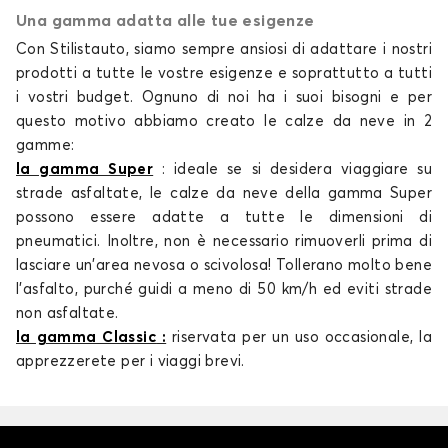
Una gamma adatta alle tue esigenze
Calze da neve per
Calze da neve per
JAGUAR
JEEP
Con Stilistauto, siamo sempre ansiosi di adattare i nostri
prodotti a tutte le vostre esigenze e soprattutto a tutti
i vostri budget. Ognuno di noi ha i suoi bisogni e per
questo motivo abbiamo creato le
calze da neve
in 2
gamme:
Calze da neve per
Calze da neve per
KIA
LANCIA
la gamma Super
: ideale se si desidera viaggiare su
strade asfaltate, le
calze da neve
della gamma Super
possono essere adatte a tutte le dimensioni di
pneumatici. Inoltre, non è necessario rimuoverli prima di
lasciare un'area nevosa o scivolosa! Tollerano molto bene
Calze da neve per
Calze da neve per
l'asfalto, purché guidi a meno di 50 km/h ed eviti strade
LAND ROVER
LEAPMOTOR
non asfaltate.
la gamma Classic
:
riservata per un uso occasionale, la
apprezzerete per i viaggi brevi.
Calze da neve per
Calze da neve per
LEXUS
LYNK AND CO