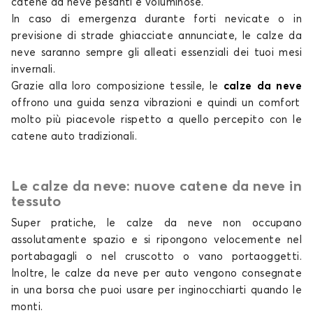
catene da neve pesanti e voluminose.
In caso di emergenza durante forti nevicate o in
Calze da neve per
Calze da neve per
previsione di strade ghiacciate annunciate, le
calze da
CUPRA
DACIA
neve
saranno sempre gli alleati essenziali dei tuoi mesi
invernali.
Grazie alla loro composizione tessile, le
calze da neve
offrono una guida senza vibrazioni e quindi un comfort
Calze da neve per
Calze da neve per
molto più piacevole rispetto a quello percepito con
le
DAIHATSU
DODGE
catene auto tradizionali
.
Le calze da neve: nuove catene da neve in
tessuto
Calze da neve per
Calze da neve per
DR
DS
Super pratiche, le
calze da neve non
occupano
assolutamente spazio e si ripongono velocemente nel
portabagagli o nel cruscotto o vano portaoggetti.
Inoltre, le
calze da neve per auto
vengono consegnate
Calze da neve per
Calze da neve per
in una borsa che puoi usare per inginocchiarti quando le
FIAT
FORD
monti.