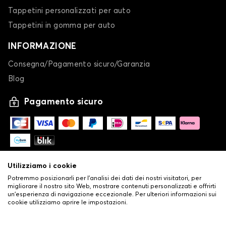
Calze da neve per
Calze da neve per
Tappetini personalizzati per auto
NIO
NISSAN
Tappetini in gomma per auto
INFORMAZIONE
Consegna/Pagamento sicuro/Garanzia
Calze da neve per
Calze da neve per
OMODA
OPEL
Blog
Pagamento sicuro
Calze da neve per
Calze da neve per
PEUGEOT
POLESTAR
Utilizziamo i cookie
Potremmo posizionarli per l'analisi dei dati dei nostri visitatori, per
migliorare il nostro sito Web, mostrare contenuti personalizzati e offrirti
Calze da neve per
Calze da neve per
un'esperienza di navigazione eccezionale. Per ulteriori informazioni sui
cookie utilizziamo aprire le impostazioni.
PORSCHE
RENAULT
-
© Copyright 2026 Stilistauto