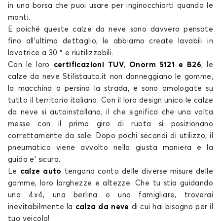
Calze da neve per MITSUBISHI GRANDIS
in una borsa che puoi usare per inginocchiarti quando le
monti.
I MIEV
E poiché queste
calze da neve
sono davvero pensate
fino all’ultimo dettaglio, le abbiamo create lavabili in
lavatrice a 30 ° e riutilizzabili.
Con le loro
certificazioni TUV
,
Onorm 5121 e B26
, le
calze da neve
Stilistauto.it non danneggiano le gomme,
la macchina o persino la strada, e sono
omologate su
tutto il territorio italiano
. Con il loro design unico le
calze
da neve
si autoinstallano, il che significa che una volta
Calze da neve per MITSUBISHI I MIEV
messe con il primo giro di ruota si posizionano
L200
correttamente da sole. Dopo pochi secondi di utilizzo, il
pneumatico viene avvolto nella giusta maniera e la
guida e’ sicura.
Le
calze auto
tengono conto delle diverse misure delle
gomme, loro larghezze e altezze. Che tu stia guidando
una 4x4, una berlina o una famigliare, troverai
inevitabilmente la
calza da neve
di cui
hai bisogno per il
tuo veicolo!