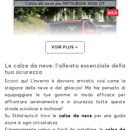
Calze da neve per MITSUBISHI 3000 GT
ASX
VOIR PLUS
Le calze da neve: l'alleato essenziale della
Calze da neve per MITSUBISHI ASX
tua sicurezza
COLT
Eccoci qui! L’inverno è davvero arrivato, così come la
stagione della neve e del ghiaccio! Ma hai pensato di
equipaggiare le tue gomme in modo efficace per
affrontare serenamente e in sicurezza tutte queste
strade scivolose e rischiose?
Su Stilistauto.it trovi le
calze da neve
per una guida
sicure in ogni circostanza.
Estremamente veloci e facili da installare,
le
calze da