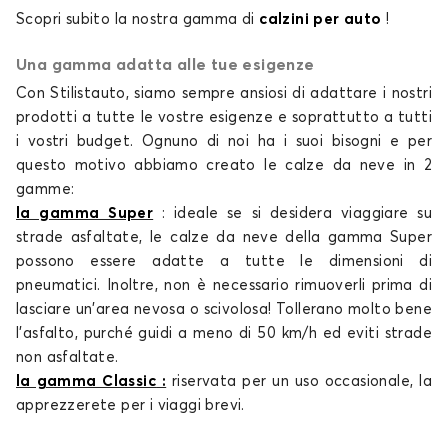
Calze da neve per MITSUBISHI L200
Scopri subito la nostra gamma di
calzini per auto
!
LANCER
Una gamma adatta alle tue esigenze
Con Stilistauto, siamo sempre ansiosi di adattare i nostri
prodotti a tutte le vostre esigenze e soprattutto a tutti
i vostri budget. Ognuno di noi ha i suoi bisogni e per
questo motivo abbiamo creato le
calze da neve
in 2
gamme:
la gamma Super
: ideale se si desidera viaggiare su
Calze da neve per MITSUBISHI LANCER
strade asfaltate, le
calze da neve
della gamma Super
OUTLANDER
possono essere adatte a tutte le dimensioni di
pneumatici. Inoltre, non è necessario rimuoverli prima di
lasciare un'area nevosa o scivolosa! Tollerano molto bene
l'asfalto, purché guidi a meno di 50 km/h ed eviti strade
non asfaltate.
la gamma Classic
:
riservata per un uso occasionale, la
apprezzerete per i viaggi brevi.
Calze da neve per MITSUBISHI OUTLANDER