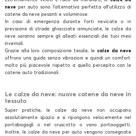
Calze da neve per MITSUBISHI COLT
neve
per auto
sono l'alternativa perfetta all'utilizzo di
ECLIPSE CROSS
catene da neve pesanti e voluminose.
In caso di emergenza durante forti nevicate o in
previsione di strade ghiacciate annunciate, le
calze da
neve
saranno sempre gli alleati essenziali dei tuoi mesi
invernali.
Grazie alla loro composizione tessile, le
calze da neve
offrono una guida senza vibrazioni e quindi un comfort
molto più piacevole rispetto a quello percepito con
le
Calze da neve per MITSUBISHI ECLIPSE CROSS
catene auto tradizionali
.
GRANDIS
Le calze da neve: nuove catene da neve in
tessuto
Super pratiche, le
calze da neve non
occupano
assolutamente spazio e si ripongono velocemente nel
portabagagli o nel cruscotto o vano portaoggetti.
Inoltre, le
calze da neve per auto
vengono consegnate