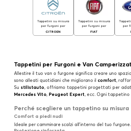
Tappetini su misura
Tappetini su misura
Tappeti
per furgoni per
per furgoni per
per 
CITROEN
FIAT
Tappetini per Furgoni e Van Camperizzati
Allestire il tuo van o furgone significa creare uno spaz
sono alleati quotidiani che migliorano il
comfort
, raffo
Su
stilistauto
, offriamo tappetini progettati per adat
Mercedes Vito
,
Peugeot Expert
, ecc. Ogni tappetino
Perché scegliere un tappetino su misura p
Comfort a piedi nudi
Ideale per camminare scalzi all'interno del tuo furgone.
Protezione rinforzata