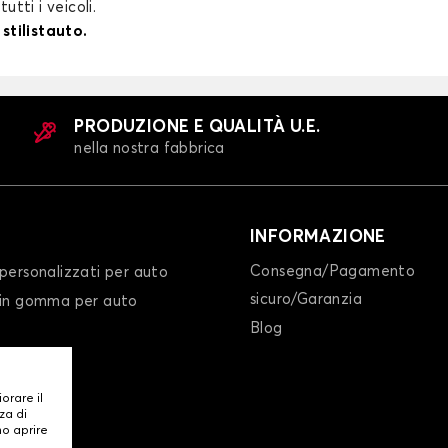
utti i veicoli.
stilistauto.
PRODUZIONE E QUALITÀ U.E.
nella nostra fabbrica
INFORMAZIONE
Consegna/Pagamento
personalizzati per auto
sicuro/Garanzia
 in gomma per auto
Blog
iorare il
za di
mo aprire