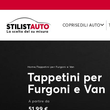
COPRISEDILI AUTO
Home
/
Tappetini per Furgoni e Van
Tappetini per
Furgoni e Van
A partire da
51,99 €