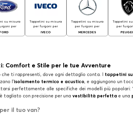
ni su misura
Tappetini su misura
Tappetini su misura
Tappetini s
furgoni per
per furgoni per
per furgoni per
per furgon
FORD
IVECO
MERCEDES
PEUGE
: Comfort e Stile per le tue Avventure
io che ti rappresenti, dove ogni dettaglio conta. I
tappetini su
rzano l’
isolamento termico e acustico
, e aggiungono un toc
tarsi perfettamente alle specifiche dei modelli più popolari:
 è tagliato con precisione per una
vestibilità perfetta
e una
er il tuo van?