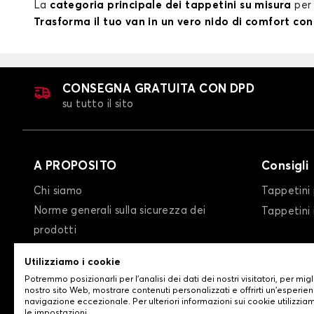
La
categoria principale dei tappetini su misura
per t
Trasforma il tuo van in un vero nido di comfort con 
CONSEGNA GRATUITA CON DPD
su tutto il sito
A PROPOSITO
Consigli
Chi siamo
Tappetini 
Norme generali sulla sicurezza dei
Tappetini
prodotti
condizioni generali di vendita
Utilizziamo i cookie
Privacy policy/Cookie policy
Potremmo posizionarli per l'analisi dei dati dei nostri visitatori, per migl
Contattaci
nostro sito Web, mostrare contenuti personalizzati e offrirti un'esperien
navigazione eccezionale. Per ulteriori informazioni sui cookie utilizzia
le impostazioni.