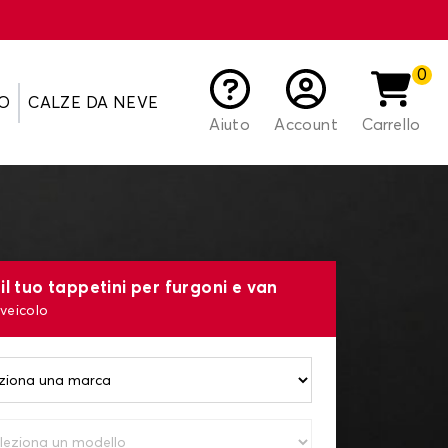
0
O
CALZE DA NEVE
Aiuto
Account
Carrello
il tuo tappetini per furgoni e van
 veicolo