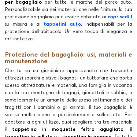
per bagagliaio
per tutte le marche del parco auto.
Personalizzabile sia nei materiali che nelle finiture, la tua
protezione bagagliaio può essere abbinata ai
coprisedili
su misura e ai
tappetini auto
, indispensabili per la
Tappetini per baule per
Tappetini per baule per
protezione dell'abitacolo. Un vero tocco di eleganza e
INFINITI
JAC
raffinatezza.
Protezione del bagagliaio: usi, materiali e
manutenzione
Tappetini per baule per
Tappetini per baule per
Che tu sia un giardiniere appassionato che trasporta
JAECOO
JAGUAR
attrezzi sporchi e stivali bagnati, un tuttofare che porta
spesso attrezzature e materiali, una famiglia in vacanza
con la sua montagna di bagagli, giocattoli e sabbia, o
semplicemente un amante della spesa settimanale e dei
tragitti con i bambini o gli animali, il tuo bagagliaio è
Tappetini per baule per
Tappetini per baule per
JEEP
KIA
spesso molto pieno e particolarmente sollecitato. Per
adattarsi a ogni utilizzo, puoi scegliere tra tre materiali:
il
tappetino in moquette feltro agugliato
, il
tappetino in velluto
o il
tappetino in gomma
. Tutte le