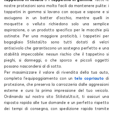
nostre protezioni sono molto facili da mantenere pulite: i
Tappetini per baule per
Tappetini per baule per
tappetini in gomma si lavano con acqua e sapone e si
LANCIA
LAND ROVER
asciugano in un batter d'occhio, mentre quelli in
moquette o velluto richiedono solo una semplice
aspirazione, o un prodotto specifico per le macchie più
ostinate. Per una maggiore praticità, i tappetini per
Tappetini per baule per
Tappetini per baule per
bagagliaio StilistaUto sono tutti dotati di velcri
LEAPMOTOR
LEXUS
antiscivolo che garantiscono un sostegno perfetto e una
stabilità impeccabile: nessun rischio che il tappetino si
pieghi, si danneggi, o che sporco e piccoli oggetti
possano nascondersi al di sotto.
Tappetini per baule per
Tappetini per baule per
Per massimizzare il valore di rivendita della tua auto,
LYNK AND CO
MASERATI
completa l'equipaggiamento con un
telo copriauto
di
protezione, che preserva la carrozzeria dalle aggressioni
esterne e cura la prima impressione del tuo veicolo.
Ordinando sul nostro sito StilistaUto.it, ti assicuri una
risposta rapida alle tue domande e un perfetto rispetto
Tappetini per baule per
Tappetini per baule per
MAZDA
MERCEDES
dei tempi di consegna, con spedizione rapida tramite