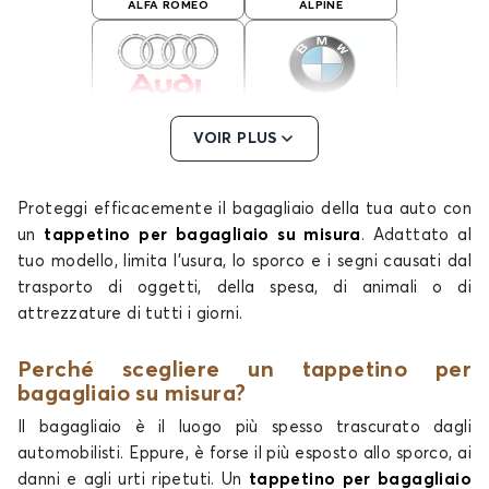
ALFA ROMEO
ALPINE
Tappetini per baule per
Tappetini per baule per
VOIR PLUS
AUDI
BMW
Proteggi efficacemente il bagagliaio della tua auto con
un
tappetino per bagagliaio su misura
. Adattato al
tuo modello, limita l'usura, lo sporco e i segni causati dal
Tappetini per baule per
Tappetini per baule per
BYD
CHEVROLET
trasporto di oggetti, della spesa, di animali o di
attrezzature di tutti i giorni.
Perché scegliere un tappetino per
bagagliaio su misura?
Tappetini per baule per
Tappetini per baule per
CHRYSLER
CITROEN
Il bagagliaio è il luogo più spesso trascurato dagli
automobilisti. Eppure, è forse il più esposto allo sporco, ai
danni e agli urti ripetuti. Un
tappetino per bagagliaio