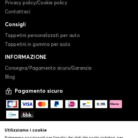
Privacy policy/Cookie policy
Tappetini per baule per
Tappetini per baule per
OPEL
PEUGEOT
Contattaci
Consigli
Tappetini personalizzati per auto
Tappetini per baule per
Tappetini per baule per
Tappetini in gomma per auto
POLESTAR
PORSCHE
INFORMAZIONE
Consegna/Pagamento sicuro/Garanzia
Blog
Tappetini per baule per
Tappetini per baule per
RENAULT
SAAB
Pagamento sicuro
Tappetini per baule per
Tappetini per baule per
SEAT
SERES
Utilizziamo i cookie