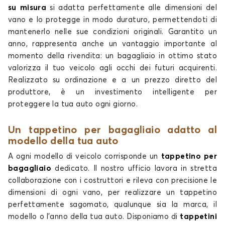
su misura
si adatta perfettamente alle dimensioni del
vano e lo protegge in modo duraturo, permettendoti di
Tappetini per baule per
Tappetini per baule per
mantenerlo nelle sue condizioni originali. Garantito un
CUPRA
DACIA
anno, rappresenta anche un vantaggio importante al
momento della rivendita: un bagagliaio in ottimo stato
valorizza il tuo veicolo agli occhi dei futuri acquirenti.
Realizzato su ordinazione e a un prezzo diretto del
Tappetini per baule per
Tappetini per baule per
produttore, è un investimento intelligente per
DR
DS
proteggere la tua auto ogni giorno.
Un tappetino per bagagliaio adatto al
modello della tua auto
Tappetini per baule per
Tappetini per baule per
A ogni modello di veicolo corrisponde un
tappetino per
FIAT
FORD
bagagliaio
dedicato. Il nostro ufficio lavora in stretta
collaborazione con i costruttori e rileva con precisione le
dimensioni di ogni vano, per realizzare un tappetino
perfettamente sagomato, qualunque sia la marca, il
Tappetini per baule per
Tappetini per baule per
modello o l'anno della tua auto. Disponiamo di
tappetini
HONDA
HYUNDAI