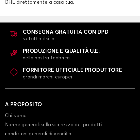
DHL direttamente a casa tua.
Tappetini per baule per
Tappetini per baule per
CONSEGNA GRATUITA CON DPD
MG
MINI
su tutto il sito
PRODUZIONE E QUALITÀ U.E.
nella nostra fabbrica
Tappetini per baule per
Tappetini per baule per
FORNITORE UFFICIALE PRODUTTORE
MITSUBISHI
NIO
grandi marchi europei
A PROPOSITO
Tappetini per baule per
Tappetini per baule per
NISSAN
OMODA
Chi siamo
Norme generali sulla sicurezza dei prodotti
condizioni generali di vendita