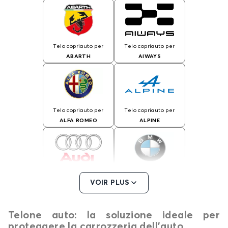
Telo copriauto per
Telo copriauto per
ABARTH
AIWAYS
Telo copriauto per
Telo copriauto per
ALFA ROMEO
ALPINE
Telo copriauto per
Telo copriauto per
VOIR PLUS
AUDI
BMW
Telone auto: la soluzione ideale per
proteggere la carrozzeria dell’auto