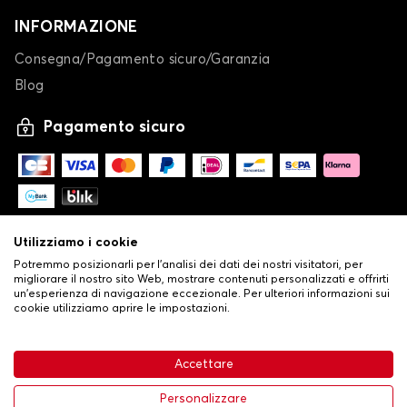
INFORMAZIONE
Telo copriauto per
Telo copriauto per
Consegna/Pagamento sicuro/Garanzia
RENAULT
SAAB
Blog
Pagamento sicuro
Telo copriauto per
Telo copriauto per
SEAT
SERES
Utilizziamo i cookie
Potremmo posizionarli per l'analisi dei dati dei nostri visitatori, per
Telo copriauto per
Telo copriauto per
migliorare il nostro sito Web, mostrare contenuti personalizzati e offrirti
SKODA
SMART
un'esperienza di navigazione eccezionale. Per ulteriori informazioni sui
cookie utilizziamo aprire le impostazioni.
-
© Copyright 2026 Stilistauto
•
Condizioni generali di vendita
Accettare
•
Politica sulla privacy e sui cookie
Livraison
Telo copriauto per
Telo copriauto per
Personalizzare
SSANGYONG
SUBARU