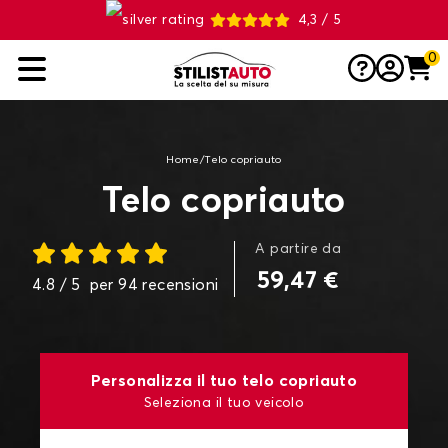
4,3 / 5
0
Home
/
Telo copriauto
Telo copriauto
A partire da
59,47 €
4.8
/ 5
per
94
recensioni
Personalizza il tuo telo copriauto
Seleziona il tuo veicolo