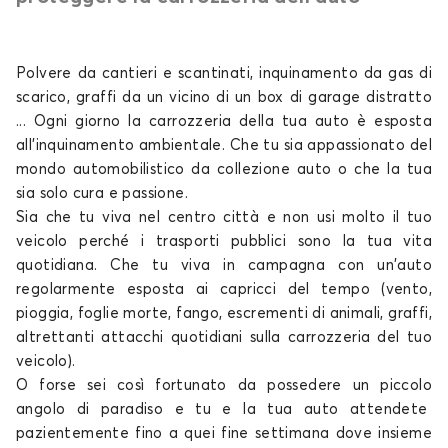
Telo copriauto per
Telo copriauto per
BYD
CHEVROLET
Polvere da cantieri e scantinati, inquinamento da gas di
scarico, graffi da un vicino di un box di garage distratto
... Ogni giorno la carrozzeria della tua
auto
è esposta
all'inquinamento ambientale. Che tu sia appassionato del
Telo copriauto per
Telo copriauto per
mondo automobilistico da collezione
CHRYSLER
CITROEN
auto o che la tua
sia solo
cura e passione.
Sia che tu viva nel centro città e non usi molto il tuo
veicolo perché i trasporti pubblici sono la tua vita
quotidiana. Che tu viva in campagna con un'auto
Telo copriauto per
Telo copriauto per
regolarmente esposta ai capricci del tempo (vento,
CUPRA
DACIA
pioggia, foglie morte, fango, escrementi di animali, graffi,
altrettanti attacchi quotidiani sulla carrozzeria del tuo
veicolo).
O forse sei così fortunato da possedere un piccolo
Telo copriauto per
Telo copriauto per
angolo di paradiso e tu e la tua
auto
attendete
DAIHATSU
DODGE
pazientemente fino a quei fine settimana dove insieme