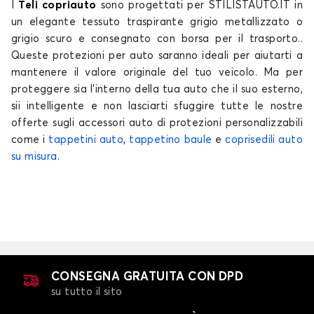
I
Teli copriauto
sono progettati per STILISTAUTO.IT in
un elegante tessuto traspirante grigio metallizzato o
grigio scuro e consegnato con borsa per il trasporto..
Telo copriauto per
Telo copriauto per
Queste
protezioni per auto
saranno ideali per aiutarti a
LEXUS
LYNK AND CO
mantenere il valore originale del tuo
veicolo
. Ma per
proteggere sia l'interno della tua
auto
che il suo esterno,
sii intelligente e non lasciarti sfuggire tutte le nostre
offerte sugli accessori auto di protezioni personalizzabili
Telo copriauto per
Telo copriauto per
come i
tappetini auto
,
tappetino baule
e
coprisedili auto
MASERATI
MAZDA
su misura
.
Telo copriauto per
Telo copriauto per
MERCEDES
MG
CONSEGNA GRATUITA CON DPD
su tutto il sito
Telo copriauto per
Telo copriauto per