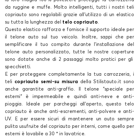
Telo copriauto per
Telo copriauto per
da ruggine e muffe. Molto intelligenti, tutti i nostri
teli
INFINITI
JAC
copriauto
sono regolabili grazie all'utilizzo di un elastico
su tutta la lunghezza del
telo copriauto
.
Questo elastico rafforza e fornisce il supporto ideale per
il
telone auto
sul tuo veicolo. Inoltre, sappi che per
Telo copriauto per
Telo copriauto per
semplificare il tuo compito durante l'installazione del
JAGUAR
JEEP
telone auto personalizzato
, tutte le nostre
coperture
sono dotate anche di 2 passaggi molto pratici per gli
specchietti.
E per proteggere completamente la tua carrozzeria, i
Telo copriauto per
Telo copriauto per
teli
copriauto semi-su misura
della Stilistauto.it sono
KIA
LANCIA
anche
garantite
anti-graffio. Il
telone
"speciale per
esterni" è impermeabile e quindi anti-neve e anti-
pioggia. Ideale per parcheggi all'aperto, questo
telo
copriauto
è anche anti-escrementi, anti-polvere e anti-
UV. E per essere sicuri di mantenere un auto sempre
Telo copriauto per
Telo copriauto per
pulita usufruite del copriauto per interni, come quello per
LAND ROVER
LEAPMOTOR
esterni è lavabile a 30 ° in lavatrice.