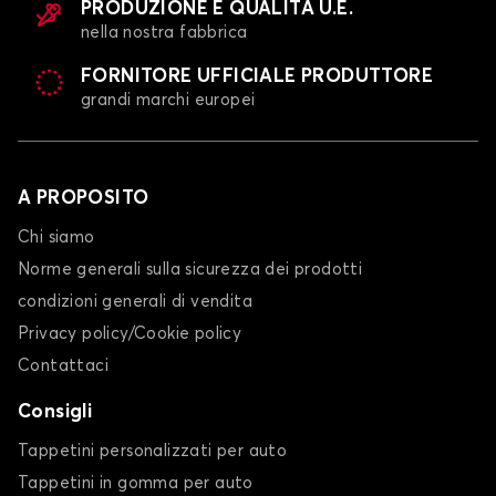
PRODUZIONE E QUALITÀ U.E.
MINI
MITSUBISHI
nella nostra fabbrica
FORNITORE UFFICIALE PRODUTTORE
grandi marchi europei
Telo copriauto per
Telo copriauto per
NIO
NISSAN
A PROPOSITO
Chi siamo
Norme generali sulla sicurezza dei prodotti
Telo copriauto per
Telo copriauto per
OPEL
PEUGEOT
condizioni generali di vendita
Privacy policy/Cookie policy
Contattaci
Consigli
Telo copriauto per
Telo copriauto per
POLESTAR
PORSCHE
Tappetini personalizzati per auto
Tappetini in gomma per auto