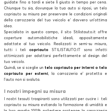
guidate fino a tardi e siete lì giusto in tempo per cena.
Chiunque tu sia, dovunque la tua auto si riposi, un
telo
copriauto su misura
per preservare le condizioni originali
Telo copriauto per
Telo copriauto per
della carrozzeria del tuo
veicolo e’ davvero un’ottima
DR
DS
idea.
Specialista in questo campo, il
sito Stilistauto.it
offre
coperture automobilistiche
ideali, appositamente
adattate al tuo veicolo. Realizzati in semi-su misura,
tutti i
teli
copriauto
STILISTAUTO.IT
sono infatti
Telo copriauto per
Telo copriauto per
ottimizzati per adattarsi perfettamente al design del
FIAT
FORD
tuo veicolo.
Quindi, se si sceglie un
telo copriauto per interni o telo
copriauto per esterni
, la carrozzeria e’ protetta e
l’auto non si svaluta.
Telo copriauto per
Telo copriauto per
HONDA
HYUNDAI
I nostri impegni su misura
I nostri tessuti traspiranti sono utilizzati per cucire i
teli
copriauto su misura
evitando la formazione di umidità e
la loro maglia 100% poliestere protegge la carrozzeria