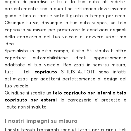
angolo di paradiso e tu e la tua
auto
attendete
Telo copriauto per VOLKSWAGEN CORRADO
pazientemente fino a quei fine settimana dove insieme
guidate fino a tardi e siete lì giusto in tempo per cena.
e-GOLF
Chiunque tu sia, dovunque la tua auto si riposi, un
telo
copriauto su misura
per preservare le condizioni originali
della carrozzeria del tuo
veicolo e’ davvero un’ottima
idea.
Specialista in questo campo, il
sito Stilistauto.it
offre
coperture automobilistiche
ideali, appositamente
adattate al tuo veicolo. Realizzati in semi-su misura,
tutti i
teli
copriauto
STILISTAUTO.IT
sono infatti
Telo copriauto per VOLKSWAGEN e-GOLF
ottimizzati per adattarsi perfettamente al design del
EOS
tuo veicolo.
Quindi, se si sceglie un
telo copriauto per interni o telo
copriauto per esterni
, la carrozzeria e’ protetta e
l’auto non si svaluta.
I nostri impegni su misura
I nostri tessuti traspiranti sono utilizzati per cucire i
teli