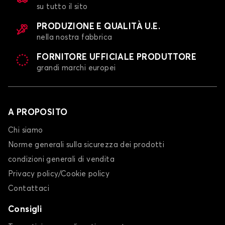
su tutto il sito
Telo copriauto per VOLKSWAGEN GOLF 3
GOLF 4
PRODUZIONE E QUALITÀ U.E.
nella nostra fabbrica
FORNITORE UFFICIALE PRODUTTORE
grandi marchi europei
A PROPOSITO
Telo copriauto per VOLKSWAGEN GOLF 4
Chi siamo
GOLF 5
Norme generali sulla sicurezza dei prodotti
condizioni generali di vendita
Privacy policy/Cookie policy
Contattaci
Consigli