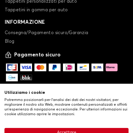
Tappetini personalizzati per auto
Telo copriauto per VOLKSWAGEN GOLF 5
Tappetini in gomma per auto
GOLF 6
INFORMAZIONE
Consegna/Pagamento sicuro/Garanzia
Blog
Pagamento sicuro
Telo copriauto per VOLKSWAGEN GOLF 6
GOLF 7
Utilizziamo i cookie
Potremmo posizionarli per l'analisi dei dati dei nostri visitatori, per
migliorare il nostro sito Web, mostrare contenuti personalizzati e offrirti
un'esperienza di navigazione eccezionale. Per ulteriori informazioni sui
cookie utilizziamo aprire le impostazioni.
-
© Copyright 2026 Stilistauto
•
Condizioni generali di vendita
Accettare