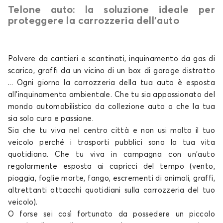
Telone auto: la soluzione ideale per
Telo copriauto per VOLKSWAGEN BORA
proteggere la carrozzeria dell’auto
CADDY
Polvere da cantieri e scantinati, inquinamento da gas di
scarico, graffi da un vicino di un box di garage distratto
... Ogni giorno la carrozzeria della tua
auto
è esposta
all'inquinamento ambientale. Che tu sia appassionato del
mondo automobilistico da collezione
auto o che la tua
sia solo
cura e passione.
Telo copriauto per VOLKSWAGEN CADDY
Sia che tu viva nel centro città e non usi molto il tuo
CORRADO
veicolo perché i trasporti pubblici sono la tua vita
quotidiana. Che tu viva in campagna con un'auto
regolarmente esposta ai capricci del tempo (vento,
pioggia, foglie morte, fango, escrementi di animali, graffi,
altrettanti attacchi quotidiani sulla carrozzeria del tuo
veicolo).
O forse sei così fortunato da possedere un piccolo