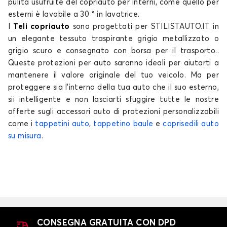
pulita usufruite del copriauto per interni, come quello per
Telo copriauto per VOLKSWAGEN GOLF 1
esterni è lavabile a 30 ° in lavatrice.
GOLF 2
I
Teli copriauto
sono progettati per STILISTAUTO.IT in
un elegante tessuto traspirante grigio metallizzato o
grigio scuro e consegnato con borsa per il trasporto..
Queste
protezioni per auto
saranno ideali per aiutarti a
mantenere il valore originale del tuo
veicolo
. Ma per
proteggere sia l'interno della tua
auto
che il suo esterno,
sii intelligente e non lasciarti sfuggire tutte le nostre
offerte sugli accessori auto di protezioni personalizzabili
Telo copriauto per VOLKSWAGEN GOLF 2
come i
tappetini auto
,
tappetino baule
e
coprisedili auto
su misura
.
GOLF 3
CONSEGNA GRATUITA CON DPD