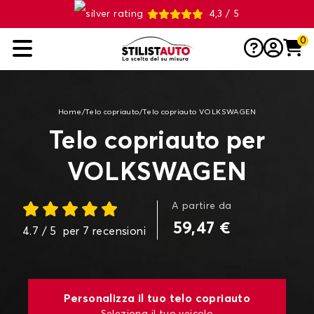
4,3 / 5
0
Home
/
Telo copriauto
/
Telo copriauto VOLKSWAGEN
Telo copriauto per
VOLKSWAGEN
A partire da
59,47 €
4.7
/ 5
per
7
recensioni
Personalizza il tuo telo copriauto