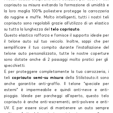
copriauto su misura
evitando la formazione di umidità e
Telo copriauto per VOLKSWAGEN EOS
la loro maglia 100% poliestere protegge la carrozzeria
FOX
da ruggine e muffe. Molto intelligenti, tutti i nostri
teli
copriauto
sono regolabili grazie all'utilizzo di un elastico
su tutta la lunghezza del
telo copriauto
.
Questo elastico rafforza e fornisce il supporto ideale per
il
telone auto
sul tuo veicolo. Inoltre, sappi che per
semplificare il tuo compito durante l'installazione del
telone auto personalizzato
, tutte le nostre
coperture
sono dotate anche di 2 passaggi molto pratici per gli
Telo copriauto per VOLKSWAGEN FOX
specchietti.
GOLF 1
E per proteggere completamente la tua carrozzeria, i
teli
copriauto semi-su misura
della Stilistauto.it sono
anche
garantite
anti-graffio. Il
telone
"speciale per
esterni" è impermeabile e quindi anti-neve e anti-
pioggia. Ideale per parcheggi all'aperto, questo
telo
copriauto
è anche anti-escrementi, anti-polvere e anti-
UV. E per essere sicuri di mantenere un auto sempre