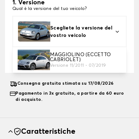
1. Versione
Qual è la versione del tuo veicolo?
Scegliete la versione del
vostro veicolo
MAGGIOLINO (ECCETTO
2. Livello di protezione
CABRIOLET)
Scegli il telo protettivo adatto alle tue esigenze
Versione 11/2011 - 07/2019
Consegna gratuita stimata su 17/08/2026
Pagamento in 3x gratuito, a partire da 60 euro
di acquisto.
Caratteristiche