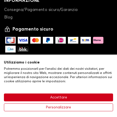
INFORMAZIONE
Consegna/Pagamento sicuro/Garanzia
Blog
Pagamento sicuro
Utilizziamo i cookie
Potremmo posizionarli per l'analisi dei dati dei nostri visitatori, per
migliorare il nostro sito Web, mostrare contenuti personalizzati e offrirti
un'esperienza di navigazione eccezionale. Per ulteriori informazioni sui
cookie utilizziamo aprire le impostazioni.
-
© Copyright 2026 Stilistauto
•
Condizioni generali di vendita
Accettare
•
Politica sulla privacy e sui cookie
Livraison
66,08 €
Aggiungi al carrello
Personalizzare
-35%
101,66 €