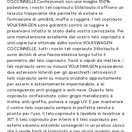
COCCINNELLE.Confezionati con una maglia 100%
poliestere, i nostri teli copriauto Stilistauto.it offrono un
tessuto traspirante che permette di evitare la
formazione di umidità, muffa o ruggine. I
teli copriauto
VOLKSWAGEN
sono garantiti contro la ruggine e
preservano intatto lo stato della vostra carrozzeria. Per
una manutenzione eccellente del vostro
telo copriauto
e
una copertura ottimale della vostra VOLKSWAGEN
COCCINNELLE, tutti i nostri teli copriauto Stilistauto.it
sono dotati di una fascia elastica lungo tutto il
perimetro del telo copriauto. Facili e rapidi da mettere, i
teli copraiuto semi su misura VOLKSWAGEN possiedono
due estensioni laterali per gli specchietti retrovisori.Il
telo copriauto semi su misura studiato appositamente
per esterni è estremamente impermeabile, e di
conseguenza anti-pioggia e anti-neve. Questo telo
copriauto confezionato color grigio metallizzato è
inoltre anti-graffio, polvere e raggi UV. E per mantenere
il vostro telo copriauto sempre in perfetta tenuta e
pronto per l’uso, il telo copriauto è lavabile in lavatrice a
30°. Il telo copriauto per interni e il telo copriauto per
esterni saranno entrambi consegnati in un pratico sacco
che li rende facili al trasporto e per riporli quando non in