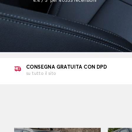
4.4
/ 5
per
40553
recensioni
CONSEGNA GRATUITA CON DPD
su tutto il sito