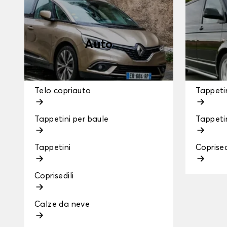
Auto
Telo copriauto
Tappetin
Tappetini per baule
Tappeti
Tappetini
Coprised
Coprisedili
Calze da neve