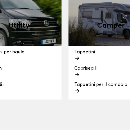
Utility
Camper
i per baule
Tappetini
ni
Coprisedili
ili
Tappetini per il corridoio