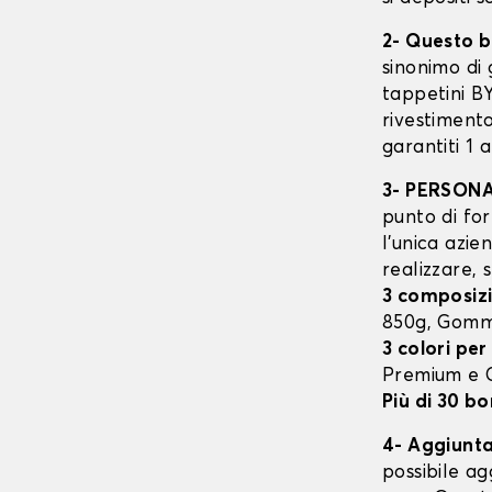
2- Questo b
sinonimo di 
tappetini B
rivestimento
garantiti 1 
3- PERSON
punto di for
l’unica azie
realizzare, 
3 composizi
850g, Gomm
3 colori per
Premium e
Più di 30 bo
4- Aggiunta 
possibile ag