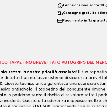
Fabbricazione sotto 10 g
Consegna gratuita stim
Pagamento in 3x gratuito
NICO TAPPETINO BREVETTATO AUTOGRIP© DEL MER
 sicurezza: la nostra priorità assoluta!
Il tuo tappeti
 dotato di un esclusivo sistema di sicurezza brevetta
. Questa tecnica unica garantisce una sicurezza ottim
esiva antiscivolo, il tappetino del conducente rimane
e in posizione senza il rischio di scivolare sotto i peda
vi incidenti. Questa alta aderenza impedisce inoltre c
sotto il tappetino
FIAT 500
, garantendo così la pulizia 