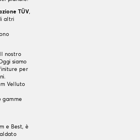
cazione TÜV
,
 altri
sono
l nostro
 Oggi siamo
finiture per
ni.
m Velluto
 le gamme
m e Best, è
saldato