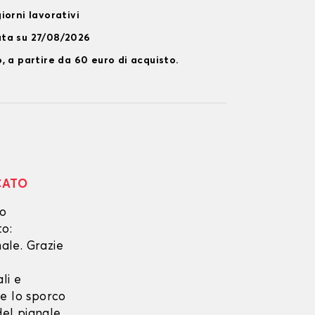
iorni lavorativi
ata su 27/08/2026
, a partire da 60 euro di acquisto.
CATO
no
to:
ale. Grazie
li e
he lo sporco
del pianale.