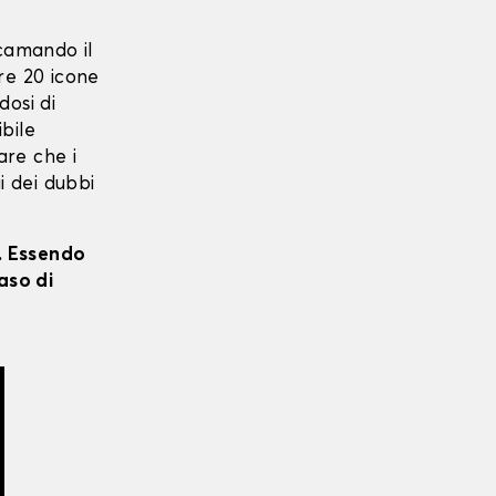
icamando il
ltre 20 icone
dosi di
ibile
care che i
i dei dubbi
i. Essendo
aso di