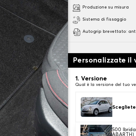
Produzione su misura
Sistema di fissaggio
Autogrip brevettato: ant
Personalizzate il
1. Versione
Qual è la versione del tuo ve
Scegliete
500 Ibrid
2. Materiale
ABARTH)