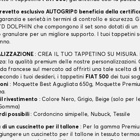
revetto esclusivo AUTOGRIP© beneficia della certifi
garanzia e serietà in termini di controllo e sicurezza. Gli
YD DOLPHIN che compongono il set sono dotati di un
 granulare per un migliore supporto. I tuoi tappetini 
anno.
ALIZZAZIONE
: CREA IL TUO TAPPETINO SU MISURA. I
za: la qualità premium delle nostre personalizzazioni.
nda francese sul mercato ad offrirti una tale scelta di 
secondo i tuoi desideri, i tappetini
FIAT 500
dei tuoi sog
oni
: Moquette Best Agugliata 650g, Moquette Premiu
a.
 il rivestimento
: Colore Nero, Grigio, Beige (solo per
 Gomma)
rdi possibili
: Cordoncino simipelle, Nubuck, Tessile
di un cuscinetto per il tallone
: Per la gamma Premiu
giungere un cuscinetto per il tallone in tessuto termo