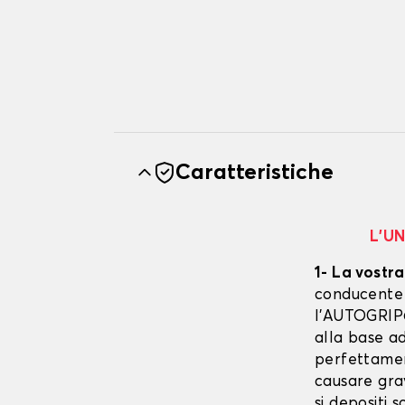
Caratteristiche
L’U
1- La vostra
conducente è
l’AUTOGRIP©
alla base ad
perfettament
causare gra
si depositi 