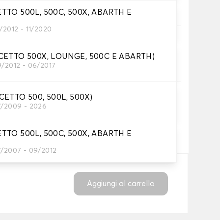
ra antiscivolo brevettata per una presa ottimale.
ETTO 500L, 500C, 500X, ABARTH E
/2012 - 11/2020
o
Raccomandato
rinforzo per il tallone al tappetino del conducente
CCETTO 500X, LOUNGE, 500C E ABARTH)
tezione.
9/2012 - 06/2017
CETTO 500, 500L, 500X)
7/2009 - 2026
n testo e/o icona
,00 €
ETTO 500L, 500C, 500X, ABARTH E
7/2007 - 09/2012
Aggiungi al carrello