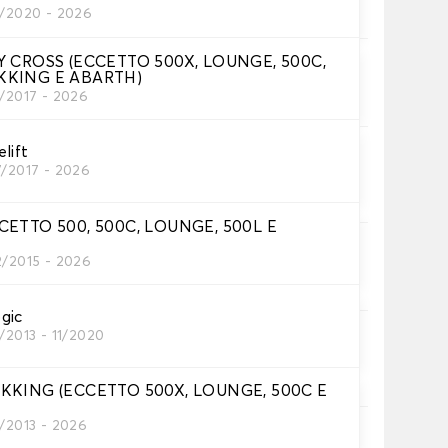
tini auto
1/2020 - 2026
TY CROSS (ECCETTO 500X, LOUNGE, 500C,
KKING E ABARTH)
petini per auto necessari.
0/2017 - 2026
lift
ni
7/2017 - 2026
tino auto.
CCETTO 500, 500C, LOUNGE, 500L E
inghia
2/2015 - 2026
inghia.
gic
/2013 - 11/2020
ia
no.
EKKING (ECCETTO 500X, LOUNGE, 500C E
1/2013 - 2026
rip®