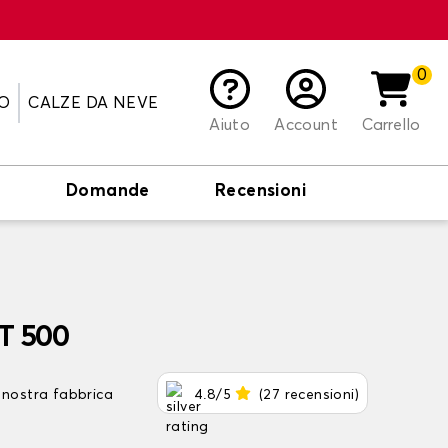
0
O
CALZE DA NEVE
Aiuto
Account
Carrello
o
Domande
Recensioni
AT 500
 nostra fabbrica
4.8/5
(27 recensioni)