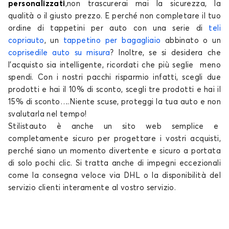
personalizzati
,
non trascurerai mai la sicurezza, la
qualità
o il giusto
prezzo.
E perché non completare il tuo
ordine di
tappetini per auto
con una serie di
teli
copriauto
, un
tappetino per
bagagliaio
abbinato o un
coprisedile auto su misura
Tappetini per
? Inoltre, se si desidera che
Tappetini per
MINI
MITSUBISHI
l'acquisto sia intelligente, ricordati che più seglie meno
spendi. Con i nostri pacchi risparmio infatti, scegli due
prodotti e hai il 10% di sconto, scegli tre prodotti e hai il
15% di sconto….Niente scuse, proteggi la tua auto e non
svalutarla nel tempo!
Tappetini per
Tappetini per
Stilistauto è anche un
sito web
semplice e
NIO
NISSAN
completamente sicuro per progettare i vostri acquisti,
perché siano un momento divertente e sicuro a portata
di solo pochi
clic.
Si tratta anche di impegni eccezionali
come la consegna veloce via DHL o la disponibilità del
Tappetini per
Tappetini per
servizio clienti interamente al vostro servizio.
OMODA
OPEL