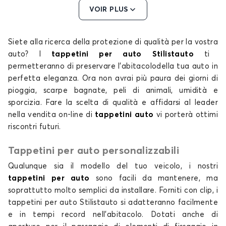
Tappetini per
Tappetini per
VOIR PLUS
BMW
BYD
Siete
alla ricerca
della protezione
di qualità
per la vostra
auto?
I
tappetini per auto Stilistauto
ti
permetteranno di preservare l’abitacolo
Tappetini per
Tappetini per
della tua
auto
in
CHEVROLET
CHRYSLER
perfetta eleganza. Ora non avrai più paura dei giorni di
pioggia, scarpe bagnate, peli di animali, umidità e
sporcizia. Fare la
scelta
di
qualità
e affidarsi al leader
nella vendita on-line di
tappetini auto
vi porterà ottimi
riscontri futuri.
Tappetini per
Tappetini per
CITROEN
CUPRA
Tappetini per auto personalizzabili
Qualunque sia il
modello
del tuo
veicolo
, i nostri
tappetini per auto
sono facili da mantenere, ma
soprattutto molto semplici da installare. Forniti con clip, i
Tappetini per
Tappetini per
tappetini per auto
Stilistauto si adatteranno facilmente
DACIA
DODGE
e in tempi record nell'abitacolo. Dotati anche di