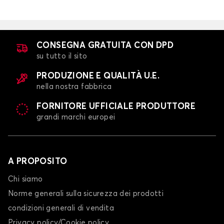
Tappetini per
Tappetini per
PEUGEOT
POLESTAR
CONSEGNA GRATUITA CON DPD
su tutto il sito
PRODUZIONE E QUALITÀ U.E.
Tappetini per
Tappetini per
nella nostra fabbrica
PORSCHE
RENAULT
FORNITORE UFFICIALE PRODUTTORE
grandi marchi europei
Tappetini per
Tappetini per
SAAB
SEAT
A PROPOSITO
Chi siamo
Norme generali sulla sicurezza dei prodotti
Tappetini per
Tappetini per
condizioni generali di vendita
SERES
SKODA
Privacy policy/Cookie policy