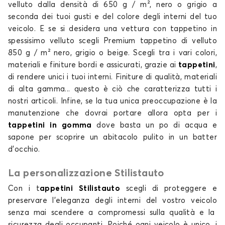
velluto dalla densità di 650 g / m², nero o grigio a
INFINITI
ISUZU
seconda dei tuoi gusti e del colore degli interni del tuo
veicolo
. E se si desidera una
vettura con tappetino in
spessisimo velluto scegli Premium
tappetino di velluto
850 g / m² nero, grigio o beige. Scegli tra i vari colori,
Tappetini per
Tappetini per
materiali e finiture bordi e assicurati, grazie ai
tappetini
,
JAC
JAECOO
di rendere unici i tuoi interni. Finiture di
qualità
, materiali
di alta
gamma
... questo è ciò che caratterizza tutti i
nostri
articoli
. Infine, se la tua unica preoccupazione è la
manutenzione che dovrai portare allora opta per i
Tappetini per
Tappetini per
tappetini in gomma
dove basta un po di acqua e
JAGUAR
JEEP
sapone per scoprire un abitacolo pulito in un batter
d’occhio.
La personalizzazione Stilistauto
Tappetini per
Tappetini per
Con i
t
appetini Stilistauto
scegli di proteggere e
KIA
LANCIA
preservare l'eleganza degli interni del vostro
veicolo
senza mai scendere a compromessi sulla
qualità
e la
sicurezza degli occupanti. Poiché ogni
veicolo
è unico, i