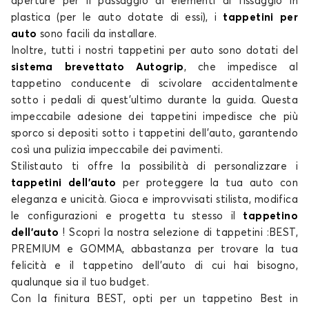
aperture per il passaggio di elementi di fissaggio in
plastica (per le auto dotate di essi), i
tappetini per
auto
sono facili da installare.
Tappetini per
Tappetini per
Inoltre, tutti i nostri
tappetini per auto
sono dotati del
DR
DS
sistema brevettato Autogrip
, che impedisce al
tappetino conducente di
scivolare accidentalmente
sotto i pedali di quest'ultimo durante la guida. Questa
impeccabile adesione dei
tappetini
impedisce che più
Tappetini per
Tappetini per
sporco si depositi sotto
i tappetini dell'auto
, garantendo
FIAT
FORD
così una pulizia impeccabile dei
pavimenti
.
Stilistauto ti offre la possibilità di personalizzare
i
tappetini dell'auto
per proteggere la tua
auto
con
eleganza e unicità. Gioca e improvvisati stilista, modifica
le configurazioni e progetta tu stesso il
Tappetini per
Tappetini per
tappetino
HONDA
HYUNDAI
dell'auto
! Scopri la nostra
selezione
di
tappetini
:BEST,
PREMIUM e GOMMA, abbastanza per trovare la tua
felicità e il
tappetino dell'auto di cui
hai bisogno,
qualunque sia il tuo budget.
Con la finitura BEST, opti per un
tappetino Best in
Tappetini per
Tappetini per