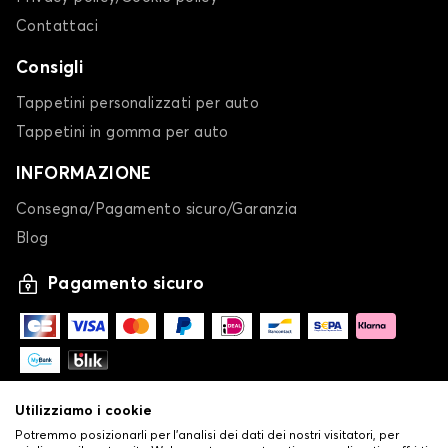
Contattaci
Consigli
Tappetini per
Tappetini per
Tappetini personalizzati per auto
SMART
SSANGYONG
Tappetini in gomma per auto
INFORMAZIONE
Consegna/Pagamento sicuro/Garanzia
Tappetini per
Tappetini per
SUBARU
SUZUKI
Blog
Pagamento sicuro
Tappetini per
Tappetini per
TESLA
TOYOTA
Utilizziamo i cookie
Potremmo posizionarli per l'analisi dei dati dei nostri visitatori, per