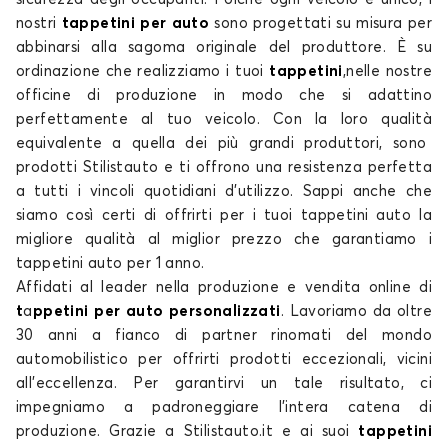
nostri
tappetini per auto
sono progettati
su misura
per
abbinarsi alla sagoma originale del produttore. È su
Tappetini per
Tappetini per
LAND ROVER
LEAPMOTOR
ordinazione che realizziamo i tuoi
tappetini
,
nelle nostre
officine di produzione in modo che si adattino
perfettamente al tuo
veicolo
. Con la loro
qualità
equivalente a quella dei più grandi produttori, sono
prodotti
Stilistauto e ti offrono una resistenza perfetta
Tappetini per
Tappetini per
a tutti i vincoli quotidiani d’
utilizzo
. Sappi anche che
LEXUS
LYNK AND CO
siamo così certi di offrirti per i tuoi
tappetini auto
la
migliore
qualità
al miglior
prezzo
che garantiamo
i
tappetini auto
per 1 anno.
Affidati al leader nella produzione e vendita online di
Tappetini per
Tappetini per
t
a
ppetini per auto personalizzati
. Lavoriamo da oltre
MASERATI
MAZDA
30 anni a fianco di
partner
rinomati del mondo
automobilistico per offrirti
prodotti
eccezionali, vicini
all'eccellenza. Per garantirvi un tale risultato, ci
impegniamo a padroneggiare l'intera catena di
Tappetini per
Tappetini per
produzione. Grazie a Stilistauto.it e ai suoi
tappetini
MERCEDES
MG