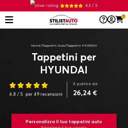
4,3 / 5
0
Home
/
Tappetini Auto
/
Tappetini HYUNDAI
Tappetini per
HYUNDAI
A partire da
26,24 €
4.8
/ 5
per
49
recensioni
Personalizza il tuo tappetini auto