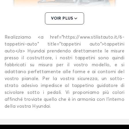
VOIR PLUS
Realizziamo <a href="https://www.stilistauto.it/6-
Tappetini per HYUNDAI BAYON
tappetini-auto" title="tappetini auto">tappetini
COUPE
auto</a> Hyundai prendendo direttamente le misure
presso il costruttore, i nostri tappetini sono quindi
fabbricati su misura per il vostro modello, e si
adattano perfettamente alle forme e ai contorni del
vostro pianale. Per la vostra sicurezza, un sotto-
strato adesivo impedisce al tappetino guidatore di
scivolare sotto i pedali. Vi proponiamo più colori
affinché troviate quello che è in armonia con l'interno
Tappetini per HYUNDAI COUPE
della vostra Hyundai.
FX COUPE