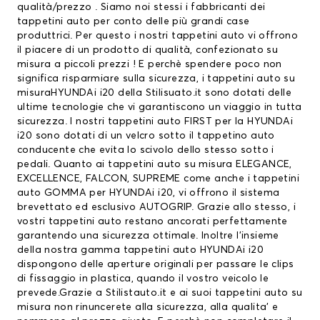
qualità/prezzo . Siamo noi stessi i fabbricanti dei
tappetini auto per conto delle più grandi case
produttrici. Per questo i nostri tappetini auto vi offrono
il piacere di un prodotto di qualità, confezionato su
misura a piccoli prezzi ! E perchè spendere poco non
significa risparmiare sulla sicurezza, i tappetini auto su
misuraHYUNDAi i20 della Stilisuato.it sono dotati delle
ultime tecnologie che vi garantiscono un viaggio in tutta
sicurezza. I nostri tappetini auto FIRST per la HYUNDAi
i20 sono dotati di un velcro sotto il tappetino auto
conducente che evita lo scivolo dello stesso sotto i
pedali. Quanto ai tappetini auto su misura ELEGANCE,
EXCELLENCE, FALCON, SUPREME come anche i tappetini
auto GOMMA per HYUNDAi i20, vi offrono il sistema
brevettato ed esclusivo AUTOGRIP. Grazie allo stesso, i
vostri tappetini auto restano ancorati perfettamente
garantendo una sicurezza ottimale. Inoltre l’insieme
della nostra gamma tappetini auto HYUNDAi i20
dispongono delle aperture originali per passare le clips
di fissaggio in plastica, quando il vostro veicolo le
prevede.Grazie a Stilistauto.it e ai suoi tappetini auto su
misura non rinuncerete alla sicurezza, alla qualita’ e