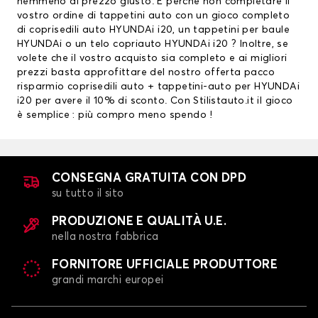
nemmeno al prezzo giusto. E perchè non completare il
vostro ordine di tappetini auto con un gioco completo
di coprisedili auto HYUNDAi i20, un
tappetini per baule
HYUNDAi
o un telo copriauto HYUNDAi i20 ? Inoltre, se
volete che il vostro acquisto sia completo e ai migliori
prezzi basta approfittare del nostro offerta pacco
risparmio
coprisedili auto
+ tappetini-auto per HYUNDAi
i20 per avere il 10% di sconto. Con Stilistauto.it il gioco
è semplice : più compro meno spendo !
CONSEGNA GRATUITA CON DPD
su tutto il sito
PRODUZIONE E QUALITÀ U.E.
nella nostra fabbrica
FORNITORE UFFICIALE PRODUTTORE
grandi marchi europei