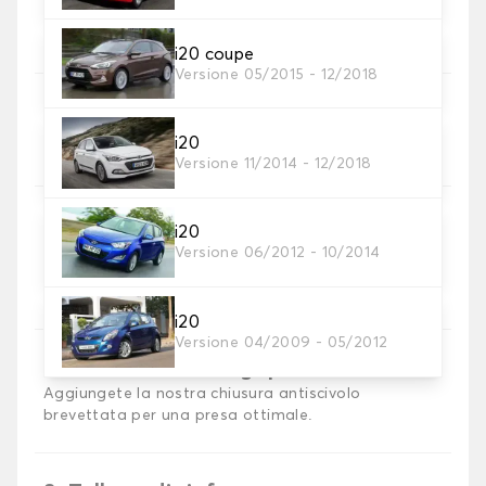
Scegli il materiale del tappetino auto.
i20 coupe
Versione 05/2015 - 12/2018
5. Materiale della cinghia
Scegliere il materiale della cinghia.
i20
Versione 11/2014 - 12/2018
i20
Versione 06/2012 - 10/2014
6. Colore dela cinghia
Scegliere il colore del cinturino.
i20
Versione 04/2009 - 05/2012
7. Antiscivolo Autogrip®
Aggiungete la nostra chiusura antiscivolo
brevettata per una presa ottimale.