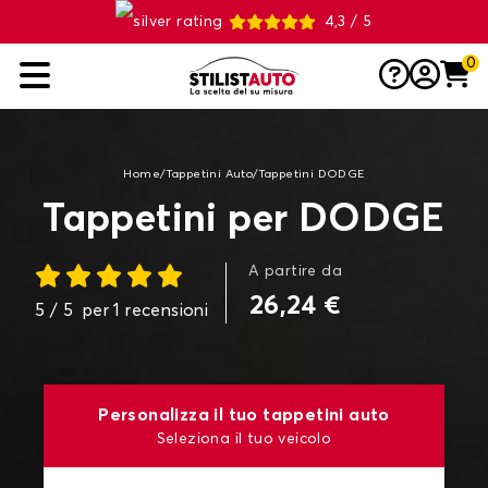
4,3 / 5
0
Home
/
Tappetini Auto
/
Tappetini DODGE
Tappetini per DODGE
A partire da
26,24 €
5
/ 5
per
1
recensioni
Personalizza il tuo tappetini auto
Seleziona il tuo veicolo