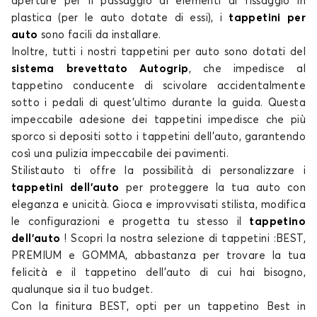
aperture per il passaggio di elementi di fissaggio in
plastica (per le auto dotate di essi), i
tappetini per
auto
sono facili da installare.
Inoltre, tutti i nostri
tappetini per auto
sono dotati del
Tappetini per SUBARU JUSTY
sistema brevettato Autogrip
, che impedisce al
LEGACY
tappetino conducente di
scivolare accidentalmente
sotto i pedali di quest'ultimo durante la guida. Questa
impeccabile adesione dei
tappetini
impedisce che più
sporco si depositi sotto
i tappetini dell'auto
, garantendo
così una pulizia impeccabile dei
pavimenti
.
Stilistauto ti offre la possibilità di personalizzare
i
tappetini dell'auto
per proteggere la tua
auto
con
eleganza e unicità. Gioca e improvvisati stilista, modifica
Tappetini per SUBARU LEGACY
le configurazioni e progetta tu stesso il
tappetino
dell'auto
! Scopri la nostra
selezione
di
tappetini
:BEST,
OUTBACK SW
PREMIUM e GOMMA, abbastanza per trovare la tua
felicità e il
tappetino dell'auto di cui
hai bisogno,
qualunque sia il tuo budget.
Con la finitura BEST, opti per un
tappetino Best in