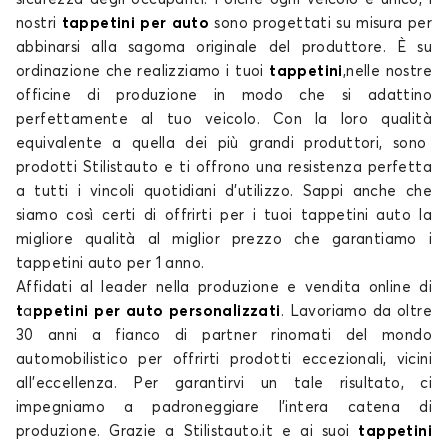
nostri
tappetini per auto
sono progettati
su misura
per
abbinarsi alla sagoma originale del produttore. È su
ordinazione che realizziamo i tuoi
tappetini
,
nelle nostre
Tappetini per SUBARU XV
officine di produzione in modo che si adattino
perfettamente al tuo
veicolo
. Con la loro
qualità
equivalente a quella dei più grandi produttori, sono
prodotti
Stilistauto e ti offrono una resistenza perfetta
a tutti i vincoli quotidiani d’
utilizzo
. Sappi anche che
siamo così certi di offrirti per i tuoi
tappetini auto
la
migliore
qualità
al miglior
prezzo
che garantiamo
i
tappetini auto
per 1 anno.
Affidati al leader nella produzione e vendita online di
t
a
ppetini per auto personalizzati
. Lavoriamo da oltre
30 anni a fianco di
partner
rinomati del mondo
automobilistico per offrirti
prodotti
eccezionali, vicini
all'eccellenza. Per garantirvi un tale risultato, ci
impegniamo a padroneggiare l'intera catena di
produzione. Grazie a Stilistauto.it e ai suoi
tappetini