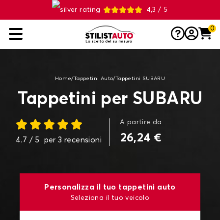
4,3 / 5
0
Home
/
Tappetini Auto
/
Tappetini SUBARU
Tappetini per SUBARU
A partire da
26,24 €
4.7
/ 5
per
3
recensioni
Personalizza il tuo tappetini auto
Seleziona il tuo veicolo