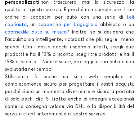
personalizzati
,
non trascurerai mai la sicurezza, la
qualità
o il giusto
prezzo.
E perché non completare il tuo
ordine di
tappetini per auto
con una serie di
teli
copriauto
, un
tappetino per
bagagliaio
abbinato o un
coprisedile auto su misura
? Inoltre, se si desidera che
l'acquisto sia intelligente, ricordati che più seglie meno
spendi. Con i nostri pacchi risparmio infatti, scegli due
prodotti e hai il 10% di sconto, scegli tre prodotti e hai il
15% di sconto….Niente scuse, proteggi la tua auto e non
svalutarla nel tempo!
Stilistauto è anche un
sito web
semplice e
completamente sicuro per progettare i vostri acquisti,
perché siano un momento divertente e sicuro a portata
di solo pochi
clic.
Si tratta anche di impegni eccezionali
come la consegna veloce via DHL o la disponibilità del
servizio clienti interamente al vostro servizio.