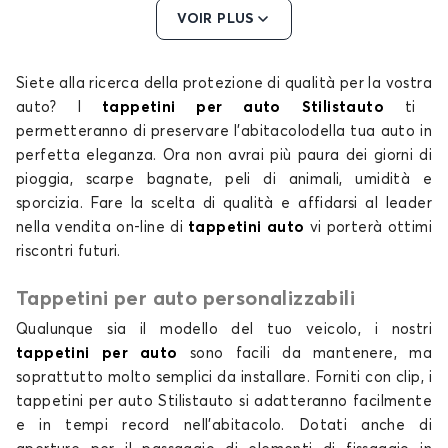
VOIR PLUS
Siete
alla ricerca
della protezione
di qualità
per la vostra
Tappetini per SUBARU FORESTER
auto?
I
tappetini per auto Stilistauto
ti
IMPREZA
permetteranno di preservare l’abitacolo
della tua
auto
in
perfetta eleganza. Ora non avrai più paura dei giorni di
pioggia, scarpe bagnate, peli di animali, umidità e
sporcizia. Fare la
scelta
di
qualità
e affidarsi al leader
nella vendita on-line di
tappetini auto
vi porterà ottimi
riscontri futuri.
Tappetini per auto personalizzabili
Tappetini per SUBARU IMPREZA
Qualunque sia il
modello
del tuo
veicolo
, i nostri
JUSTY
tappetini per auto
sono facili da mantenere, ma
soprattutto molto semplici da installare. Forniti con clip, i
tappetini per auto
Stilistauto si adatteranno facilmente
e in tempi record nell'abitacolo. Dotati anche di