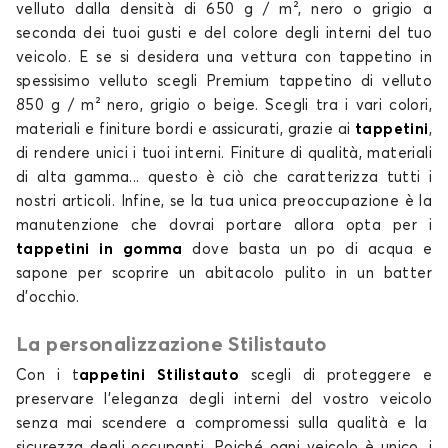
velluto dalla densità di 650 g / m², nero o grigio a
seconda dei tuoi gusti e del colore degli interni del tuo
veicolo
. E se si desidera una
vettura con tappetino in
spessisimo velluto scegli Premium
tappetino di velluto
Tappetini per SUBARU OUTBACK SW
850 g / m² nero, grigio o beige. Scegli tra i vari colori,
SOLTERRA
materiali e finiture bordi e assicurati, grazie ai
tappetini
,
di rendere unici i tuoi interni. Finiture di
qualità
, materiali
di alta
gamma
... questo è ciò che caratterizza tutti i
nostri
articoli
. Infine, se la tua unica preoccupazione è la
manutenzione che dovrai portare allora opta per i
tappetini in gomma
dove basta un po di acqua e
sapone per scoprire un abitacolo pulito in un batter
d’occhio.
Tappetini per SUBARU SOLTERRA
XV
La personalizzazione Stilistauto
Con i
t
appetini Stilistauto
scegli di proteggere e
preservare l'eleganza degli interni del vostro
veicolo
senza mai scendere a compromessi sulla
qualità
e la
sicurezza degli occupanti. Poiché ogni
veicolo
è unico, i