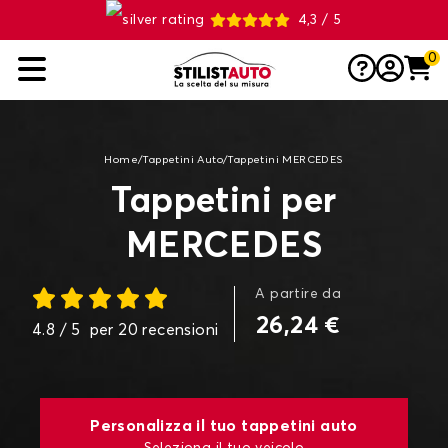
4,3 / 5
0
Home
/
Tappetini Auto
/
Tappetini MERCEDES
Tappetini per
MERCEDES
A partire da
26,24 €
4.8
/ 5
per
20
recensioni
Personalizza il tuo tappetini auto