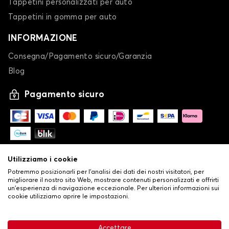
Tappetini personalizzati per auto
Tappetini in gomma per auto
INFORMAZIONE
Consegna/Pagamento sicuro/Garanzia
Tappetini per MERCEDES CLA
Blog
CLASSE A
Pagamento sicuro
Utilizziamo i cookie
Potremmo posizionarli per l'analisi dei dati dei nostri visitatori, per
Tappetini per MERCEDES CLASSE A
migliorare il nostro sito Web, mostrare contenuti personalizzati e offrirti
un'esperienza di navigazione eccezionale. Per ulteriori informazioni sui
CLASSE B
cookie utilizziamo aprire le impostazioni.
-
© Copyright 2026 Stilistauto
•
Condizioni generali di vendita
Accettare