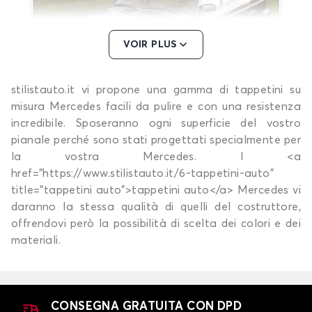
VOIR PLUS
stilistauto.it vi propone una gamma di tappetini su
Tappetini per MERCEDES 200 / 300
misura Mercedes facili da pulire e con una resistenza
300 W123
incredibile. Sposeranno ogni superficie del vostro
pianale perché sono stati progettati specialmente per
la vostra Mercedes. I <a
href="https://www.stilistauto.it/6-tappetini-auto"
title="tappetini auto">tappetini auto</a> Mercedes vi
daranno la stessa qualità di quelli del costruttore,
offrendovi però la possibilità di scelta dei colori e dei
materiali.
Tappetini per MERCEDES 300 W123
CITAN
CONSEGNA GRATUITA CON DPD