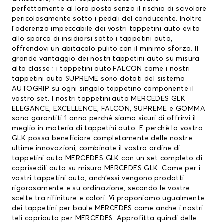
perfettamente al loro posto senza il rischio di scivolare
pericolosamente sotto i pedali del conducente. Inoltre
l’aderenza impeccabile dei vostri tappetini auto evita
allo sporco di insidiarsi sotto i tappetini auto,
offrendovi un abitacolo pulito con il minimo sforzo. Il
grande vantaggio dei nostri tappetini auto su misura
alta classe : i tappetini auto FALCON come i nostri
tappetini auto SUPREME sono dotati del sistema
AUTOGRIP su ogni singolo tappetino componente il
vostro set. I nostri tappetini auto MERCEDES GLK
ELEGANCE, EXCELLENCE, FALCON, SUPREME e GOMMA
sono garantiti 1 anno perchè siamo sicuri di offrirvi il
meglio in materia di tappetini auto. E perchè la vostra
GLK possa beneficiare completamente delle nostre
ultime innovazioni, combinate il vostro ordine di
tappetini auto MERCEDES GLK con un set completo di
coprisedili auto su misura MERCEDES GLK. Come per i
vostri tappetini auto, anch’essi vengono prodotti
rigorosamente e su ordinazione, secondo le vostre
scelte tra rifiniture e colori. Vi proponiamo ugualmente
dei
tappetini per baule MERCEDES
come anche i nostri
teli copriauto per MERCEDES. Approfitta quindi delle