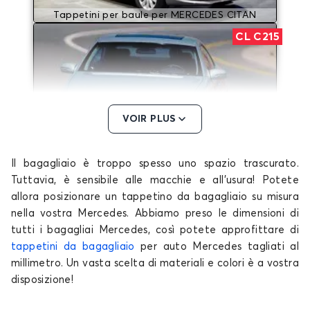
Tappetini per baule per MERCEDES CITAN
CL C215
VOIR PLUS
Il bagagliaio è troppo spesso uno spazio trascurato.
Tappetini per baule per MERCEDES CL C215
Tuttavia, è sensibile alle macchie e all'usura! Potete
CLA
allora posizionare un tappetino da bagagliaio su misura
nella vostra Mercedes. Abbiamo preso le dimensioni di
tutti i bagagliai Mercedes, così potete approfittare di
tappetini da bagagliaio
per auto Mercedes tagliati al
millimetro. Un vasta scelta di materiali e colori è a vostra
disposizione!