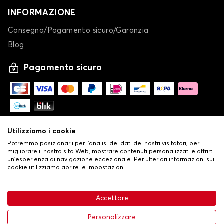
INFORMAZIONE
Consegna/Pagamento sicuro/Garanzia
Blog
Pagamento sicuro
Utilizziamo i cookie
Potremmo posizionarli per l'analisi dei dati dei nostri visitatori, per
migliorare il nostro sito Web, mostrare contenuti personalizzati e offrirti
un'esperienza di navigazione eccezionale. Per ulteriori informazioni sui
cookie utilizziamo aprire le impostazioni.
-
© Copyright 2026 Stilistauto
•
Condizioni generali di vendita
Accettare
•
Politica sulla privacy e sui cookie
Livraison
32,53 €
Aggiungi al carrello
Personalizzare