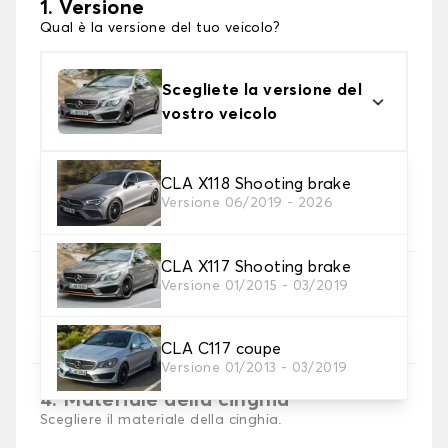
1. Versione
Qual è la versione del tuo veicolo?
Scegliete la versione del
vostro veicolo
CLA X118 Shooting brake
2. Materiale
Versione 06/2019 - 2026
scegli il materiale del tappetini per baule
CLA X117 Shooting brake
3. Colori dei tappetini
Versione 01/2015 - 03/2019
Scegli il materiale del tappetino baule.
CLA C117 coupe
Versione 01/2013 - 03/2019
4. Materiale della cinghia
Scegliere il materiale della cinghia.