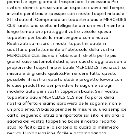
permette ogni giorno di trasportare il necessario.Per
evitare danni e preservare un aspetto nuovo nel tempo,
iniziate per il baule spesspo con i nostri tappetini baule
Stilistauto.it. Comprando un tappetino baule MERCEDES
CLS farete una scelta intelligente per un investimente a
lungo tempo che protegge il votro veicolo, questi
tappetini per baule
lo mantengono come nuovo.
Realizzati su misura , i nostri tappetini baule si
adattano perfettamente all’abitacolo della vostra
MERCEDES CLS. Siamo i fabbricanti diretti per le più
grandi case automobilistiche, per questo oggi possiamo
proporvi dei
tappetini per baule MERCEDES
. realizzati su
misura e di grande qualità.Per rendere tutto questo
possibile, il nostro reparto studi e progetto lavora con
le case produttrici per prendere le sagome su ogni
modello auto per i vostri tappetini baule. Se il vostro
tappetino baule MERCEDES CLS non fà parte della
nostra offerta e siamo sprovvisti delle sagome, non è
un problema. Vi basta prender le misure su una semplice
carta, seguendo istruzioni riportate sul sito, e inviarci la
saoma del vostro tappetino baule il nostro reparto
studi lo fiditalizza e la sartoria lo cucirà al millimetro
per voi ! Un’operazione facile e accompagnata