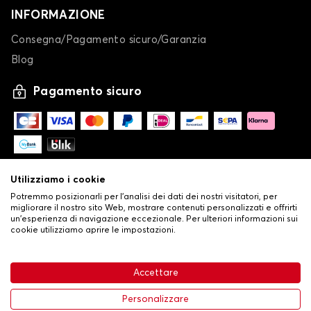
INFORMAZIONE
Consegna/Pagamento sicuro/Garanzia
Blog
Pagamento sicuro
Utilizziamo i cookie
Potremmo posizionarli per l'analisi dei dati dei nostri visitatori, per
migliorare il nostro sito Web, mostrare contenuti personalizzati e offrirti
un'esperienza di navigazione eccezionale. Per ulteriori informazioni sui
cookie utilizziamo aprire le impostazioni.
-
© Copyright 2026 Stilistauto
•
Condizioni generali di vendita
Accettare
•
Politica sulla privacy e sui cookie
Livraison
32,53 €
Aggiungi al carrello
Personalizzare