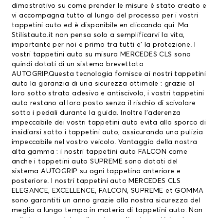
dimostrativo su come prender le misure è stato creato e
vi accompagna tutto al lungo del processo per i vostri
tappetini auto ed è disponibile en
cliccando qui.
Ma
Stilistauto.it non pensa solo a semplificarvi la vita,
importante per noi e primo tra tutti e’ la protezione. I
vostri tappetini auto su misura MERCEDES CLS sono
quindi dotati di un sistema brevettato
AUTOGRIP.Questa tecnologia fornisce ai nostri tappetini
auto la garanzia di una sicurezza ottimale : grazie al
loro sotto strato adesivo e antiscivolo, i vostri tappetini
auto restano al loro posto senza il rischio di scivolare
sotto i pedali durante la guida. Inoltre l’aderenza
impeccabile dei vostri tappetini auto evita allo sporco di
insidiarsi sotto i tappetini auto, assicurando una pulizia
impeccabile nel vostro veicolo. Vantaggio della nostra
alta gamma : i nostri tappetini auto FALCON come
anche i tappetini auto SUPREME sono dotati del
sistema AUTOGRIP su ogni tappetino anteriore e
posteriore. I nostri tappetini auto MERCEDES CLS
ELEGANCE, EXCELLENCE, FALCON, SUPREME et GOMMA
sono garantiti un anno grazie alla nostra sicurezza del
meglio a lungo tempo in materia di tappetini auto. Non