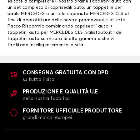
esitate a completare il vostro ordine tappetini auto con
un set completo di
coprisedili auto
, un
tappetini per
baule MERCEDES
o un telo copriauto MERCEDES CLS al
fine di approfittare delle nostre promozioni e offerte
Pacco Risparmio combinando coprisedili auto +
tappetini auto per MERCEDES CLS .Stilistauto.it : dei
tappetini auto su misura di alta gamma e che vi
facilitano intelligentemente la vita.
CONSEGNA GRATUITA CON DPD
su tutto il sito
PRODUZIONE E QUALITÀ U.E.
nella nostra fabbrica
FORNITORE UFFICIALE PRODUTTORE
grandi marchi europei