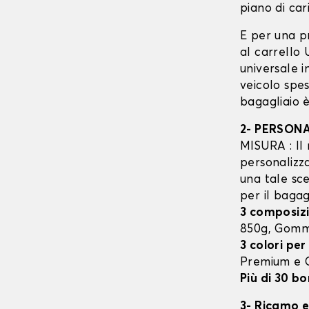
piano di cari
E per una p
al carrello
universale 
veicolo spes
bagagliaio è
2- PERSON
MISURA : Il 
personalizza
una tale sce
per il bagag
3 composizi
850g, Gom
3 colori per
Premium e
Più di 30 bo
3- Ricamo e