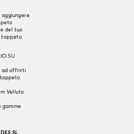
i aggiungere
ppeto
e del tuo
o tappeto
IO SU
ad offrirti
l tappeto
m Velluto
 le gamme
DES SL