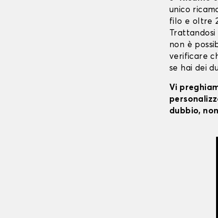
unico ricaman
filo e oltre
Trattandosi
non è possibi
verificare c
se hai dei d
Vi preghiamo
personalizza
dubbio, non