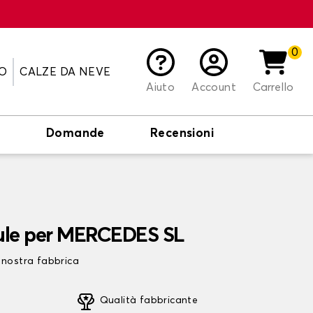
0
O
CALZE DA NEVE
Aiuto
Account
Carrello
o
Domande
Recensioni
aule per MERCEDES SL
 nostra fabbrica
Qualità fabbricante