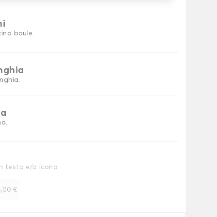
ni
tino baule.
inghia
inghia.
ia
no.
n testo e/o icona
,00 €