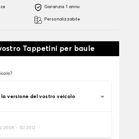
oce
Garanzia 1 anno
Personalizzabile
 vostro Tappetini per baule
icolo?
 la versione del vostro veicolo
4/2008 - 10/2012
tini per baule