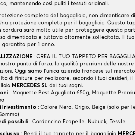
co, mantenendo così puliti i tessuti originali.
rotezione completa del bagagliaio, non dimenticare d
 Una protezione completa per il bagagliaio. Questo ta
in cordura sarà molto utile per proteggere questa part
so dimenticata e tuttavia altamente sollecitata. Il tu
 garantito per 1 anno.
ALIZZAZIONE
: CREA IL TUO TAPPETO PER BAGAGLIA
nostro punto di forza: la qualità premium delle nostre
zioni. Oggi siamo l’unica azienda francese sul mercato 
lta di finiture per realizzare, secondo i tuoi desideri, i
liaio
MERCEDES SL
dei tuoi sogni.
oni
: Moquette Best Agugliata 650g, Moquette Premiu
ma
 il rivestimento
: Colore Nero, Grigio, Beige (solo per
 Gomma)
rdi possibili
: Cordoncino Ecopelle, Nubuck, Tessile.
sclusivo
: Rendi il tuo tappeto per il bagagliaio
MERCE