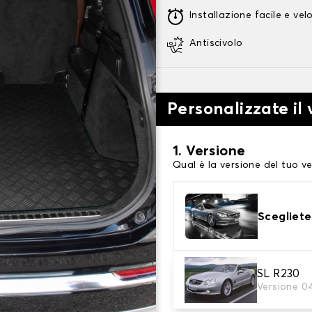
Installazione facile e vel
Antiscivolo
Personalizzate il
1. Versione
Qual è la versione del tuo ve
Scegliete
SL R230
2. Materiale
Versione 0
scegli il materiale del tappe