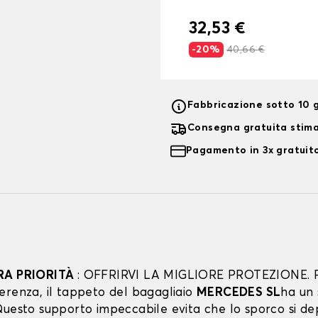
32,53 €
-20%
40,66 €
Fabbricazione sotto 10 g
Consegna gratuita stim
Pagamento in 3x gratuito
RA PRIORITÀ
: OFFRIRVI LA MIGLIORE PROTEZIONE. 
erenza, il tappeto del bagagliaio
MERCEDES SL
ha un
uesto supporto impeccabile evita che lo sporco si dep