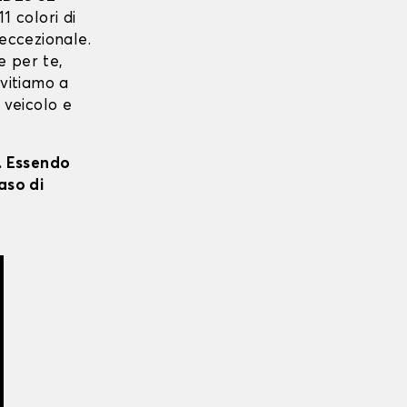
11 colori di
 eccezionale.
e per te,
nvitiamo a
 veicolo e
i. Essendo
aso di