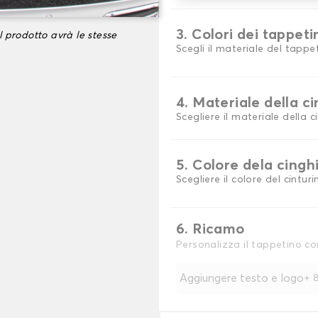
3. Colori dei tappeti
l prodotto avrà le stesse
Scegli il materiale del tappe
4. Materiale della c
Scegliere il materiale della c
5. Colore dela cingh
Scegliere il colore del cinturi
6. Ricamo
Personalizza il tappetino co
Aggiungere testo e logo
+
8