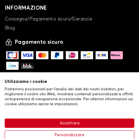
INFORMAZIONE
Consegna/Pagamento sicuro/Garanzia
Blog
Pagamento sicuro
Utilizziamo i cookie
Potremmo posizionarli per l'analisi dei dati dei nostri visitatori, per
migliorare il nostro sito Web, mostrare contenuti personalizzati e offrirti
un'esperienza di navigazione eccezionale. Per ulteriori informazioni sui
cookie utilizziamo aprire le impostazioni.
-
© Copyright 2026 Stilistauto
•
Condizioni generali di vendita
Accettare
•
Politica sulla privacy e sui cookie
Livraison
32,53 €
Aggiungi al carrello
Personalizzare