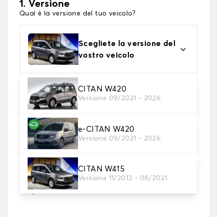
1. Versione
Qual è la versione del tuo veicolo?
Scegliete la versione del
vostro veicolo
2. Materiale
CITAN W420
Versione 09/2021 - 2026
Scegli il materiale del tappetini auto
e-CITAN W420
3. Set di tappetini
Versione 09/2021 - 2026
Selezionare il numero di tappetini per auto
necessari.
CITAN W415
Versione 11/2012 - 08/2021
4. Colori dei tappetini
Scegli il materiale del tappetino auto.