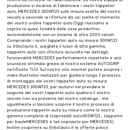
nostra sartoria per la fabbricazione. La nostra equipe di
produzione si incarica di fabbricare i vostri tappetini
auto MERCEDES 300W123 sulle misure esatte del vostro
veicolo e secondo le rifiniture da voi scelte al momento
del vostro ordine tappetini auto.Oggi riusciamo a
coprire la quasi totalità delle case produttrici
automobilistiche con un insieme di oltre 2000 veicoli.
Comprando i vostri tappetini auto su misura 300W123
su Stilistauto.it, scegliete il lusso di alta gamma,
tappetini auto con rifiniture accurate nei dettagli,
funzionalità MERCEDES perfettamente rispettate e una
sicurezza ottimale grazie al nostro sistema AUTOGRIP
certificato TÜV. Sul nostro sito internet potete scoprire i
video illustrativi realizzati per guidarvi lungo il processo
di montaggio dei vostri tappetini auto su misura
MERCEDES 300W123, per aiutarvi nel prendere le
sagome dei vostri tappetini auto qualora il vostro
veicolo non sia presente nel nostro catalogo ; ma
ugualmente vi lasciano scoprire il nostro processo di
produzione tappetini auto su misura come la nostra
gamma completa di (
coprisedili auto
300W123 ,
tappetini
per bauleMERCEDES
e teli copriauto per MERCEDES).
Inoltre scoprirete su Stilistauto.it le offerte pacco