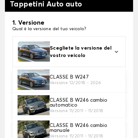
Tappetini Auto auto
1. Versione
Qual è la versione del tuo veicolo?
Scegliete la versione del
vostro veicolo
2. Materiale
CLASSE B W247
Versione 12/2018 - 2026
Scegli il materiale del tappetini auto
CLASSE B W246 cambio
3. Set di tappetini
automatico
Selezionare il numero di tappetini per auto
Versione 11/2011 - 11/2018
necessari.
CLASSE B W246 cambio
manuale
4. Colori dei tappetini
Versione 11/2011 - 11/2018