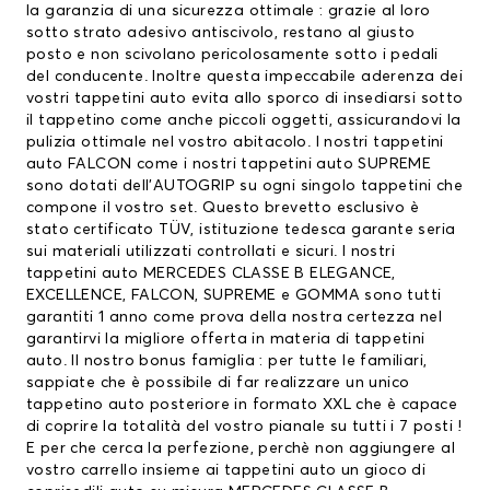
la garanzia di una sicurezza ottimale : grazie al loro
sotto strato adesivo antiscivolo, restano al giusto
posto e non scivolano pericolosamente sotto i pedali
del conducente. Inoltre questa impeccabile aderenza dei
vostri tappetini auto evita allo sporco di insediarsi sotto
il tappetino come anche piccoli oggetti, assicurandovi la
pulizia ottimale nel vostro abitacolo. I nostri tappetini
auto FALCON come i nostri tappetini auto SUPREME
sono dotati dell’AUTOGRIP su ogni singolo tappetini che
compone il vostro set. Questo brevetto esclusivo è
stato certificato TÜV, istituzione tedesca garante seria
sui materiali utilizzati controllati e sicuri. I nostri
tappetini auto MERCEDES CLASSE B ELEGANCE,
EXCELLENCE, FALCON, SUPREME e GOMMA sono tutti
garantiti 1 anno come prova della nostra certezza nel
garantirvi la migliore offerta in materia di tappetini
auto. Il nostro bonus famiglia : per tutte le familiari,
sappiate che è possibile di far realizzare un unico
tappetino auto posteriore in formato XXL che è capace
di coprire la totalità del vostro pianale su tutti i 7 posti !
E per che cerca la perfezione, perchè non aggiungere al
vostro carrello insieme ai tappetini auto un gioco di