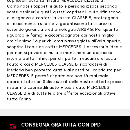
coprisedili auto su misura MERCEDES CLASSE B.
Combinate i tappetini auto e personalizzate secondo i
vostri desideri e gusti, questi coprisedili auto rifiniscono
di eleganza e confort la vostra CLASSE B, proteggono
efficacemente i sedili e vi garantiscono la sicurezza
essendo garantiti e ed omologati AIRBAG. Per quanto
riguarda le famiglie accompagnate dai nostri migliori
amici animali o per chi ama passeggiate all’aria aperta,
scoprite i
tapis de coffre MERCEDES
! L’accessorio ideale
per non si privare di nulla e mantenere un abitacolo
interno pulito. Infine, per chi parte in vacanza e lascia
l’auto a casa MERCEDES CLASSE B, ricordatevi di
lasciarla ben protetta grazie ai nostri teli copriauto per
MERCEDES. E perchè risparmiare non fà mai male
approfittate con Stilistauto.it delle nostre offerte pacco
risparmio
coprisedili auto
+ tapis auto MERCEDES
CLASSE B e di tutte le altre offerte eccezionali attive
tutto l’anno.
CONSEGNA GRATUITA CON DPD