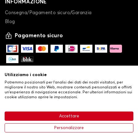
INFORMAZIONE
Consegna/Pagamento sicuro/Garanzia
Blog
Tappetini per MAZDA 6
626
Pagamento sicuro
Utilizziamo i cookie
Potremmo posizionarli per l'analisi dei dati dei nostri visitatori, per
migliorare il nostro sito Web, mostrare contenuti personalizzati e offrirti
un'esperienza di navigazione eccezionale. Per ulteriori informazioni sui
Tappetini per MAZDA 626
cookie utilizziamo aprire le impostazioni.
CX 9
-
© Copyright 2026 Stilistauto
•
Condizioni generali di vendita
Accettare
•
Politica sulla privacy e sui cookie
Livraison
Personalizzare