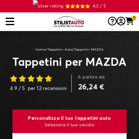
4,3 / 5
0
Home
/
Tappetini Auto
/
Tappetini MAZDA
Tappetini per MAZDA
A partire da
26,24 €
4.9
/ 5
per
12
recensioni
Personalizza il tuo tappetini auto
Seleziona il tuo veicolo