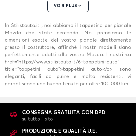
VOIR PLUS
In Stilistauto.it , noi abbiamo il tappetino per pianale
Tappetini per MAZDA 2
Mazda che state cercando. Noi prendiamo le
3
dimensioni esatte del vostro pianale direttamente
presso il costruttore, affinché i nostri modelli siano
perfettamente adatti alla vostra Mazda. I nostri <a
href="https://www.stilistauto.it/6-tappetini-auto"
title="tappetini auto">tappetini auto</a> sono
eleganti, facili da pulire e molto resistenti, vi
garantiscono una buona tenuta per oltre 100.000 km.
Tappetini per MAZDA 3
323
CONSEGNA GRATUITA CON DPD
su tutto il sito
PRODUZIONE E QUALITÀ U.E.