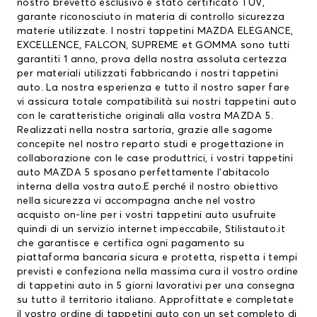
nostro brevetto esclusivo è stato certificato TÜV,
garante riconosciuto in materia di controllo sicurezza
materie utilizzate. I nostri
tappetini MAZDA
ELEGANCE,
EXCELLENCE, FALCON, SUPREME et GOMMA sono tutti
garantiti 1 anno, prova della nostra assoluta certezza
per materiali utilizzati fabbricando i nostri tappetini
auto. La nostra esperienza e tutto il nostro saper fare
vi assicura totale compatibilità sui nostri tappetini auto
con le caratteristiche originali alla vostra MAZDA 5.
Realizzati nella nostra sartoria, grazie alle sagome
concepite nel nostro reparto studi e progettazione in
collaborazione con le case produttrici, i vostri tappetini
auto MAZDA 5 sposano perfettamente l’abitacolo
interna della vostra auto.E perché il nostro obiettivo
nella sicurezza vi accompagna anche nel vostro
acquisto on-line per i vostri tappetini auto usufruite
quindi di un servizio internet impeccabile, Stilistauto.it
che garantisce e certifica ogni pagamento su
piattaforma bancaria sicura e protetta, rispetta i tempi
previsti e confeziona nella massima cura il vostro ordine
di tappetini auto in 5 giorni lavorativi per una consegna
su tutto il territorio italiano. Approfittate e completate
il vostro ordine di tappetini auto con un set completo di