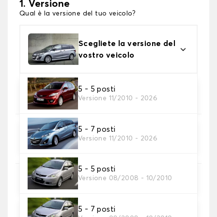
1. Versione
Qual è la versione del tuo veicolo?
Scegliete la versione del
vostro veicolo
2. Materiale
5 - 5 posti
Versione 11/2010 - 2026
Scegli il materiale del tappetini auto
5 - 7 posti
3. Set di tappetini
Versione 11/2010 - 2026
Selezionare il numero di tappetini per auto
necessari.
5 - 5 posti
Versione 08/2008 - 10/2010
4. Colori dei tappetini
Scegli il materiale del tappetino auto.
5 - 7 posti