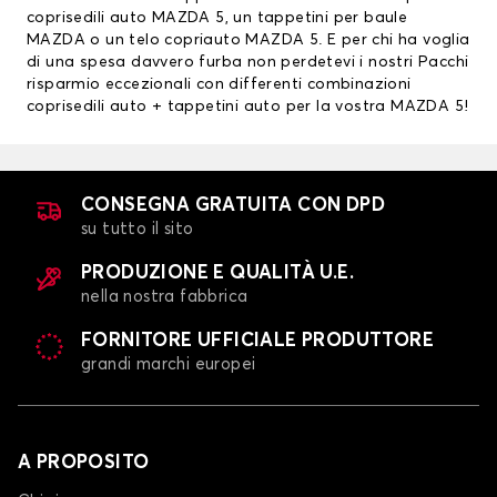
coprisedili auto MAZDA 5, un
tappetini per baule
MAZDA
o un telo copriauto MAZDA 5. E per chi ha voglia
di una spesa davvero furba non perdetevi i nostri Pacchi
risparmio eccezionali con differenti combinazioni
coprisedili auto
+ tappetini auto per la vostra MAZDA 5!
CONSEGNA GRATUITA CON DPD
su tutto il sito
PRODUZIONE E QUALITÀ U.E.
nella nostra fabbrica
FORNITORE UFFICIALE PRODUTTORE
grandi marchi europei
A PROPOSITO