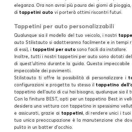
eleganza. Ora non avrai più paura dei giorni di pioggia,
Tappetini per PORSCHE CAYMAN
di
tappetini auto
vi porterà ottimi riscontri futuri.
Tappetini per auto personalizzabili
Qualunque sia il
modello
del tuo
veicolo
, i nostri
tappe
auto
Stilistauto si adatteranno facilmente e in tempi r
di essi), i
tappetini per auto
sono facili da installare.
Inoltre, tutti i nostri
tappetini per auto
sono dotati de
di quest'ultimo durante la guida. Questa impeccabile
impeccabile dei
pavimenti
.
Stilistauto ti offre la possibilità di personalizzare
i
t
configurazioni e progetta tu stesso il
tappetino dell'
tappetino dell'auto di cui
hai bisogno, qualunque sia il
Con la finitura BEST, opti per un
tappetino Best in
vel
desidera una
vettura con tappetino in spessisimo vellu
e assicurati, grazie ai
tappetini
, di rendere unici i tuoi
tua unica preoccupazione è la manutenzione che dovr
pulito in un batter d’occhio.