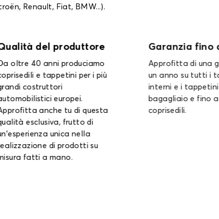
roën, Renault, Fiat, BMW...).
tà del produttore
Garanzia fino a 2 a
re 40 anni produciamo
Approfitta di una garanzi
dili e tappetini per i più
un anno su tutti i tappeti
 costruttori
interni e i tappetini per il
ilistici europei.
bagagliaio e fino a 2 anni
itta anche tu di questa
coprisedili.
 esclusiva, frutto di
erienza unica nella
zazione di prodotti su
 fatti a mano.