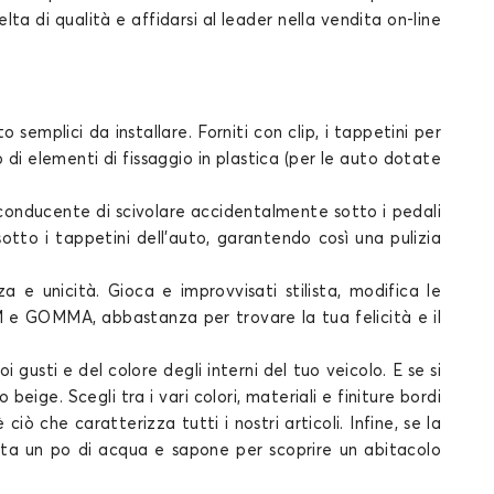
elta
di
qualità
e affidarsi al leader nella vendita on-line
Tappetini per PORSCHE PANAMERA
emplici da installare. Forniti con clip, i
tappetini per
 di elementi di fissaggio in plastica (per le auto dotate
conducente di
scivolare accidentalmente sotto i pedali
 sotto
i tappetini dell'auto
, garantendo così una pulizia
 e unicità. Gioca e improvvisati stilista, modifica le
e GOMMA, abbastanza per trovare la tua felicità e il
oi gusti e del colore degli interni del tuo
veicolo
. E se si
beige. Scegli tra i vari colori, materiali e finiture bordi
 è ciò che caratterizza tutti i nostri
articoli
. Infine, se la
a un po di acqua e sapone per scoprire un abitacolo