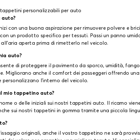
 tappetini personalizzabili per auto
a auto?
 inizi con una buona aspirazione per rimuovere polvere e bric
n un prodotto specifico per tessuti. Passi un panno umido p
ll’aria aperta prima di rimetterlo nel veicolo.
mia auto?
sente di proteggere il pavimento da sporco, umidità, fango 
ne. Migliorano anche il comfort dei passeggeri offrendo una 
 personalizzano l’interno del veicolo.
ul mio tappetino auto?
 nome o delle iniziali sui nostri tappetini auto. Il ricamo vi
nche sui nostri tappetini in gomma tramite una piccola ling
to?
 fissaggio originali, anche il vostro tappetino ne sarà provvis