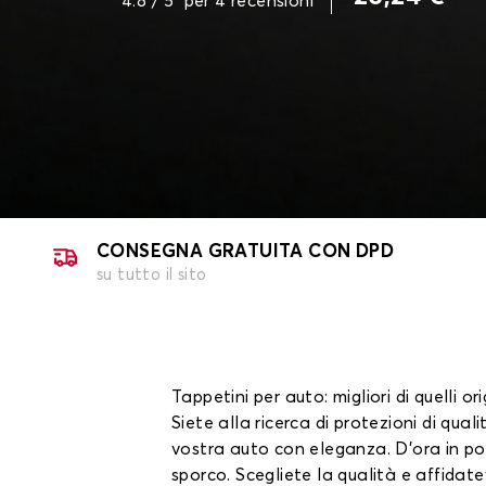
4.8
/ 5
per
4
recensioni
CONSEGNA GRATUITA CON DPD
su tutto il sito
Tappetini per auto: migliori di quelli ori
Siete alla ricerca di protezioni di qual
vostra auto con eleganza. D'ora in poi n
sporco. Scegliete la qualità e affidate