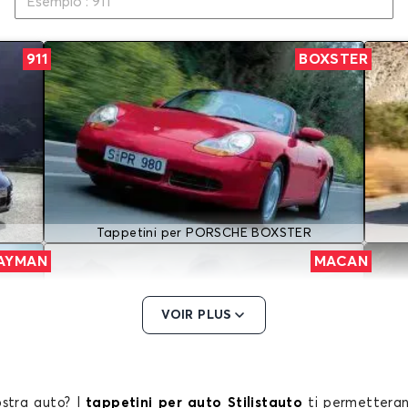
911
BOXSTER
Tappetini per PORSCHE BOXSTER
AYMAN
MACAN
VOIR PLUS
ostra
auto?
I
tappetini per auto Stilistauto
ti permetterann