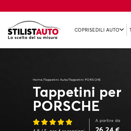
COPRISEDILI AUTO
Home
/
Tappetini Auto
/
Tappetini PORSCHE
Tappetini per
PORSCHE
A partire da
26,24 €