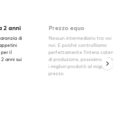
nni
Prezzo equo
Fa
a di
Nessun intermediario tra voi e
Ki
ni
noi. E poiché controlliamo
vi
perfettamente l'intera catena
st
 sui
di produzione, possiamo offrirvi
fa
i migliori prodotti al miglior
no
prezzo.
au