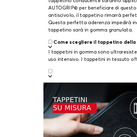
tappetino conducente saranno applicat
AUTOGRIP© per beneficiare di questo b
antiscivolo, il tappetino rimarrà perfe
Questa perfetta aderenza impedirà inol
tappetino sarà in gomma granulata.
Come scegliere il tappetino della
I tappetini in gomma sono ultraresiste
uso intensivo. I tappetini in tessuto o