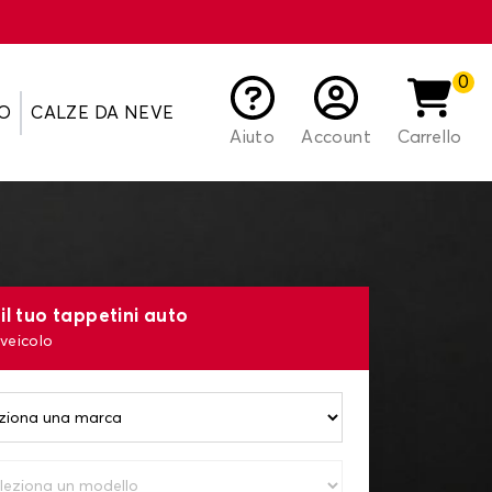
0
O
CALZE DA NEVE
Aiuto
Account
Carrello
il tuo tappetini auto
 veicolo