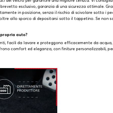
i dei velcro per garantire una migliore tenuta. Vi consigli
revetto esclusivo, garanzia di una sicurezza ottimale. Gra
ttamente in posizione, senza il rischio di scivolare sotto i p
tre allo sporco di depositarsi sotto il tappetino. Se non sce
 propria auto?
nti, facili da lavare e proteggono efficacemente da acqua, 
ffrono comfort ed eleganza, con finiture personalizzabili, pe