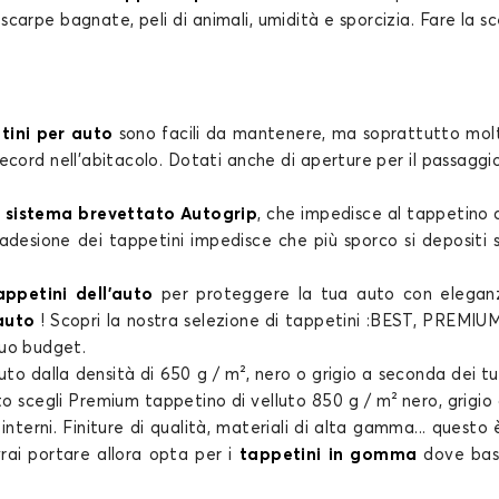
 scarpe bagnate, peli di animali, umidità e sporcizia. Fare la
sc
Tappetini per PORSCHE MACAN
TAYCAN
tini per auto
sono facili da mantenere, ma soprattutto molto s
ecord nell'abitacolo. Dotati anche di aperture per il passaggio
l
sistema brevettato Autogrip
, che impedisce al
tappetino 
 adesione dei
tappetini
impedisce che più sporco si depositi
Tappetini per PORSCHE TAYCAN
appetini dell'auto
per proteggere la tua
auto
con eleganza
auto
! Scopri la nostra
selezione
di
tappetini
:BEST, PREMIUM 
 tuo budget.
luto dalla densità di 650 g / m², nero o grigio a seconda dei tu
to scegli Premium
tappetino di velluto 850 g / m² nero, grigio o 
 interni. Finiture di
qualità
, materiali di alta
gamma
... questo
ai portare allora opta per i
tappetini in gomma
dove bast