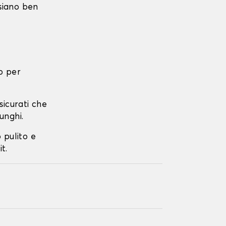
 siano ben
o per
ssicurati che
unghi.
o pulito e
t.