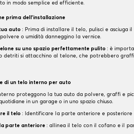
to in modo semplice ed efficiente.
e prima dell'installazione
a tua auto
: Prima di installare il telo, pulisci e asciuga i
 polvere o umidità danneggino la vernice.
l telone su uno spazio perfettamente pulito
: è import
 detriti si attacchino al telone, che potrebbero graff
e di un telo interno per auto
interno proteggono la tua auto da polvere, graffi e pi
quotidiane in un garage o in uno spazio chiuso.
re il telo
: Identificare la parte anteriore e posteriore 
lla parte anteriore
: allinea il telo con il cofano e il p