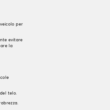
l veicolo per
ante evitare
iare la
ccole
del telo.
arabrezza.