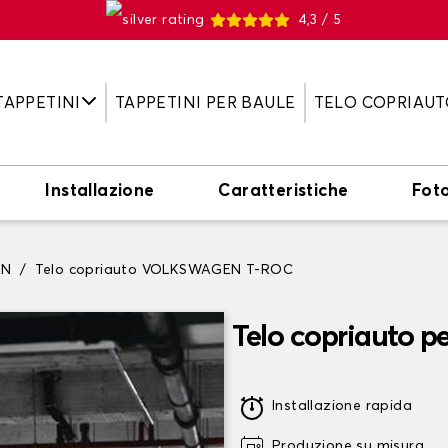
4,3 / 5
TAPPETINI
TAPPETINI PER BAULE
TELO COPRIAUT
Installazione
Caratteristiche
Fot
EN
Telo copriauto VOLKSWAGEN T-ROC
Telo copriauto
Installazione rapida
Produzione su misura