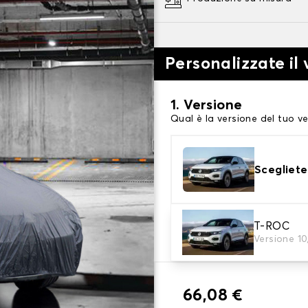
Personalizzate il 
1. Versione
Qual è la versione del tuo ve
Scegliete
2. Livello di protezi
T-ROC
Versione 10
Scegli il telo protettivo ada
66,08 €