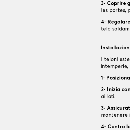
3- Coprire 
les portes, p
4- Regolare 
telo saldame
Installazio
I teloni est
intemperie, 
1- Posiziona
2- Inizia con
ai lati.
3- Assicurat
mantenere i
4- Controll