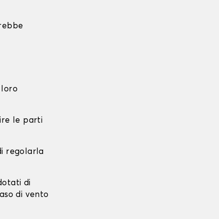
trebbe
 loro
re le parti
di regolarla
dotati di
caso di vento