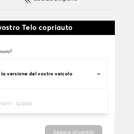
vostro Telo copriauto
icolo?
 la versione del vostro veicolo
one
/2017 - 12/2025
tto alle tue esigenze
Aggiungi al carrello