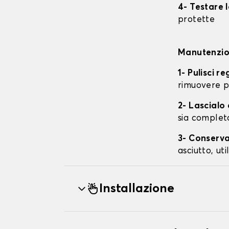
4- Testare 
protette
Manutenzion
1- Pulisci r
rimuovere p
2- Lascial
sia complet
3- Conserva
asciutto, ut
Installazione