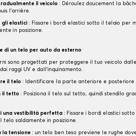
gradualmente il veicolo
: Déroulez doucement la bâche 
uis l'arrière.
gli elastici
: Fissare i bordi elastici sotto il telaio per
nte in posizione.
ne di un telo per auto da esterno
erni sono progettati per proteggere il tuo veicolo dall
dai raggi UV e dall'inquinamento.
re il telo
: Identificare la parte anteriore e posteriore
 il tetto
: Posiziona il telo sul tetto, quindi stendilo g
i una vestibilità perfetta
: Fissare i bordi elastici sotto
l telo saldamente in posizione.
a la tensione
: un telo ben teso previene le rughe dov