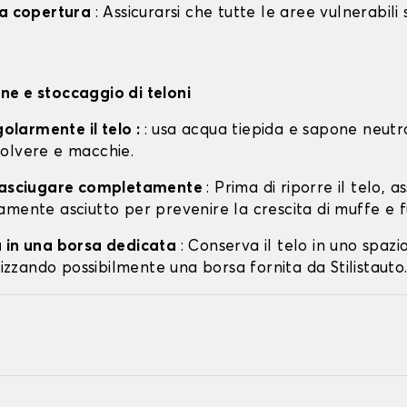
la copertura
: Assicurarsi che tutte le aree vulnerabili
e e stoccaggio di teloni
egolarmente il telo :
: usa acqua tiepida e sapone neutr
olvere e macchie.
o asciugare completamente
: Prima di riporre il telo, a
amente asciutto per prevenire la crescita di muffe e f
 in una borsa dedicata
: Conserva il telo in uno spazi
ilizzando possibilmente una borsa fornita da Stilistauto.i