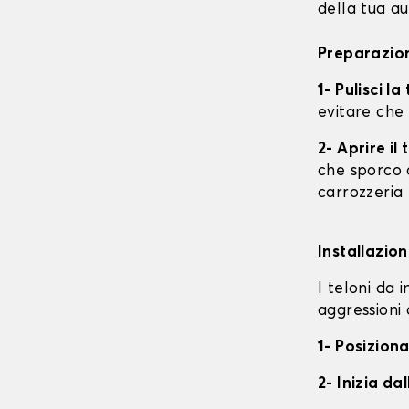
della tua au
Preparazion
1- Pulisci l
evitare che
2- Aprire i
che sporco o
carrozzeria
Installazion
I teloni da 
aggressioni 
1- Posiziona
2- Inizia da