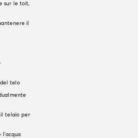
sur le toit,
 mantenere il
e
 del telo
radualmente
 il telaio per
e l'acqua