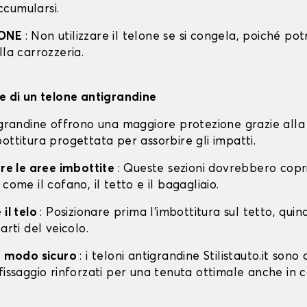
cumularsi.
IONE
: Non utilizzare il telone se si congela, poiché po
lla carrozzeria.
ne di un telone antigrandine
tigrandine offrono una maggiore protezione grazie alla
ottitura progettata per assorbire gli impatti.
are le aree imbottite
: Queste sezioni dovrebbero copri
 come il cofano, il tetto e il bagagliaio.
 il telo
: Posizionare prima l'imbottitura sul tetto, quin
arti del veicolo.
in modo sicuro
: i teloni antigrandine Stilistauto.it sono 
fissaggio rinforzati per una tenuta ottimale anche in 