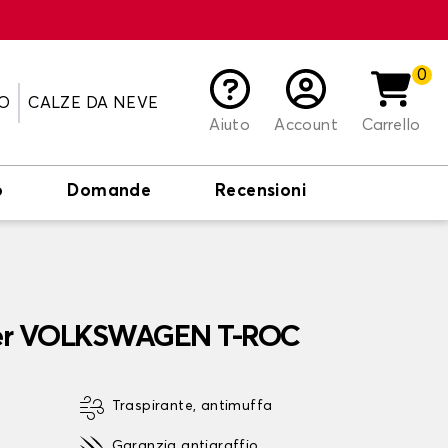
0
O
CALZE DA NEVE
Aiuto
Account
Carrello
o
Domande
Recensioni
 per VOLKSWAGEN T-ROC
Traspirante, antimuffa
Garanzia antigraffio