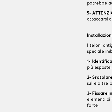
potrebbe ac
5- ATTENZ
attaccarsi a
Installazio
I teloni an
speciale imb
1- Identific
più esposte,
2- Srotolare
sulle altre p
3- Fissare 
elementi di 
forte.