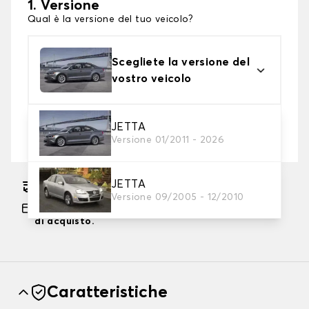
1. Versione
Qual è la versione del tuo veicolo?
Scegliete la versione del
vostro veicolo
2. Livello di protezione
JETTA
Versione 01/2011 - 2026
Scegli il telo protettivo adatto alle tue esigenze
JETTA
Consegna gratuita stimata su 18/08/2026
Versione 09/2005 - 12/2010
Pagamento in 3x gratuito, a partire da 60 euro
di acquisto.
Caratteristiche