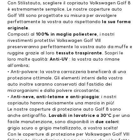
Con Stilistauto, scegliere il copriauto Volkswagen Golf 8
è estremamente semplice. Le nostre coperture auto
Golf VIII sono progettate su misura per avvolgere
perfettamente la vostra auto rispettando
la sua forma
originale
.
Composti al
100% in maglia poliestere
, i nostri
rivestimenti protettivi Volkswagen Golf VIII
preserveranno perfettamente la vostra auto da muffe e
ruggine grazie al loro
tessuto traspirante
. Scopri le
loro molte qualità:
Anti-UV
: la vostra auto rimane
all’ombra;
• Anti-polvere: la vostra carrozzeria beneficerà di una
protezione ottimale. Gli elementi interni della vostra
auto inoltre saranno conservati dal fastidio dei
microrganismi e dalla polvere circostante;
• A
nti-neve, anti-letame e anti-pioggia
: i nostri
copriauto hanno decisamente una marcia in più!
Le nostre coperture di protezione auto Golf 8 sono
anche antigraffio.
Lavabili in lavatrice a 30°C
per una
facile manutenzione, sono disponibili in
due colori
:
grigio scuro o grigio metallizzato, a vostra scelta!
Con le coperture di protezione per Volkswagen Golf VIII