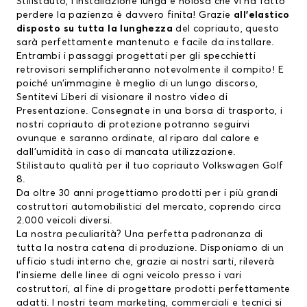
Stilistauto, l’installazione lunga e noiosa che vi ha fatto
perdere la pazienza è davvero finita! Grazie
all’elastico
disposto su tutta la lunghezza
del copriauto, questo
sarà perfettamente mantenuto e facile da installare.
Entrambi i passaggi progettati per gli specchietti
retrovisori semplificheranno notevolmente il compito! E
poiché un’immagine è meglio di un lungo discorso,
Sentitevi Liberi di visionare il nostro
video di
Presentazione
. Consegnate in una borsa di trasporto, i
nostri copriauto di protezione potranno seguirvi
ovunque e saranno ordinate, al riparo dal calore e
dall’umidità in caso di mancata utilizzazione.
Stilistauto qualità per il tuo copriauto Volkswagen Golf
8.
Da oltre 30 anni progettiamo prodotti per i più grandi
costruttori automobilistici del mercato, coprendo circa
2.000 veicoli diversi.
La nostra peculiarità? Una perfetta padronanza di
tutta la nostra catena di produzione. Disponiamo di un
ufficio studi interno che, grazie ai nostri sarti, rileverà
l’insieme delle linee di ogni veicolo presso i vari
costruttori, al fine di progettare prodotti perfettamente
adatti. I nostri team marketing, commerciali e tecnici si