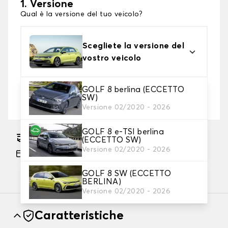
1. Versione
Qual è la versione del tuo veicolo?
Scegliete la versione del
vostro veicolo
GOLF 8 berlina (ECCETTO
2. Livello di protezione
SW)
Scegli il telo protettivo adatto alle tue esigenze
Versione 02/2020 - 2026
GOLF 8 e-TSI berlina
Consegna gratuita stimata su 14/08/2026
(ECCETTO SW)
Versione 02/2020 - 2026
Pagamento in 3x gratuito, a partire da 60 euro
di acquisto.
GOLF 8 SW (ECCETTO
BERLINA)
Versione 02/2020 - 2026
Caratteristiche