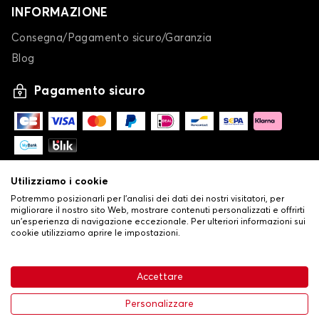
INFORMAZIONE
Consegna/Pagamento sicuro/Garanzia
Blog
Pagamento sicuro
Utilizziamo i cookie
Potremmo posizionarli per l'analisi dei dati dei nostri visitatori, per
migliorare il nostro sito Web, mostrare contenuti personalizzati e offrirti
un'esperienza di navigazione eccezionale. Per ulteriori informazioni sui
cookie utilizziamo aprire le impostazioni.
-
© Copyright 2026 Stilistauto
•
Condizioni generali di vendita
Accettare
•
Politica sulla privacy e sui cookie
Livraison
66,08 €
Aggiungi al carrello
Personalizzare
-35%
101,66 €