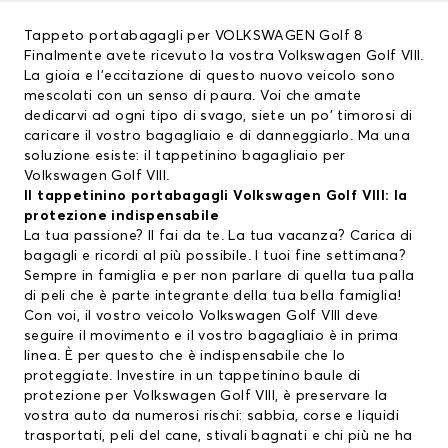
Tappeto portabagagli per VOLKSWAGEN Golf 8
Finalmente avete ricevuto la vostra Volkswagen Golf VIII.
La gioia e l’eccitazione di questo nuovo veicolo sono
mescolati con un senso di paura. Voi che amate
dedicarvi ad ogni tipo di svago, siete un po' timorosi di
caricare il vostro bagagliaio e di danneggiarlo. Ma una
soluzione esiste: il
tappetinino bagagliaio
per
Volkswagen Golf VIII.
Il tappetinino portabagagli Volkswagen Golf VIII: la
protezione indispensabile
La tua passione? Il fai da te. La tua vacanza? Carica di
bagagli e ricordi al più possibile. I tuoi fine settimana?
Sempre in famiglia e per non parlare di quella tua palla
di peli che è parte integrante della tua bella famiglia!
Con voi, il vostro veicolo Volkswagen Golf VIII deve
seguire il movimento e il vostro bagagliaio è in prima
linea. È per questo che è indispensabile che lo
proteggiate. Investire in un tappetinino baule di
protezione per Volkswagen Golf VIII, è preservare la
vostra auto da numerosi rischi: sabbia, corse e liquidi
trasportati, peli del cane, stivali bagnati e chi più ne ha