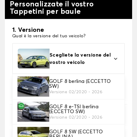
Personalizzate il vostro
Tappetini per baule
1. Versione
Qual è la versione del tuo veicolo?
Scegliete la versione del
vostro veicolo
GOLF 8 berlina (ECCETTO
SW)
2. Materiale
Versione 02/2020 - 2026
scegli il materiale del tappetini per baule
GOLF 8 e-TSI berlina
(ECCETTO SW)
3. Colori dei tappetini
Versione 02/2020 - 2026
Scegli il materiale del tappetino baule.
GOLF 8 SW (ECCETTO
BERLINA)