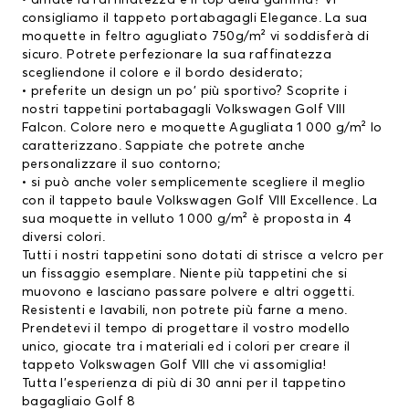
• amate la raffinatezza e il top della gamma? Vi
consigliamo il tappeto portabagagli Elegance. La sua
moquette in feltro agugliato 750g/m² vi soddisferà di
sicuro. Potrete perfezionare la sua raffinatezza
scegliendone il colore e il bordo desiderato;
• preferite un design un po' più sportivo? Scoprite i
nostri tappetini portabagagli Volkswagen Golf VIII
Falcon. Colore nero e moquette Agugliata 1 000 g/m² lo
caratterizzano. Sappiate che potrete anche
personalizzare il suo contorno;
• si può anche voler semplicemente scegliere il meglio
con il tappeto baule Volkswagen Golf VIII Excellence. La
sua moquette in velluto 1 000 g/m² è proposta in 4
diversi colori.
Tutti i nostri tappetini sono dotati di strisce a velcro per
un fissaggio esemplare. Niente più tappetini che si
muovono e lasciano passare polvere e altri oggetti.
Resistenti e lavabili, non potrete più farne a meno.
Prendetevi il tempo di progettare il vostro modello
unico, giocate tra i materiali ed i colori per creare il
tappeto Volkswagen Golf VIII che vi assomiglia!
Tutta l’esperienza di più di 30 anni per il tappetino
bagagliaio Golf 8