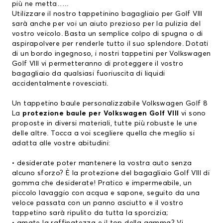
più ne metta…..
Utilizzare il nostro tappetinino bagagliaio per Golf VIII
sarà anche per voi un aiuto prezioso per la pulizia del
vostro veicolo. Basta un semplice colpo di spugna o di
aspirapolvere per renderle tutto il suo splendore. Dotati
di un bordo ingegnoso, i nostri tappetini per Volkswagen
Golf VIII vi permetteranno di proteggere il vostro
bagagliaio da qualsiasi fuoriuscita di liquidi
accidentalmente rovesciati.
Un tappetino baule personalizzabile Volkswagen Golf 8
La
protezione baule per Volkswagen Golf VIII
vi sono
proposte in diversi materiali, tutte più robuste le une
delle altre. Tocca a voi scegliere quella che meglio si
adatta alle vostre abitudini:
• desiderate poter mantenere la vostra auto senza
alcuno sforzo? È la protezione del bagagliaio Golf VIII di
gomma che desiderate! Pratico e impermeabile, un
piccolo lavaggio con acqua e sapone, seguito da una
veloce passata con un panno asciutto e il vostro
tappetino sarà ripulito da tutta la sporcizia;