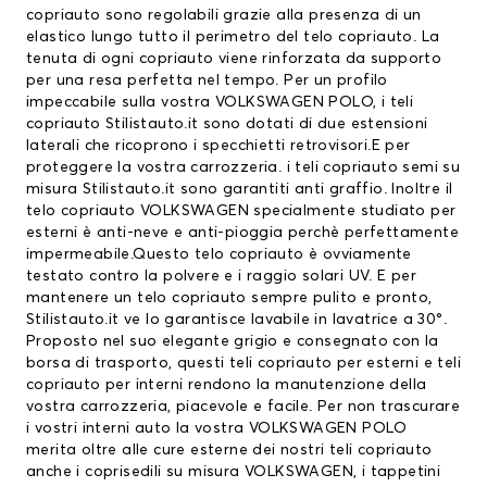
copriauto sono regolabili grazie alla presenza di un
elastico lungo tutto il perimetro del telo copriauto. La
tenuta di ogni copriauto viene rinforzata da supporto
per una resa perfetta nel tempo. Per un profilo
impeccabile sulla vostra VOLKSWAGEN POLO, i teli
copriauto Stilistauto.it sono dotati di due estensioni
laterali che ricoprono i specchietti retrovisori.E per
proteggere la vostra carrozzeria. i teli copriauto semi su
misura Stilistauto.it sono garantiti anti graffio. Inoltre il
telo copriauto VOLKSWAGEN
specialmente studiato per
esterni è anti-neve e anti-pioggia perchè perfettamente
impermeabile.Questo telo copriauto è ovviamente
testato contro la polvere e i raggio solari UV. E per
mantenere un telo copriauto sempre pulito e pronto,
Stilistauto.it ve lo garantisce lavabile in lavatrice a 30°.
Proposto nel suo elegante grigio e consegnato con la
borsa di trasporto, questi teli copriauto per esterni e teli
copriauto per interni rendono la manutenzione della
vostra carrozzeria, piacevole e facile. Per non trascurare
i vostri interni auto la vostra VOLKSWAGEN POLO
merita oltre alle cure esterne dei nostri teli copriauto
anche i
coprisedili su misura VOLKSWAGEN
, i
tappetini