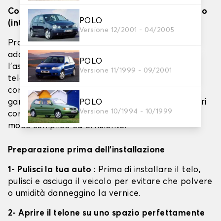
Come installare efficacemente i teloni per auto
POLO
(interno, esterno e barriera antigrandine)
Versione 12/2001 - 04/2005
Proteggere il proprio veicolo con un telone
adatto è fondamentale per preservarne
POLO
l'aspetto e prolungarne la vita. Che si tratti di
Versione 11/1999 - 09/2001
teloni per interni, esterni o per uso speciale
contro la grandine, la corretta installazione
POLO
garantisce una protezione ottimale. Ecco i nostri
Versione 10/1994 - 10/1999
consigli per installare i teloni della tua auto in
modo semplice ed efficiente.
Preparazione prima dell'installazione
1- Pulisci la tua auto
: Prima di installare il telo,
pulisci e asciuga il veicolo per evitare che polvere
o umidità danneggino la vernice.
2- Aprire il telone su uno spazio perfettamente