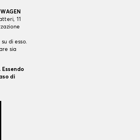
SWAGEN
tteri, 11
izzazione
 su di esso.
are sia
i. Essendo
aso di