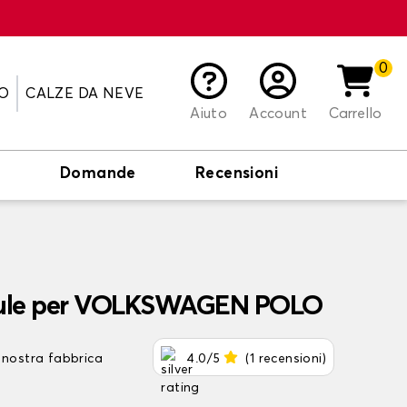
0
O
CALZE DA NEVE
Aiuto
Account
Carrello
o
Domande
Recensioni
baule per VOLKSWAGEN POLO
 nostra fabbrica
4.0/5
(1 recensioni)