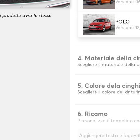
2. Materiale
Versione 0
scegli il materiale del tappe
l prodotto avrà le stesse
POLO
3. Colori dei tappeti
Versione 1
Scegli il materiale del tappe
4. Materiale della c
Scegliere il materiale della c
5. Colore dela cingh
Scegliere il colore del cinturi
6. Ricamo
Personalizza il tappetino co
Aggiungere testo e logo
+
8