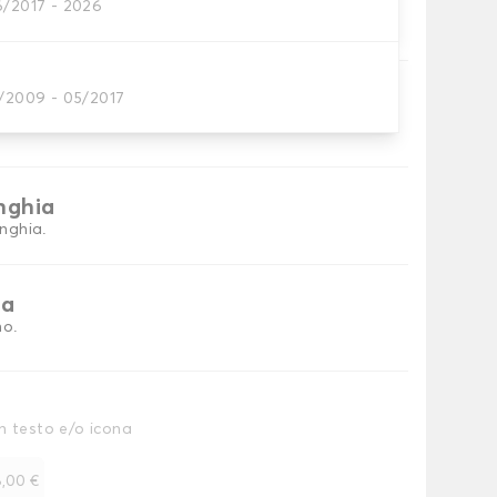
6/2017 - 2026
tini per baule
ni
2/2009 - 05/2017
tino baule.
inghia
inghia.
ia
no.
n testo e/o icona
,00 €