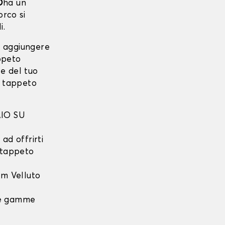
O
ha un
rco si
i.
i aggiungere
ppeto
e del tuo
o tappeto
IO SU
ad offrirti
l tappeto
m Velluto
 le gamme