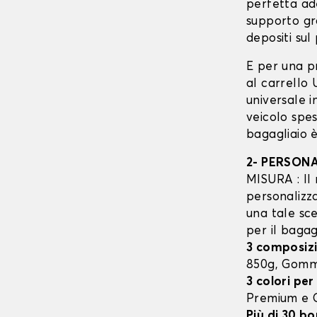
perfetta ad
supporto gr
depositi sul 
E per una p
al carrello
universale 
veicolo spes
bagagliaio è
2- PERSON
MISURA : Il 
personalizza
una tale sce
per il bagag
3 composizi
850g, Gom
3 colori per
Premium e
Più di 30 bo