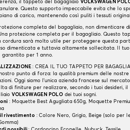
erenza, il tappeto del bagagliaio
VOLKSWAGEN POL
anulare. Questo supporto impeccabile evita che lo spo
piano di carico, mantenendo così puliti i tessuti original
rotezione completa del bagagliaio, non dimenticare d
 Una protezione completa per il bagagliaio. Questo ta
in cordura sarà molto utile per proteggere questa part
so dimenticata e tuttavia altamente sollecitata. Il tu
 garantito per 1 anno.
ALIZZAZIONE
: CREA IL TUO TAPPETO PER BAGAGLIA
nostro punto di forza: la qualità premium delle nostre
zioni. Oggi siamo l’unica azienda francese sul mercato 
lta di finiture per realizzare, secondo i tuoi desideri, i
liaio
VOLKSWAGEN POLO
dei tuoi sogni.
oni
: Moquette Best Agugliata 650g, Moquette Premiu
ma
 il rivestimento
: Colore Nero, Grigio, Beige (solo per
 Gomma)
rdi possibili
: Cordoncino Ecopelle, Nubuck, Tessile.