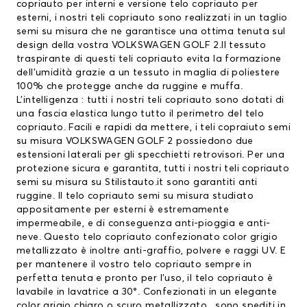
copriauto per interni e versione telo copriauto per
esterni, i nostri teli copriauto sono realizzati in un taglio
semi su misura che ne garantisce una ottima tenuta sul
design della vostra VOLKSWAGEN GOLF 2.Il tessuto
traspirante di questi teli copriauto evita la formazione
dell’umidità grazie a un tessuto in maglia di poliestere
100% che protegge anche da ruggine e muffa.
L’intelligenza : tutti i nostri teli copriauto sono dotati di
una fascia elastica lungo tutto il perimetro del telo
copriauto. Facili e rapidi da mettere, i teli copraiuto semi
su misura VOLKSWAGEN GOLF 2 possiedono due
estensioni laterali per gli specchietti retrovisori. Per una
protezione sicura e garantita, tutti i nostri teli copriauto
semi su misura su Stilistauto.it sono garantiti anti
ruggine. Il telo copriauto semi su misura studiato
appositamente per esterni è estremamente
impermeabile, e di conseguenza anti-pioggia e anti-
neve. Questo telo copriauto confezionato color grigio
metallizzato è inoltre anti-graffio, polvere e raggi UV. E
per mantenere il vostro telo copriauto sempre in
perfetta tenuta e pronto per l’uso, il telo copriauto è
lavabile in lavatrice a 30°. Confezionati in un elegante
color grigio chiaro o scuro metallizzato , sono spediti in