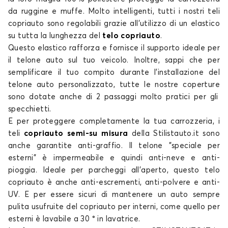
da ruggine e muffe. Molto intelligenti, tutti i nostri
teli
copriauto
sono regolabili grazie all'utilizzo di un elastico
su tutta la lunghezza del
telo copriauto
.
Questo elastico rafforza e fornisce il supporto ideale per
il
telone auto
sul tuo veicolo. Inoltre, sappi che per
semplificare il tuo compito durante l'installazione del
telone auto personalizzato
, tutte le nostre
coperture
sono dotate anche di 2 passaggi molto pratici per gli
specchietti.
E per proteggere completamente la tua carrozzeria, i
teli
copriauto semi-su misura
della Stilistauto.it sono
anche
garantite
anti-graffio. Il
telone
"speciale per
esterni" è impermeabile e quindi anti-neve e anti-
pioggia. Ideale per parcheggi all'aperto, questo
telo
copriauto
è anche anti-escrementi, anti-polvere e anti-
UV. E per essere sicuri di mantenere un auto sempre
pulita usufruite del copriauto per interni, come quello per
esterni è lavabile a 30 ° in lavatrice.