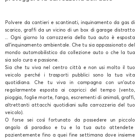
MG 5
Polvere da cantieri e scantinati, inquinamento da gas di
scarico, graffi da un vicino di un box di garage distratto
... Ogni giorno la carrozzeria della tua
auto
è esposta
all'inquinamento ambientale. Che tu sia appassionato del
mondo automobilistico da collezione
auto o che la tua
sia solo
cura e passione.
Telo copriauto per MG MG 5
Sia che tu viva nel centro città e non usi molto il tuo
MG MARVEL R
veicolo perché i trasporti pubblici sono la tua vita
quotidiana. Che tu viva in campagna con un'auto
regolarmente esposta ai capricci del tempo (vento,
pioggia, foglie morte, fango, escrementi di animali, graffi,
altrettanti attacchi quotidiani sulla carrozzeria del tuo
veicolo).
O forse sei così fortunato da possedere un piccolo
angolo di paradiso e tu e la tua
auto
attendete
Telo copriauto per MG MG MARVEL R
pazientemente fino a quei fine settimana dove insieme