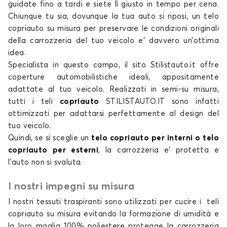
guidate fino a tardi e siete lì giusto in tempo per cena.
MG3
Chiunque tu sia, dovunque la tua auto si riposi, un
telo
copriauto su misura
per preservare le condizioni originali
della carrozzeria del tuo
veicolo e’ davvero un’ottima
idea.
Specialista in questo campo, il
sito Stilistauto.it
offre
coperture automobilistiche
ideali, appositamente
adattate al tuo veicolo. Realizzati in semi-su misura,
tutti i
teli
copriauto
STILISTAUTO.IT
sono infatti
Telo copriauto per MG MG3
ottimizzati per adattarsi perfettamente al design del
ZS
tuo veicolo.
Quindi, se si sceglie un
telo copriauto per interni o telo
copriauto per esterni
, la carrozzeria e’ protetta e
l’auto non si svaluta.
I nostri impegni su misura
I nostri tessuti traspiranti sono utilizzati per cucire i
teli
copriauto su misura
evitando la formazione di umidità e
Telo copriauto per MG ZS
la loro maglia 100% poliestere protegge la carrozzeria