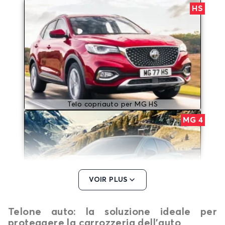
HS
Telo copriauto per MG HS
MG 4
VOIR PLUS
Telone auto: la soluzione ideale per
Telo copriauto per MG MG 4
proteggere la carrozzeria dell’auto