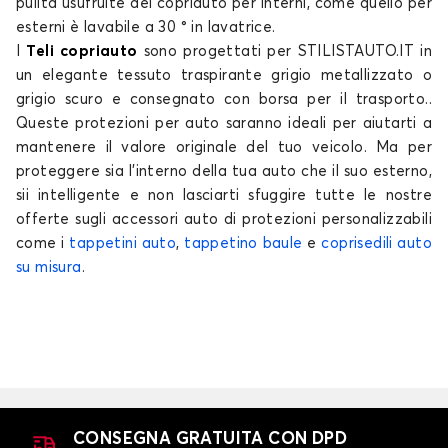
pulita usufruite del copriauto per interni, come quello per
esterni è lavabile a 30 ° in lavatrice.
I
Teli copriauto
sono progettati per STILISTAUTO.IT in
un elegante tessuto traspirante grigio metallizzato o
grigio scuro e consegnato con borsa per il trasporto..
Queste
protezioni per auto
saranno ideali per aiutarti a
mantenere il valore originale del tuo
veicolo
. Ma per
proteggere sia l'interno della tua
auto
che il suo esterno,
sii intelligente e non lasciarti sfuggire tutte le nostre
offerte sugli accessori auto di protezioni personalizzabili
come i
tappetini auto
,
tappetino baule
e
coprisedili auto
su misura
.
CONSEGNA GRATUITA CON DPD