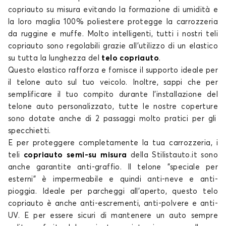
copriauto su misura
evitando la formazione di umidità e
la loro maglia 100% poliestere protegge la carrozzeria
da ruggine e muffe. Molto intelligenti, tutti i nostri
teli
copriauto
sono regolabili grazie all'utilizzo di un elastico
su tutta la lunghezza del
telo copriauto
.
Questo elastico rafforza e fornisce il supporto ideale per
il
telone auto
sul tuo veicolo. Inoltre, sappi che per
semplificare il tuo compito durante l'installazione del
telone auto personalizzato
, tutte le nostre
coperture
sono dotate anche di 2 passaggi molto pratici per gli
specchietti.
E per proteggere completamente la tua carrozzeria, i
teli
copriauto semi-su misura
della Stilistauto.it sono
anche
garantite
anti-graffio. Il
telone
"speciale per
esterni" è impermeabile e quindi anti-neve e anti-
pioggia. Ideale per parcheggi all'aperto, questo
telo
copriauto
è anche anti-escrementi, anti-polvere e anti-
UV. E per essere sicuri di mantenere un auto sempre