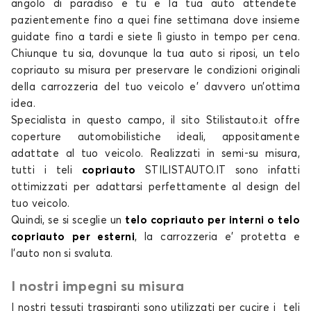
angolo di paradiso e tu e la tua
auto
attendete
Telo copriauto per XPENG P7+
pazientemente fino a quei fine settimana dove insieme
guidate fino a tardi e siete lì giusto in tempo per cena.
X9
Chiunque tu sia, dovunque la tua auto si riposi, un
telo
copriauto su misura
per preservare le condizioni originali
della carrozzeria del tuo
veicolo e’ davvero un’ottima
idea.
Specialista in questo campo, il
sito Stilistauto.it
offre
coperture automobilistiche
ideali, appositamente
adattate al tuo veicolo. Realizzati in semi-su misura,
tutti i
teli
copriauto
STILISTAUTO.IT
sono infatti
Telo copriauto per XPENG X9
ottimizzati per adattarsi perfettamente al design del
tuo veicolo.
Quindi, se si sceglie un
telo copriauto per interni o telo
copriauto per esterni
, la carrozzeria e’ protetta e
l’auto non si svaluta.
I nostri impegni su misura
I nostri tessuti traspiranti sono utilizzati per cucire i
teli