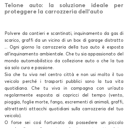
Telone auto: la soluzione ideale per
Telo copriauto per XPENG G9
proteggere la carrozzeria dell’auto
P7
Polvere da cantieri e scantinati, inquinamento da gas di
scarico, graffi da un vicino di un box di garage distratto
... Ogni giorno la carrozzeria della tua
auto
è esposta
all'inquinamento ambientale. Che tu sia appassionato del
mondo automobilistico da collezione
auto o che la tua
sia solo
cura e passione.
Telo copriauto per XPENG P7
Sia che tu viva nel centro città e non usi molto il tuo
P7+
veicolo perché i trasporti pubblici sono la tua vita
quotidiana. Che tu viva in campagna con un'auto
regolarmente esposta ai capricci del tempo (vento,
pioggia, foglie morte, fango, escrementi di animali, graffi,
altrettanti attacchi quotidiani sulla carrozzeria del tuo
veicolo).
O forse sei così fortunato da possedere un piccolo