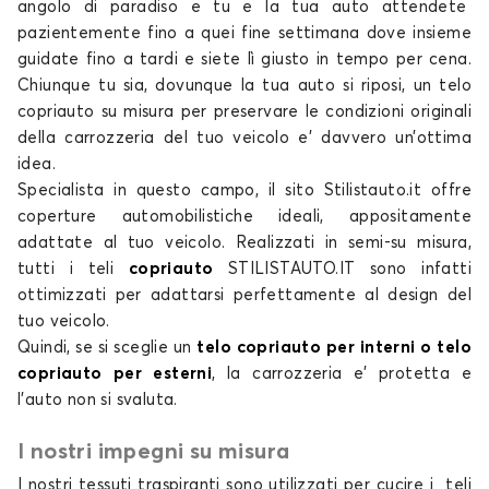
angolo di paradiso e tu e la tua
auto
attendete
Telo copriauto per TOYOTA BZ4X
pazientemente fino a quei fine settimana dove insieme
guidate fino a tardi e siete lì giusto in tempo per cena.
C-HR
Chiunque tu sia, dovunque la tua auto si riposi, un
telo
copriauto su misura
per preservare le condizioni originali
della carrozzeria del tuo
veicolo e’ davvero un’ottima
idea.
Specialista in questo campo, il
sito Stilistauto.it
offre
coperture automobilistiche
ideali, appositamente
adattate al tuo veicolo. Realizzati in semi-su misura,
tutti i
teli
copriauto
STILISTAUTO.IT
sono infatti
Telo copriauto per TOYOTA C-HR
ottimizzati per adattarsi perfettamente al design del
CAMRY
tuo veicolo.
Quindi, se si sceglie un
telo copriauto per interni o telo
copriauto per esterni
, la carrozzeria e’ protetta e
l’auto non si svaluta.
I nostri impegni su misura
I nostri tessuti traspiranti sono utilizzati per cucire i
teli