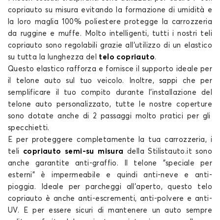
copriauto su misura
evitando la formazione di umidità e
Telo copriauto per TOYOTA CAMRY
la loro maglia 100% poliestere protegge la carrozzeria
CELICA
da ruggine e muffe. Molto intelligenti, tutti i nostri
teli
copriauto
sono regolabili grazie all'utilizzo di un elastico
su tutta la lunghezza del
telo copriauto
.
Questo elastico rafforza e fornisce il supporto ideale per
il
telone auto
sul tuo veicolo. Inoltre, sappi che per
semplificare il tuo compito durante l'installazione del
telone auto personalizzato
, tutte le nostre
coperture
sono dotate anche di 2 passaggi molto pratici per gli
Telo copriauto per TOYOTA CELICA
specchietti.
COROLLA
E per proteggere completamente la tua carrozzeria, i
teli
copriauto semi-su misura
della Stilistauto.it sono
anche
garantite
anti-graffio. Il
telone
"speciale per
esterni" è impermeabile e quindi anti-neve e anti-
pioggia. Ideale per parcheggi all'aperto, questo
telo
copriauto
è anche anti-escrementi, anti-polvere e anti-
UV. E per essere sicuri di mantenere un auto sempre