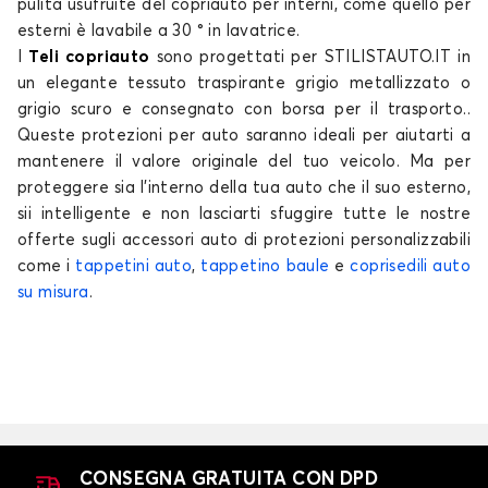
pulita usufruite del copriauto per interni, come quello per
Telo copriauto per TOYOTA COROLLA
esterni è lavabile a 30 ° in lavatrice.
GR86
I
Teli copriauto
sono progettati per STILISTAUTO.IT in
un elegante tessuto traspirante grigio metallizzato o
grigio scuro e consegnato con borsa per il trasporto..
Queste
protezioni per auto
saranno ideali per aiutarti a
mantenere il valore originale del tuo
veicolo
. Ma per
proteggere sia l'interno della tua
auto
che il suo esterno,
sii intelligente e non lasciarti sfuggire tutte le nostre
offerte sugli accessori auto di protezioni personalizzabili
Telo copriauto per TOYOTA GR86
come i
tappetini auto
,
tappetino baule
e
coprisedili auto
su misura
.
GT 86
CONSEGNA GRATUITA CON DPD