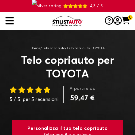
4,3 / 5
0
Home
/
Telo copriauto
/
Telo copriauto TOYOTA
Telo copriauto per
TOYOTA
A partire da
59,47 €
5
/ 5
per
5
recensioni
Personalizza il tuo telo copriauto