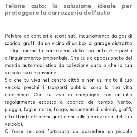
Telone auto: la soluzione ideale per
Telo copriauto per TOYOTA AVENSIS
proteggere la carrozzeria dell’auto
AYGO
Polvere da cantieri e scantinati, inquinamento da gas di
scarico, graffi da un vicino di un box di garage distratto
... Ogni giorno la carrozzeria della tua
auto
è esposta
all'inquinamento ambientale. Che tu sia appassionato del
mondo automobilistico da collezione
auto o che la tua
sia solo
cura e passione.
Telo copriauto per TOYOTA AYGO
Sia che tu viva nel centro città e non usi molto il tuo
BZ4X
veicolo perché i trasporti pubblici sono la tua vita
quotidiana. Che tu viva in campagna con un'auto
regolarmente esposta ai capricci del tempo (vento,
pioggia, foglie morte, fango, escrementi di animali, graffi,
altrettanti attacchi quotidiani sulla carrozzeria del tuo
veicolo).
O forse sei così fortunato da possedere un piccolo