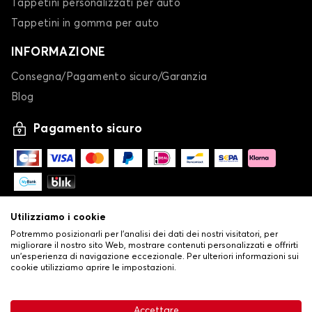
Tappetini personalizzati per auto
Telo copriauto per TOYOTA IQ
Tappetini in gomma per auto
LAND CRUISER
INFORMAZIONE
Consegna/Pagamento sicuro/Garanzia
Blog
Pagamento sicuro
Telo copriauto per TOYOTA LAND CRUISER
MIRAI
Utilizziamo i cookie
Potremmo posizionarli per l'analisi dei dati dei nostri visitatori, per
migliorare il nostro sito Web, mostrare contenuti personalizzati e offrirti
un'esperienza di navigazione eccezionale. Per ulteriori informazioni sui
cookie utilizziamo aprire le impostazioni.
-
© Copyright 2026 Stilistauto
•
Condizioni generali di vendita
Accettare