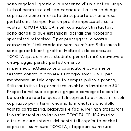
sono regolabili grazie alla presenza di un elastico lungo
tutto il perimetro del telo copriauto. La tenuta di ogni
copriauto viene rinforzata da supporto per una resa
perfetta nel tempo. Per un profilo impeccabile sulla
vostra TOYOTA CELICA, i teli copriauto Stilistauto.it
sono dotati di due estensioni laterali che ricoprono i
specchietti retrovisori.E per proteggere la vostra
carrozzeria. i teli copriauto semi su misura Stilistauto.it
sono garantiti anti graffio. Inoltre il
telo copriauto
TOYOTA
specialmente studiato per esterni è anti-neve e
anti-pioggia perchè perfettamente
impermeabile.Questo telo copriauto è ovviamente
testato contro la polvere e i raggio solari UV. E per
mantenere un telo copriauto sempre pulito e pronto,
Stilistauto.it ve lo garantisce lavabile in lavatrice a 30°.
Proposto nel suo elegante grigio e consegnato con la
borsa di trasporto, questi teli copriauto per esterni e teli
copriauto per interni rendono la manutenzione della
vostra carrozzeria, piacevole e facile. Per non trascurare
i vostri interni auto la vostra TOYOTA CELICA merita
oltre alle cure esterne dei nostri teli copriauto anche i
coprisedili su misura TOYOTA
, i
tappetini su misura