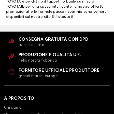
TOYOTA
e perchè no il tappetino baule su misura
TOYOTA!E per una spesa intelligente, le nostre offerte
promozionali e le formule pacco risparmio sono sempre
disponibili sul nostro sito Stilistauto.it
CONSEGNA GRATUITA CON DPD
su tutto il sito
PRODUZIONE E QUALITÀ U.E.
nella nostra fabbrica
FORNITORE UFFICIALE PRODUTTORE
grandi marchi europei
A PROPOSITO
Chi siamo