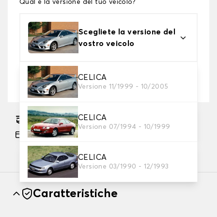
Qual è la versione del tuo veicolo?
Scegliete la versione del
vostro veicolo
2. Livello di protezione
CELICA
Versione 11/1999 - 10/2005
Scegli il telo protettivo adatto alle tue esigenze
CELICA
Consegna gratuita stimata su 17/08/2026
Versione 07/1994 - 10/1999
Pagamento in 3x gratuito, a partire da 60 euro
di acquisto.
CELICA
Versione 03/1990 - 12/1993
Caratteristiche