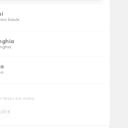
ni
tino baule.
inghia
inghia.
ia
no.
n testo e/o icona
,00 €