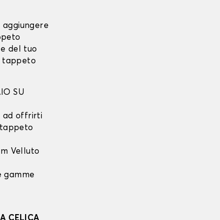
i aggiungere
ppeto
e del tuo
o tappeto
IO SU
ad offrirti
l tappeto
m Velluto
 le gamme
A CELICA