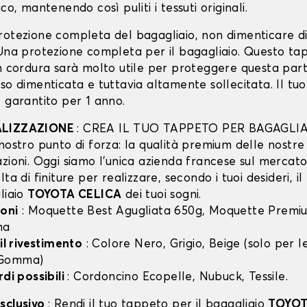
co, mantenendo così puliti i tessuti originali.
rotezione completa del bagagliaio, non dimenticare d
 Una protezione completa per il bagagliaio. Questo ta
in cordura sarà molto utile per proteggere questa part
so dimenticata e tuttavia altamente sollecitata. Il tu
 garantito per 1 anno.
ALIZZAZIONE
: CREA IL TUO TAPPETO PER BAGAGLIA
nostro punto di forza: la qualità premium delle nostre
zioni. Oggi siamo l’unica azienda francese sul mercato 
lta di finiture per realizzare, secondo i tuoi desideri, i
liaio
TOYOTA CELICA
dei tuoi sogni.
oni
: Moquette Best Agugliata 650g, Moquette Premiu
ma
 il rivestimento
: Colore Nero, Grigio, Beige (solo per
 Gomma)
rdi possibili
: Cordoncino Ecopelle, Nubuck, Tessile.
sclusivo
: Rendi il tuo tappeto per il bagagliaio
TOYOT