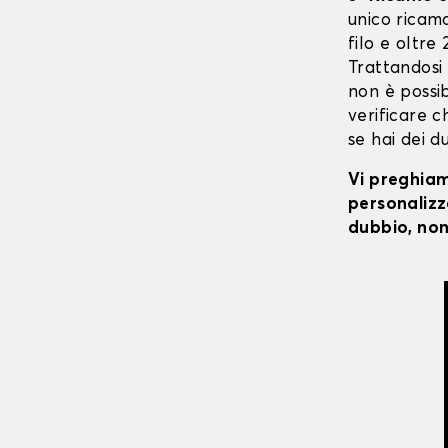
unico ricaman
filo e oltre
Trattandosi
non è possibi
verificare c
se hai dei d
Vi preghiamo
personalizza
dubbio, non