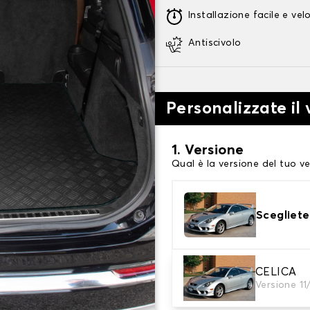
Installazione facile e vel
Antiscivolo
Personalizzate il
1. Versione
Qual è la versione del tuo ve
Scegliete
CELICA
2. Materiale
Versione 11
scegli il materiale del tappe