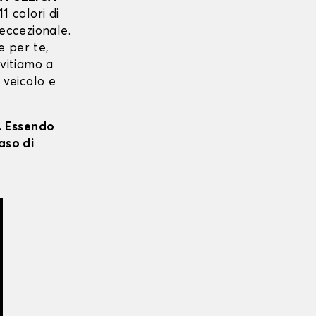
11 colori di
 eccezionale.
e per te,
nvitiamo a
 veicolo e
i. Essendo
aso di