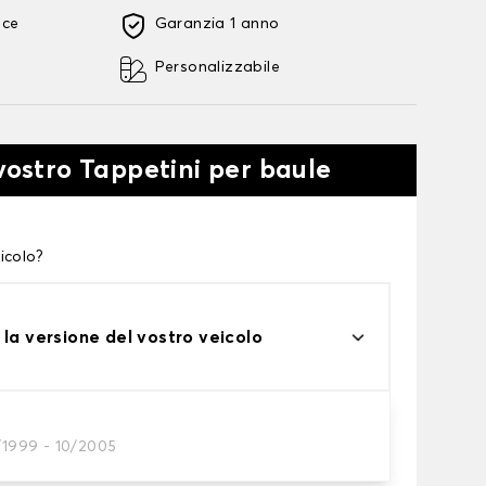
oce
Garanzia 1 anno
Personalizzabile
 vostro Tappetini per baule
icolo?
 la versione del vostro veicolo
/1999 - 10/2005
tini per baule