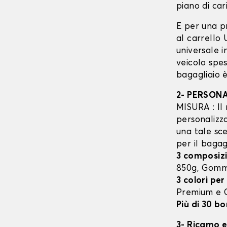
piano di cari
E per una p
al carrello
universale 
veicolo spes
bagagliaio è
2- PERSON
MISURA : Il 
personalizza
una tale sce
per il bagag
3 composizi
850g, Gom
3 colori per
Premium e
Più di 30 bo
3- Ricamo e