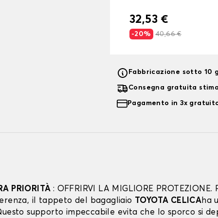
32,53 €
-20%
40,66 €
Fabbricazione sotto 10 g
Consegna gratuita stim
Pagamento in 3x gratuito
RA PRIORITÀ
: OFFRIRVI LA MIGLIORE PROTEZIONE. 
erenza, il tappeto del bagagliaio
TOYOTA CELICA
ha 
uesto supporto impeccabile evita che lo sporco si dep