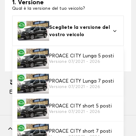
1. Versione
Qual è la versione del tuo veicolo?
Scegliete la versione del
vostro veicolo
2. Livello di protezione
PROACE CITY Lunga 5 posti
Versione 07/2021 - 2026
Scegli il telo protettivo adatto alle tue esigenze
PROACE CITY Lunga 7 posti
Consegna gratuita stimata su 14/08/2026
Versione 07/2021 - 2026
Pagamento in 3x gratuito, a partire da 60 euro
di acquisto.
PROACE CITY short 5 posti
Versione 07/2021 - 2026
Caratteristiche
PROACE CITY short 7 posti