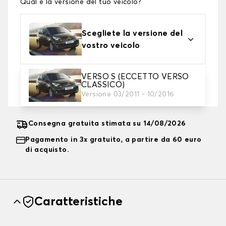
Qual è la versione del tuo veicolo?
Scegliete la versione del
vostro veicolo
VERSO S (ECCETTO VERSO
2. Livello di protezione
CLASSICO)
Scegli il telo protettivo adatto alle tue esigenze
Versione 03/2011 - 10/2016
Consegna gratuita stimata su 14/08/2026
Pagamento in 3x gratuito, a partire da 60 euro
di acquisto.
Caratteristiche