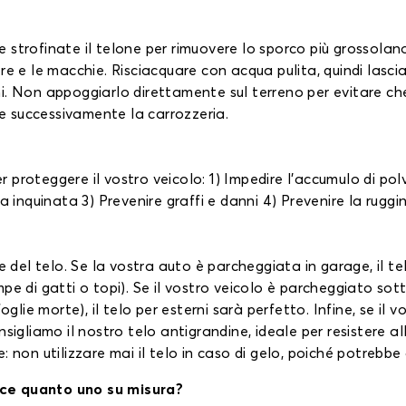
strofinate il telone per rimuovere lo sporco più grossolano
e e le macchie. Risciacquare con acqua pulita, quindi lasciar
. Non appoggiarlo direttamente sul terreno per evitare che p
re successivamente la carrozzeria.
per proteggere il vostro veicolo: 1) Impedire l'accumulo di po
a inquinata 3) Prevenire graffi e danni 4) Prevenire la ruggin
e del telo. Se la vostra auto è parcheggiata in garage, il tel
pe di gatti o topi). Se il vostro veicolo è parcheggiato so
oglie morte), il telo per esterni sarà perfetto. Infine, se il
sigliamo il nostro telo antigrandine, ideale per resistere all
 non utilizzare mai il telo in caso di gelo, poiché potrebbe 
ace quanto uno su misura?