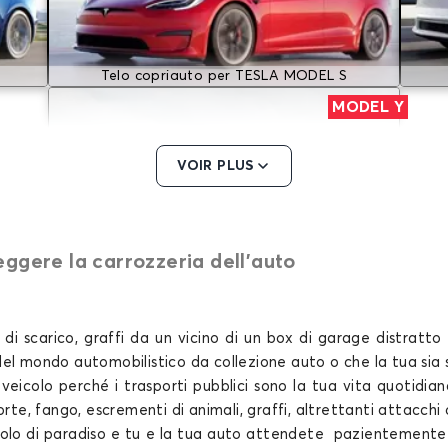
Telo copriauto per TESLA MODEL S
MODEL Y
VOIR PLUS
eggere la carrozzeria dell’auto
Telo copriauto per TESLA MODEL Y
i scarico, graffi da un vicino di un box di garage distratto 
del mondo automobilistico da collezione
auto o che la tua sia
o veicolo perché i trasporti pubblici sono la tua vita quoti
te, fango, escrementi di animali, graffi, altrettanti attacchi q
olo di paradiso e tu e la tua
auto
attendete pazientemente fi