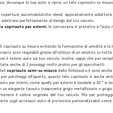
sia, dovunque la tua auto si riposi, un
telo copriauto su misur
e
coperture automobilistiche
ideali, appositamente adattate al
r adattarsi perfettamente al design del tuo veicolo.
elo copriauto per esterni
, la carrozzeria e’ protetta e l’auto 
li copriauto su misura
evitando la formazione di umidità e la 
priauto
sono regolabili grazie all'utilizzo di un elastico su tutt
per il
telone auto
sul tuo veicolo. Inoltre, sappi che per sempl
ate anche di 2 passaggi molto pratici per gli specchietti.
teli
copriauto semi-su misura
della Stilistauto.it sono anch
e per parcheggi all'aperto, questo
telo copriauto
è anche anti-
to per interni, come quello per esterni è lavabile a 30 ° in la
un elegante tessuto traspirante grigio metallizzato o grigio
ntenere il valore originale del tuo
veicolo
. Ma per protegge
fferte sugli accessori auto di protezioni personalizzabili come