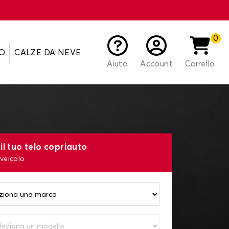
0
O
CALZE DA NEVE
Aiuto
Account
Carrello
il tuo telo copriauto
 veicolo