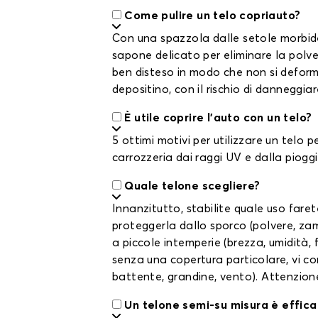
Come pulire un telo copriauto?
Con una spazzola dalle setole morbide 
sapone delicato per eliminare la polver
ben disteso in modo che non si deformi
depositino, con il rischio di danneggia
È utile coprire l'auto con un telo?
5 ottimi motivi per utilizzare un telo 
carrozzeria dai raggi UV e dalla pioggi
Quale telone scegliere?
Innanzitutto, stabilite quale uso faret
proteggerla dallo sporco (polvere, zam
a piccole intemperie (brezza, umidità, f
senza una copertura particolare, vi con
battente, grandine, vento). Attenzione:
Un telone semi-su misura è effic