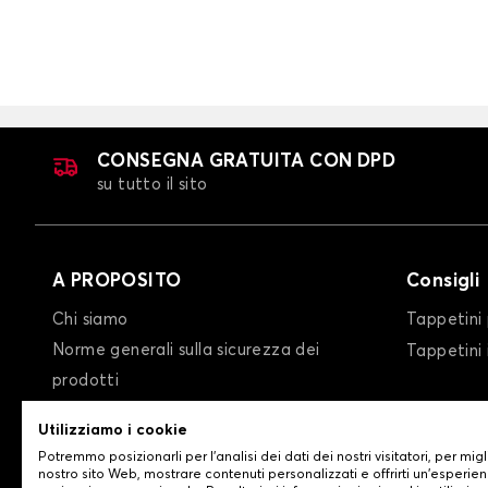
CONSEGNA GRATUITA CON DPD
su tutto il sito
A PROPOSITO
Consigli
Chi siamo
Tappetini 
Norme generali sulla sicurezza dei
Tappetini
prodotti
condizioni generali di vendita
Utilizziamo i cookie
Privacy policy/Cookie policy
Potremmo posizionarli per l'analisi dei dati dei nostri visitatori, per migl
Contattaci
nostro sito Web, mostrare contenuti personalizzati e offrirti un'esperien