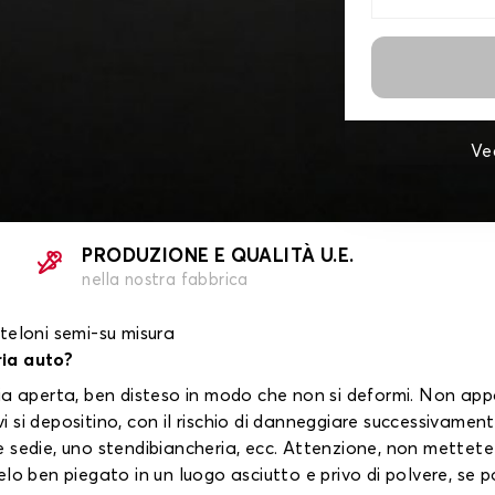
Ve
PRODUZIONE E QUALITÀ U.E.
nella nostra fabbrica
 teloni semi-su misura
ria auto?
l'aria aperta, ben disteso in modo che non si deformi. Non ap
 vi si depositino, con il rischio di danneggiare successivame
sedie, uno stendibiancheria, ecc. Attenzione, non mettete m
lo ben piegato in un luogo asciutto e privo di polvere, se po