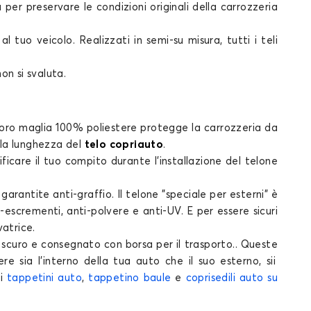
a
per preservare le condizioni originali della carrozzeria
 tuo veicolo. Realizzati in semi-su misura, tutti i
teli
non si svaluta.
loro maglia 100% poliestere protegge la carrozzeria da
a la lunghezza del
telo copriauto
.
ificare il tuo compito durante l'installazione del
telone
e
garantite
anti-graffio. Il
telone
"speciale per esterni" è
escrementi, anti-polvere e anti-UV. E per essere sicuri
vatrice.
 scuro e consegnato con borsa per il trasporto.. Queste
re sia l'interno della tua
auto
che il suo esterno, sii
 i
tappetini auto
,
tappetino baule
e
coprisedili auto su