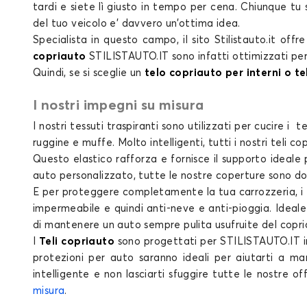
tardi e siete lì giusto in tempo per cena. Chiunque tu 
del tuo
veicolo e’ davvero un’ottima idea.
Specialista in questo campo, il
sito Stilistauto.it
offr
copriauto
STILISTAUTO.IT
sono infatti ottimizzati pe
Quindi, se si sceglie un
telo copriauto per interni o t
I nostri impegni su misura
I nostri tessuti traspiranti sono utilizzati per cucire i
te
ruggine e muffe. Molto intelligenti, tutti i nostri
teli co
Questo elastico rafforza e fornisce il supporto ideale 
auto personalizzato
, tutte le nostre
coperture
sono dot
E per proteggere completamente la tua carrozzeria, i
impermeabile e quindi anti-neve e anti-pioggia. Ideal
di mantenere un auto sempre pulita usufruite del copriau
I
Teli copriauto
sono progettati per STILISTAUTO.IT in 
protezioni per auto
saranno ideali per aiutarti a ma
intelligente e non lasciarti sfuggire tutte le nostre o
misura
.