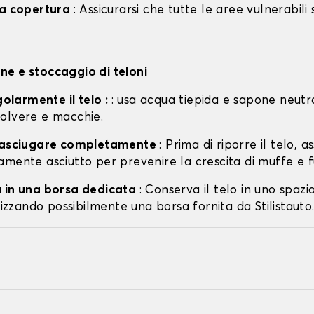
la copertura
: Assicurarsi che tutte le aree vulnerabili
e e stoccaggio di teloni
egolarmente il telo :
: usa acqua tiepida e sapone neutr
olvere e macchie.
o asciugare completamente
: Prima di riporre il telo, a
amente asciutto per prevenire la crescita di muffe e f
 in una borsa dedicata
: Conserva il telo in uno spazi
ilizzando possibilmente una borsa fornita da Stilistauto.i