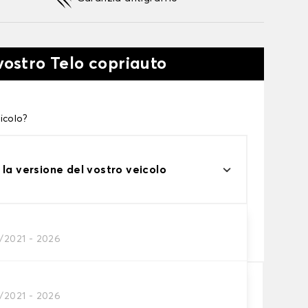
vostro Telo copriauto
icolo?
 la versione del vostro veicolo
one
1/2021 - 2026
tto alle tue esigenze
1/2021 - 2026
Aggiungi al carrello