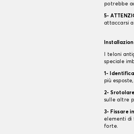
potrebbe ac
5- ATTENZ
attaccarsi a
Installazio
I teloni an
speciale imb
1- Identific
più esposte,
2- Srotolare
sulle altre p
3- Fissare 
elementi di 
forte.