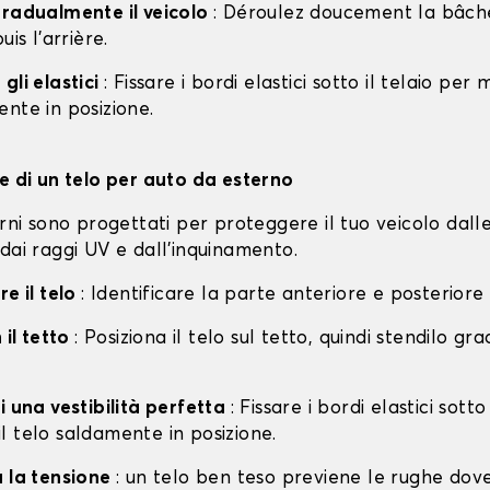
gradualmente il veicolo
: Déroulez doucement la bâche 
uis l'arrière.
gli elastici
: Fissare i bordi elastici sotto il telaio per
nte in posizione.
ne di un telo per auto da esterno
erni sono progettati per proteggere il tuo veicolo dall
dai raggi UV e dall'inquinamento.
re il telo
: Identificare la parte anteriore e posteriore
 il tetto
: Posiziona il telo sul tetto, quindi stendilo g
i una vestibilità perfetta
: Fissare i bordi elastici sotto
l telo saldamente in posizione.
a la tensione
: un telo ben teso previene le rughe dov