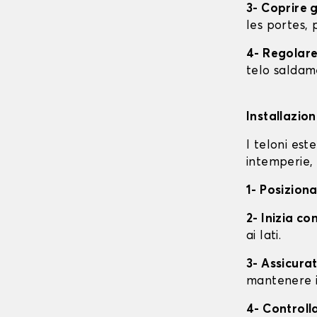
3- Coprire 
les portes, p
4- Regolare 
telo saldame
Installazio
I teloni est
intemperie, 
1- Posiziona
2- Inizia con
ai lati.
3- Assicurat
mantenere i
4- Controll