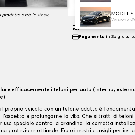
-35%
121,99 €
MODEL S
l prodotto avrà le stesse
Versione 0
Consegna gratuita stima
Pagamento in 3x gratuito
lare efficacemente i teloni per auto (interno, estern
e)
il proprio veicolo con un telone adatto è fondamenta
l'aspetto e prolungarne la vita. Che si tratti di teloni 
r uso speciale contro la grandine, la corretta installa
na protezione ottimale. Ecco i nostri consigli per instal