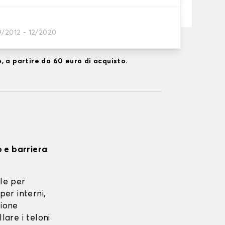
9/2012 - 12/2020
ta su 17/08/2026
, a partire da 60 euro di acquisto.
o e barriera
le per
per interni,
zione
lare i teloni