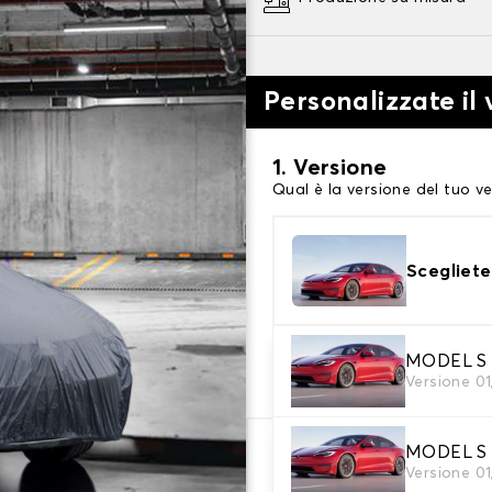
Personalizzate il 
1. Versione
Qual è la versione del tuo ve
Scegliete
2. Livello di protezi
MODEL S
Versione 0
Scegli il telo protettivo ada
MODEL S
79,29 €
Versione 0