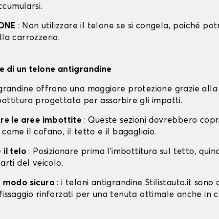
cumularsi.
IONE
: Non utilizzare il telone se si congela, poiché po
lla carrozzeria.
ne di un telone antigrandine
tigrandine offrono una maggiore protezione grazie alla
ottitura progettata per assorbire gli impatti.
are le aree imbottite
: Queste sezioni dovrebbero copri
 come il cofano, il tetto e il bagagliaio.
 il telo
: Posizionare prima l'imbottitura sul tetto, quin
arti del veicolo.
in modo sicuro
: i teloni antigrandine Stilistauto.it sono 
fissaggio rinforzati per una tenuta ottimale anche in 