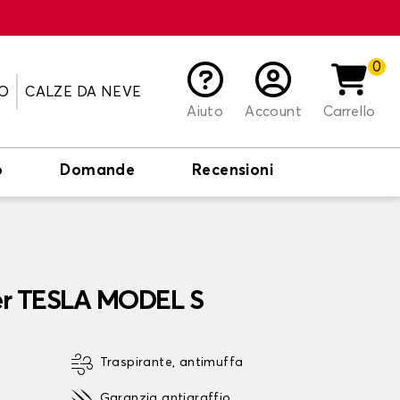
0
O
CALZE DA NEVE
Aiuto
Account
Carrello
o
Domande
Recensioni
per TESLA MODEL S
Traspirante, antimuffa
Garanzia antigraffio