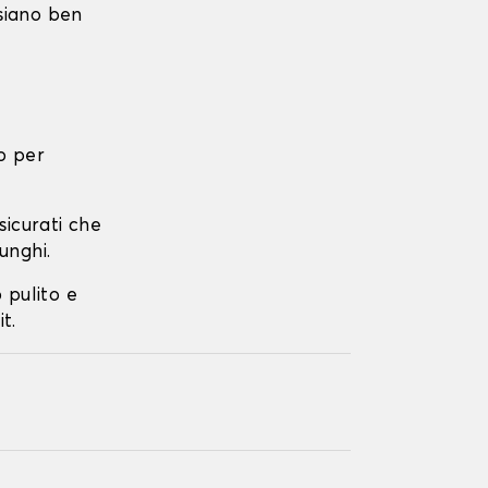
 siano ben
o per
ssicurati che
unghi.
o pulito e
t.