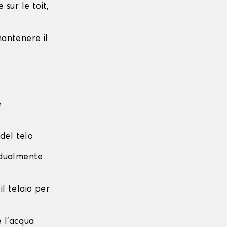
sur le toit,
 mantenere il
e
 del telo
radualmente
 il telaio per
e l'acqua