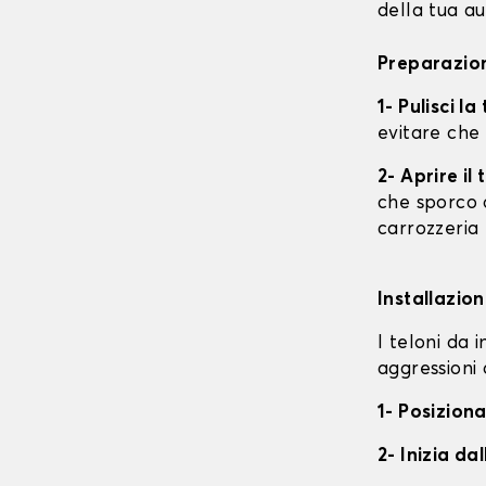
della tua au
Preparazion
1- Pulisci l
evitare che
2- Aprire i
che sporco o
carrozzeria
Installazion
I teloni da 
aggressioni 
1- Posiziona
2- Inizia da