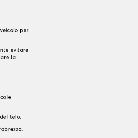
l veicolo per
ante evitare
iare la
ccole
del telo.
arabrezza.