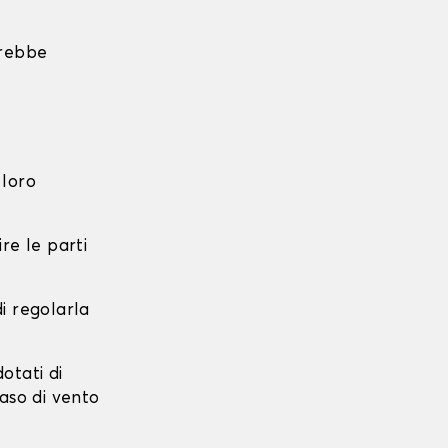
trebbe
 loro
re le parti
di regolarla
dotati di
caso di vento