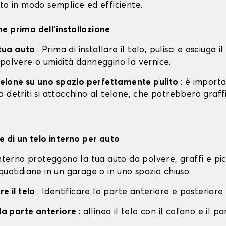
to in modo semplice ed efficiente.
e prima dell'installazione
a tua auto
: Prima di installare il telo, pulisci e asciuga i
 polvere o umidità danneggino la vernice.
l telone su uno spazio perfettamente pulito
: è import
 detriti si attacchino al telone, che potrebbero graff
e di un telo interno per auto
interno proteggono la tua auto da polvere, graffi e pi
quotidiane in un garage o in uno spazio chiuso.
re il telo
: Identificare la parte anteriore e posteriore 
lla parte anteriore
: allinea il telo con il cofano e il p