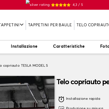
4,3 / 5
TAPPETINI
TAPPETINI PER BAULE
TELO COPRIAUT
Installazione
Caratteristiche
Fot
lo copriauto TESLA MODEL S
Telo copriauto 
Installazione rapida
Produzione su misura