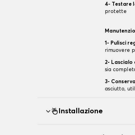
4- Testare 
protette
Manutenzion
1- Pulisci r
rimuovere p
2- Lascial
sia complet
3- Conserva
asciutto, ut
Installazione