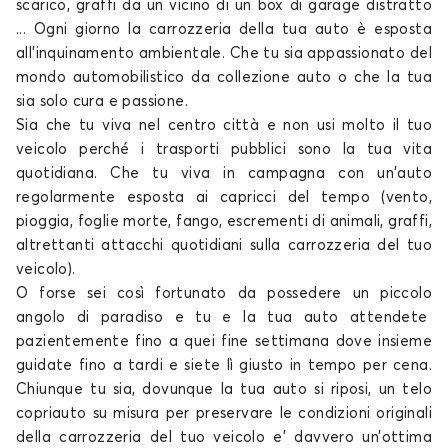
scarico, graffi da un vicino di un box di garage distratto
... Ogni giorno la carrozzeria della tua
auto
è esposta
all'inquinamento ambientale. Che tu sia appassionato del
mondo automobilistico da collezione
auto o che la tua
sia solo
cura e passione.
Sia che tu viva nel centro città e non usi molto il tuo
veicolo perché i trasporti pubblici sono la tua vita
quotidiana. Che tu viva in campagna con un'auto
regolarmente esposta ai capricci del tempo (vento,
pioggia, foglie morte, fango, escrementi di animali, graffi,
altrettanti attacchi quotidiani sulla carrozzeria del tuo
veicolo).
O forse sei così fortunato da possedere un piccolo
angolo di paradiso e tu e la tua
auto
attendete
pazientemente fino a quei fine settimana dove insieme
guidate fino a tardi e siete lì giusto in tempo per cena.
Chiunque tu sia, dovunque la tua auto si riposi, un
telo
copriauto su misura
per preservare le condizioni originali
della carrozzeria del tuo
veicolo e’ davvero un’ottima