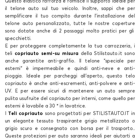
Questo elastico rafforza e fornisce il supporto ideale per
il
telone auto
sul tuo veicolo. Inoltre, sappi che per
semplificare il tuo compito durante l'installazione del
telone auto personalizzato
, tutte le nostre
coperture
sono dotate anche di 2 passaggi molto pratici per gli
specchietti.
E per proteggere completamente la tua carrozzeria, i
teli
copriauto semi-su misura
della Stilistauto.it sono
anche
garantite
anti-graffio. Il
telone
"speciale per
esterni" è impermeabile e quindi anti-neve e anti-
pioggia. Ideale per parcheggi all'aperto, questo
telo
copriauto
è anche anti-escrementi, anti-polvere e anti-
UV. E per essere sicuri di mantenere un auto sempre
pulita usufruite del copriauto per interni, come quello per
esterni è lavabile a 30 ° in lavatrice.
I
Teli copriauto
sono progettati per STILISTAUTO.IT in
un elegante tessuto traspirante grigio metallizzato o
grigio scuro e consegnato con borsa per il trasporto..
Queste
protezioni per auto
saranno ideali per aiutarti a