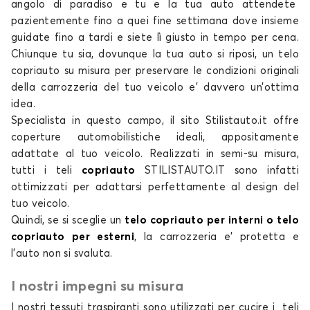
angolo di paradiso e tu e la tua
auto
attendete
Telo copriauto per HONDA CR-Z
pazientemente fino a quei fine settimana dove insieme
guidate fino a tardi e siete lì giusto in tempo per cena.
e
Chiunque tu sia, dovunque la tua auto si riposi, un
telo
copriauto su misura
per preservare le condizioni originali
della carrozzeria del tuo
veicolo e’ davvero un’ottima
idea.
Specialista in questo campo, il
sito Stilistauto.it
offre
coperture automobilistiche
ideali, appositamente
adattate al tuo veicolo. Realizzati in semi-su misura,
tutti i
teli
copriauto
STILISTAUTO.IT
sono infatti
Telo copriauto per HONDA e
ottimizzati per adattarsi perfettamente al design del
e:Ny1
tuo veicolo.
Quindi, se si sceglie un
telo copriauto per interni o telo
copriauto per esterni
, la carrozzeria e’ protetta e
l’auto non si svaluta.
I nostri impegni su misura
I nostri tessuti traspiranti sono utilizzati per cucire i
teli