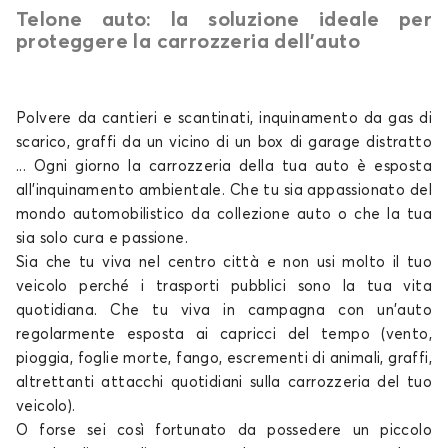
Telone auto: la soluzione ideale per
Telo copriauto per HONDA CIVIC
proteggere la carrozzeria dell’auto
CR-V
Polvere da cantieri e scantinati, inquinamento da gas di
scarico, graffi da un vicino di un box di garage distratto
... Ogni giorno la carrozzeria della tua
auto
è esposta
all'inquinamento ambientale. Che tu sia appassionato del
mondo automobilistico da collezione
auto o che la tua
sia solo
cura e passione.
Telo copriauto per HONDA CR-V
Sia che tu viva nel centro città e non usi molto il tuo
CR-Z
veicolo perché i trasporti pubblici sono la tua vita
quotidiana. Che tu viva in campagna con un'auto
regolarmente esposta ai capricci del tempo (vento,
pioggia, foglie morte, fango, escrementi di animali, graffi,
altrettanti attacchi quotidiani sulla carrozzeria del tuo
veicolo).
O forse sei così fortunato da possedere un piccolo