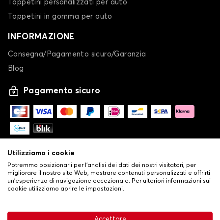
Tappetini personalizzati per auto
Telo copriauto per HONDA LEGEND
Tappetini in gomma per auto
PRELUDE
INFORMAZIONE
Consegna/Pagamento sicuro/Garanzia
Blog
Pagamento sicuro
Telo copriauto per HONDA PRELUDE
S 2000
Utilizziamo i cookie
Potremmo posizionarli per l'analisi dei dati dei nostri visitatori, per
migliorare il nostro sito Web, mostrare contenuti personalizzati e offrirti
un'esperienza di navigazione eccezionale. Per ulteriori informazioni sui
cookie utilizziamo aprire le impostazioni.
-
© Copyright 2026 Stilistauto
•
Condizioni generali di vendita
Accettare