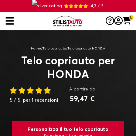
4,3 / 5
0
Home
/
Telo copriauto
/
Telo copriauto HONDA
Telo copriauto per
HONDA
A partire da
59,47 €
5
/ 5
per
1
recensioni
Personalizza il tuo telo copriauto