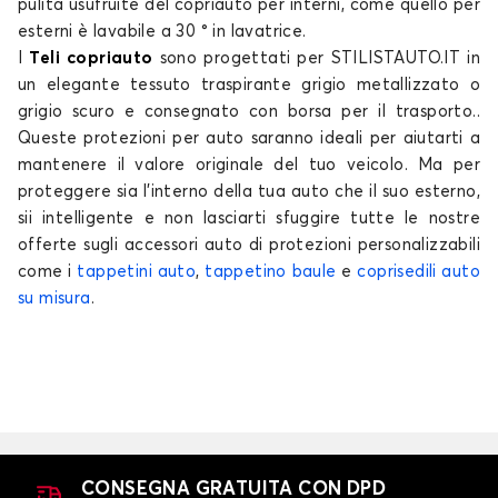
pulita usufruite del copriauto per interni, come quello per
Telo copriauto per HONDA HONDA-E
esterni è lavabile a 30 ° in lavatrice.
HR-V
I
Teli copriauto
sono progettati per STILISTAUTO.IT in
un elegante tessuto traspirante grigio metallizzato o
grigio scuro e consegnato con borsa per il trasporto..
Queste
protezioni per auto
saranno ideali per aiutarti a
mantenere il valore originale del tuo
veicolo
. Ma per
proteggere sia l'interno della tua
auto
che il suo esterno,
sii intelligente e non lasciarti sfuggire tutte le nostre
offerte sugli accessori auto di protezioni personalizzabili
Telo copriauto per HONDA HR-V
come i
tappetini auto
,
tappetino baule
e
coprisedili auto
su misura
.
INSIGHT
CONSEGNA GRATUITA CON DPD