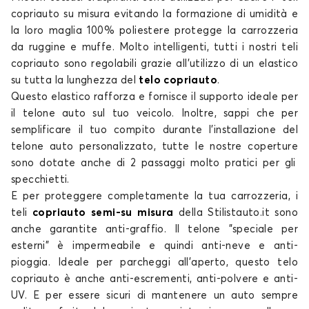
copriauto su misura
evitando la formazione di umidità e
Telo copriauto per HONDA e:Ny1
la loro maglia 100% poliestere protegge la carrozzeria
FR-V
da ruggine e muffe. Molto intelligenti, tutti i nostri
teli
copriauto
sono regolabili grazie all'utilizzo di un elastico
su tutta la lunghezza del
telo copriauto
.
Questo elastico rafforza e fornisce il supporto ideale per
il
telone auto
sul tuo veicolo. Inoltre, sappi che per
semplificare il tuo compito durante l'installazione del
telone auto personalizzato
, tutte le nostre
coperture
sono dotate anche di 2 passaggi molto pratici per gli
Telo copriauto per HONDA FR-V
specchietti.
HONDA-E
E per proteggere completamente la tua carrozzeria, i
teli
copriauto semi-su misura
della Stilistauto.it sono
anche
garantite
anti-graffio. Il
telone
"speciale per
esterni" è impermeabile e quindi anti-neve e anti-
pioggia. Ideale per parcheggi all'aperto, questo
telo
copriauto
è anche anti-escrementi, anti-polvere e anti-
UV. E per essere sicuri di mantenere un auto sempre