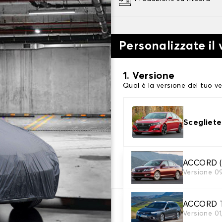
Personalizzate il 
1. Versione
Qual è la versione del tuo ve
Scegliete
2. Livello di protezi
ACCORD 
Versione 0
Scegli il telo protettivo ada
ACCORD T
66,08 €
Versione 0