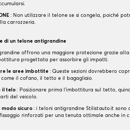
cumularsi.
IONE
: Non utilizzare il telone se si congela, poiché po
lla carrozzeria.
ne di un telone antigrandine
tigrandine offrono una maggiore protezione grazie alla
ottitura progettata per assorbire gli impatti.
are le aree imbottite
: Queste sezioni dovrebbero copri
 come il cofano, il tetto e il bagagliaio.
 il telo
: Posizionare prima l'imbottitura sul tetto, quin
arti del veicolo.
in modo sicuro
: i teloni antigrandine Stilistauto.it sono 
fissaggio rinforzati per una tenuta ottimale anche in 