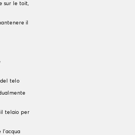
sur le toit,
 mantenere il
e
 del telo
radualmente
 il telaio per
e l'acqua