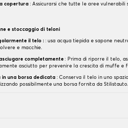
la copertura
: Assicurarsi che tutte le aree vulnerabili
e e stoccaggio di teloni
egolarmente il telo :
: usa acqua tiepida e sapone neutr
olvere e macchie.
o asciugare completamente
: Prima di riporre il telo, a
amente asciutto per prevenire la crescita di muffe e f
 in una borsa dedicata
: Conserva il telo in uno spazi
ilizzando possibilmente una borsa fornita da Stilistauto.i