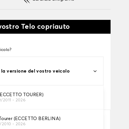
vostro Telo copriauto
icolo?
 la versione del vostro veicolo
one
(ECCETTO TOURER)
9/2011 - 2026
tto alle tue esigenze
ourer (ECCETTO BERLINA)
1/2010 - 2026
Aggiungi al carrello