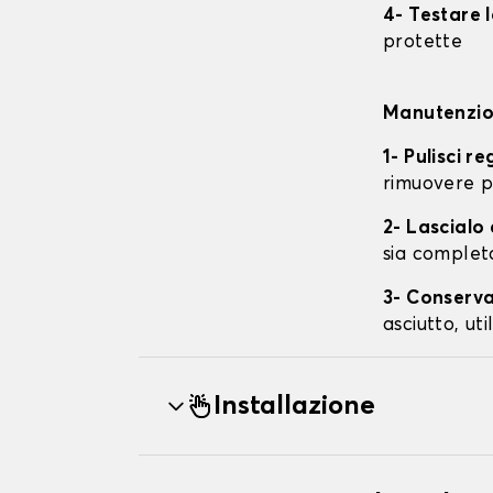
4- Testare 
protette
Manutenzion
1- Pulisci r
rimuovere p
2- Lascial
sia complet
3- Conserva
asciutto, ut
Installazione