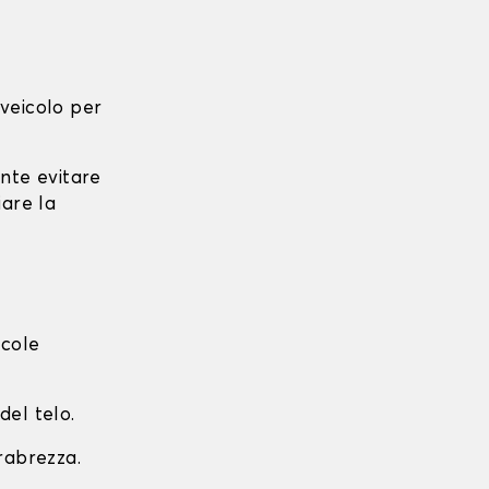
l veicolo per
ante evitare
iare la
ccole
del telo.
arabrezza.