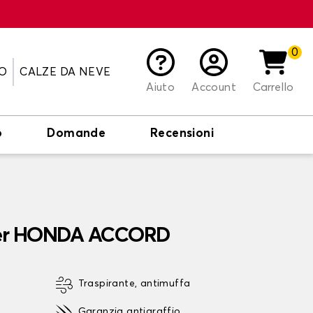
0
O
CALZE DA NEVE
Aiuto
Account
Carrello
o
Domande
Recensioni
 per HONDA ACCORD
Traspirante, antimuffa
Garanzia antigraffio