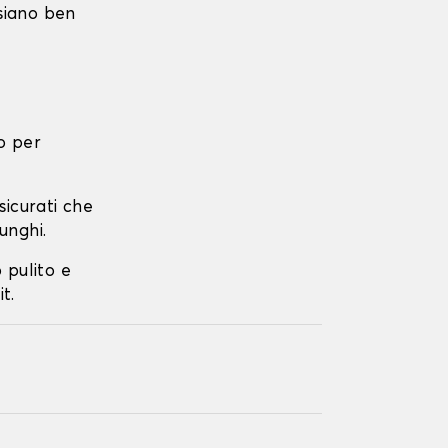
 siano ben
o per
ssicurati che
unghi.
o pulito e
t.