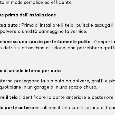
to in modo semplice ed efficiente.
e prima dell'installazione
a tua auto
: Prima di installare il telo, pulisci e asciuga i
 polvere o umidità danneggino la vernice.
l telone su uno spazio perfettamente pulito
: è import
 detriti si attacchino al telone, che potrebbero graff
e di un telo interno per auto
interno proteggono la tua auto da polvere, graffi e pi
quotidiane in un garage o in uno spazio chiuso.
re il telo
: Identificare la parte anteriore e posteriore 
lla parte anteriore
: allinea il telo con il cofano e il p