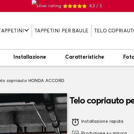
4,3 / 5
TAPPETINI
TAPPETINI PER BAULE
TELO COPRIAUT
Installazione
Caratteristiche
Fot
elo copriauto HONDA ACCORD
Telo copriauto
Installazione rapida
Produzione su misura