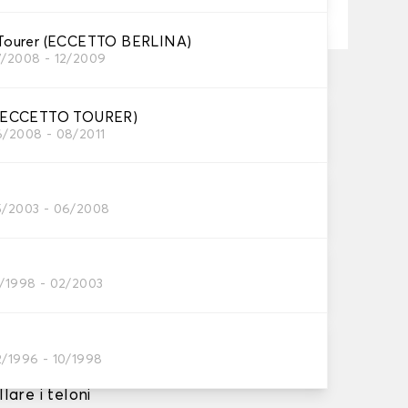
ourer (ECCETTO BERLINA)
7/2008 - 12/2009
ta su 17/08/2026
, a partire da 60 euro di acquisto.
(ECCETTO TOURER)
6/2008 - 08/2011
5/2003 - 06/2008
o e barriera
0/1998 - 02/2003
le per
per interni,
2/1996 - 10/1998
zione
lare i teloni