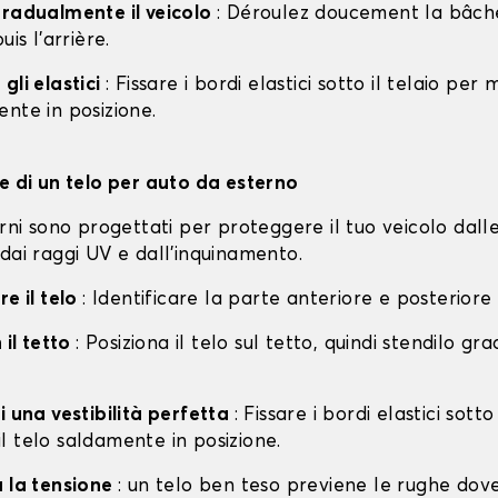
gradualmente il veicolo
: Déroulez doucement la bâche 
uis l'arrière.
gli elastici
: Fissare i bordi elastici sotto il telaio per
nte in posizione.
ne di un telo per auto da esterno
erni sono progettati per proteggere il tuo veicolo dall
dai raggi UV e dall'inquinamento.
re il telo
: Identificare la parte anteriore e posteriore
 il tetto
: Posiziona il telo sul tetto, quindi stendilo g
i una vestibilità perfetta
: Fissare i bordi elastici sotto
l telo saldamente in posizione.
a la tensione
: un telo ben teso previene le rughe dov