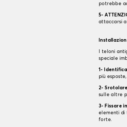
potrebbe ac
5- ATTENZ
attaccarsi a
Installazio
I teloni an
speciale imb
1- Identific
più esposte,
2- Srotolare
sulle altre p
3- Fissare 
elementi di 
forte.