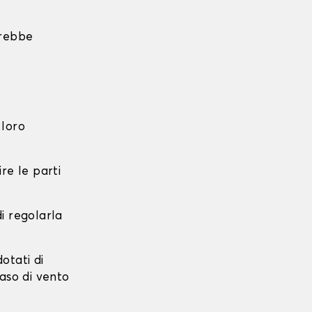
trebbe
 loro
re le parti
di regolarla
dotati di
caso di vento