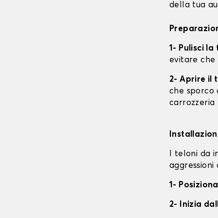
della tua au
Preparazion
1- Pulisci l
evitare che
2- Aprire i
che sporco o
carrozzeria
Installazion
I teloni da 
aggressioni 
1- Posiziona
2- Inizia da