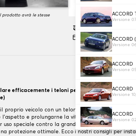
-35%
101,66 €
ACCORD T
l prodotto avrà le stesse
Versione 0
Consegna gratuita stima
Pagamento in 3x gratuito
ACCORD 
Versione 0
ACCORD
Versione 0
ACCORD
lare efficacemente i teloni per auto (interno, estern
Versione 1
e)
il proprio veicolo con un telone adatto è fondamenta
ACCORD
l'aspetto e prolungarne la vita. Che si tratti di teloni 
Versione 0
r uso speciale contro la grandine, la corretta installa
na protezione ottimale. Ecco i nostri consigli per instal