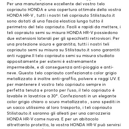
Per una manutenzione eccellente del vostro
telo
copriauto HONDA
e una copertura ottimale della vostra
HONDA HR-V , tutti i nostri teli copriauto Stilistauto.it
sono dotati di una fascia elastica lungo tutto il
perimetro del telo copriauto. Facili e rapidi da mettere, i
teli copraiuto semi su misura HONDA HR-V possiedono
due estensioni laterali per gli specchietti retrovisori. Per
una protezione sicura e garantita, tutti i nostri teli
copriauto semi su misura su Stilistauto.it sono garantiti
anti ruggine.Il telo copriauto semi su misura studiato
appositamente per esterni è estremamente
impermeabile, e di conseguenza anti-pioggia e anti-
neve. Questo telo copriauto confezionato color grigio
metallizzato è inoltre anti-graffio, polvere e raggi UV. E
per mantenere il vostro telo copriauto sempre in
perfetta tenuta e pronto per l’uso, il telo copriauto è
lavabile in lavatrice a 30°. Confezionati in un elegante
color grigio chiaro o scuro metallizzato , sono spediti in
un sacco utilissimo al loro trasporto, i teli copriauto
Stilistauto.it saranno gli alleati per una carrozzeria
HONDA HR-V come nuova. E per un abitacolo
altrettanto protetto, la vostra HONDA HR-V può servirsi