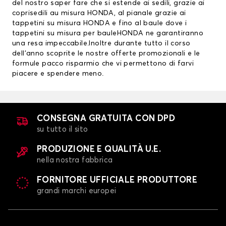
del nostro saper fare che si estende ai sedili, grazie ai
coprisedili au misura HONDA
, al pianale grazie ai
tappetini su misura HONDA
e fino al baule dove i
tappetini su misura per bauleHONDA ne garantiranno
una resa impeccabile.Inoltre durante tutto il corso
dell’anno scoprite le nostre offerte promozionali e le
formule pacco risparmio che vi permettono di farvi
piacere e spendere meno.
CONSEGNA GRATUITA CON DPD
su tutto il sito
PRODUZIONE E QUALITÀ U.E.
nella nostra fabbrica
FORNITORE UFFICIALE PRODUTTORE
grandi marchi europei