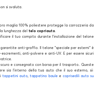
non si svaluta.
loro maglia 100% poliestere protegge la carrozzeria da
a la lunghezza del
telo copriauto
.
ificare il tuo compito durante l'installazione del
telone
e
garantite
anti-graffio. Il
telone
"speciale per esterni" è
escrementi, anti-polvere e anti-UV. E per essere sicuri
vatrice.
 scuro e consegnato con borsa per il trasporto.. Queste
re sia l'interno della tua
auto
che il suo esterno, sii
 i
tappetini auto
,
tappetino baule
e
coprisedili auto su