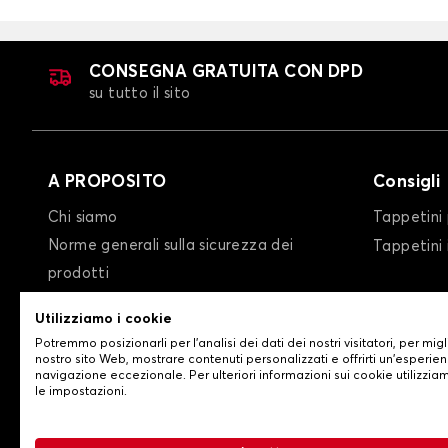
CONSEGNA GRATUITA CON DPD
su tutto il sito
A PROPOSITO
Consigli
Chi siamo
Tappetini 
Norme generali sulla sicurezza dei
Tappetini
prodotti
condizioni generali di vendita
Utilizziamo i cookie
Privacy policy/Cookie policy
Potremmo posizionarli per l'analisi dei dati dei nostri visitatori, per migl
Contattaci
nostro sito Web, mostrare contenuti personalizzati e offrirti un'esperien
navigazione eccezionale. Per ulteriori informazioni sui cookie utilizzia
le impostazioni.