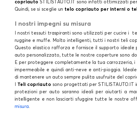
copriauto
STILISTAUTO.IT
sono infatti ottimizzati pe
Quindi, se si sceglie un
telo copriauto per interni o t
I nostri impegni su misura
I nostri tessuti traspiranti sono utilizzati per cucire i
te
ruggine e muffe. Molto intelligenti, tutti i nostri
teli co
Questo elastico rafforza e fornisce il supporto ideale 
auto personalizzato
, tutte le nostre
coperture
sono dot
E per proteggere completamente la tua carrozzeria, i
impermeabile e quindi anti-neve e anti-pioggia. Ideal
di mantenere un auto sempre pulita usufruite del copriau
I
Teli copriauto
sono progettati per STILISTAUTO.IT in 
protezioni per auto
saranno ideali per aiutarti a ma
intelligente e non lasciarti sfuggire tutte le nostre o
misura
.