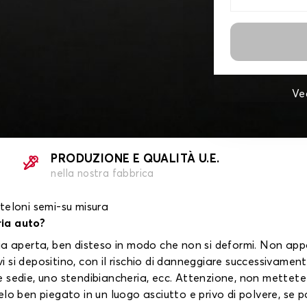
Ve
PRODUZIONE E QUALITÀ U.E.
nella nostra fabbrica
 teloni semi-su misura
ria auto?
l'aria aperta, ben disteso in modo che non si deformi. Non ap
 vi si depositino, con il rischio di danneggiare successivame
sedie, uno stendibiancheria, ecc. Attenzione, non mettete m
lo ben piegato in un luogo asciutto e privo di polvere, se po