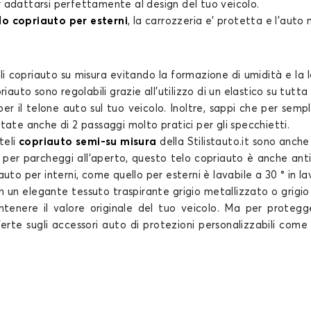
r adattarsi perfettamente al design del tuo veicolo.
elo copriauto per esterni
, la carrozzeria e’ protetta e l’auto 
li copriauto su misura
evitando la formazione di umidità e la 
priauto
sono regolabili grazie all'utilizzo di un elastico su tutt
per il
telone auto
sul tuo veicolo. Inoltre, sappi che per sempl
ate anche di 2 passaggi molto pratici per gli specchietti.
teli
copriauto semi-su misura
della Stilistauto.it sono anch
e per parcheggi all'aperto, questo
telo copriauto
è anche anti-
to per interni, come quello per esterni è lavabile a 30 ° in la
un elegante tessuto traspirante grigio metallizzato o grigio
ntenere il valore originale del tuo
veicolo
. Ma per protegge
fferte sugli accessori auto di protezioni personalizzabili come