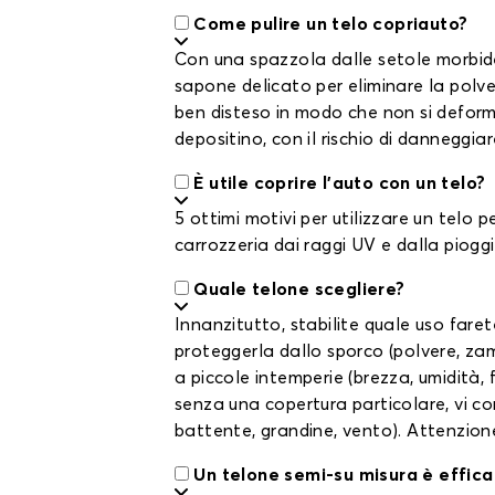
Come pulire un telo copriauto?
Con una spazzola dalle setole morbide 
sapone delicato per eliminare la polver
ben disteso in modo che non si deformi
depositino, con il rischio di danneggia
È utile coprire l'auto con un telo?
5 ottimi motivi per utilizzare un telo 
carrozzeria dai raggi UV e dalla pioggi
Quale telone scegliere?
Innanzitutto, stabilite quale uso faret
proteggerla dallo sporco (polvere, zam
a piccole intemperie (brezza, umidità, f
senza una copertura particolare, vi con
battente, grandine, vento). Attenzione:
Un telone semi-su misura è effic