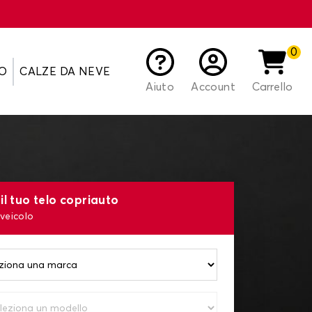
0
O
CALZE DA NEVE
Aiuto
Account
Carrello
il tuo telo copriauto
 veicolo