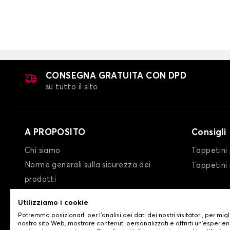
CONSEGNA GRATUITA CON DPD
su tutto il sito
A PROPOSITO
Consigli
Chi siamo
Tappetini 
Norme generali sulla sicurezza dei
Tappetini
prodotti
condizioni generali di vendita
Utilizziamo i cookie
Privacy policy/Cookie policy
Potremmo posizionarli per l'analisi dei dati dei nostri visitatori, per migl
Contattaci
nostro sito Web, mostrare contenuti personalizzati e offrirti un'esperien