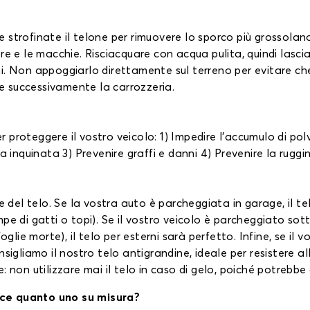
strofinate il telone per rimuovere lo sporco più grossolano
e e le macchie. Risciacquare con acqua pulita, quindi lasciar
. Non appoggiarlo direttamente sul terreno per evitare che p
re successivamente la carrozzeria.
per proteggere il vostro veicolo: 1) Impedire l'accumulo di po
a inquinata 3) Prevenire graffi e danni 4) Prevenire la ruggin
e del telo. Se la vostra auto è parcheggiata in garage, il tel
pe di gatti o topi). Se il vostro veicolo è parcheggiato so
oglie morte), il telo per esterni sarà perfetto. Infine, se il
sigliamo il nostro telo antigrandine, ideale per resistere all
 non utilizzare mai il telo in caso di gelo, poiché potrebbe 
ace quanto uno su misura?