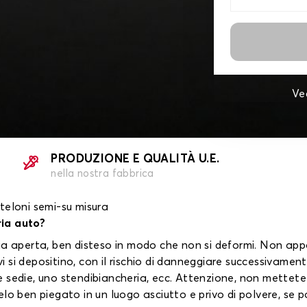
Ve
PRODUZIONE E QUALITÀ U.E.
nella nostra fabbrica
 teloni semi-su misura
ria auto?
l'aria aperta, ben disteso in modo che non si deformi. Non ap
 vi si depositino, con il rischio di danneggiare successivame
sedie, uno stendibiancheria, ecc. Attenzione, non mettete m
lo ben piegato in un luogo asciutto e privo di polvere, se po