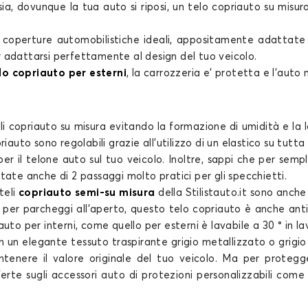
sia, dovunque la tua auto si riposi, un
telo copriauto su misur
e
coperture automobilistiche
ideali, appositamente adattate al
r adattarsi perfettamente al design del tuo veicolo.
elo copriauto per esterni
, la carrozzeria e’ protetta e l’auto 
li copriauto su misura
evitando la formazione di umidità e la 
priauto
sono regolabili grazie all'utilizzo di un elastico su tutt
per il
telone auto
sul tuo veicolo. Inoltre, sappi che per sempl
ate anche di 2 passaggi molto pratici per gli specchietti.
teli
copriauto semi-su misura
della Stilistauto.it sono anch
e per parcheggi all'aperto, questo
telo copriauto
è anche anti-
to per interni, come quello per esterni è lavabile a 30 ° in la
un elegante tessuto traspirante grigio metallizzato o grigio
ntenere il valore originale del tuo
veicolo
. Ma per protegge
fferte sugli accessori auto di protezioni personalizzabili come