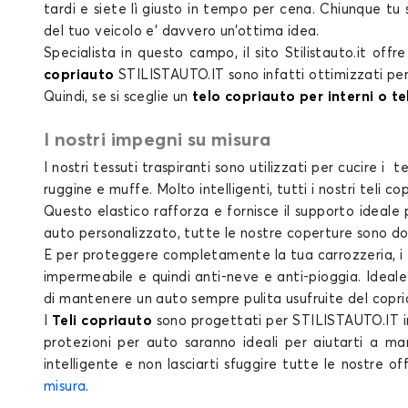
tardi e siete lì giusto in tempo per cena. Chiunque tu 
del tuo
veicolo e’ davvero un’ottima idea.
Specialista in questo campo, il
sito Stilistauto.it
offr
copriauto
STILISTAUTO.IT
sono infatti ottimizzati pe
Quindi, se si sceglie un
telo copriauto per interni o t
I nostri impegni su misura
I nostri tessuti traspiranti sono utilizzati per cucire i
te
ruggine e muffe. Molto intelligenti, tutti i nostri
teli co
Questo elastico rafforza e fornisce il supporto ideale 
auto personalizzato
, tutte le nostre
coperture
sono dot
E per proteggere completamente la tua carrozzeria, i
impermeabile e quindi anti-neve e anti-pioggia. Ideal
di mantenere un auto sempre pulita usufruite del copriau
I
Teli copriauto
sono progettati per STILISTAUTO.IT in 
protezioni per auto
saranno ideali per aiutarti a ma
intelligente e non lasciarti sfuggire tutte le nostre o
misura
.