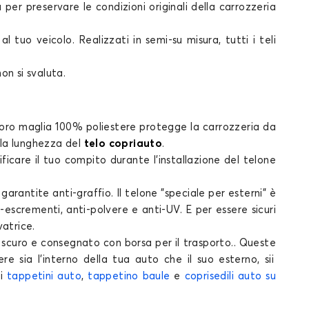
a
per preservare le condizioni originali della carrozzeria
 tuo veicolo. Realizzati in semi-su misura, tutti i
teli
non si svaluta.
loro maglia 100% poliestere protegge la carrozzeria da
a la lunghezza del
telo copriauto
.
ificare il tuo compito durante l'installazione del
telone
e
garantite
anti-graffio. Il
telone
"speciale per esterni" è
escrementi, anti-polvere e anti-UV. E per essere sicuri
vatrice.
 scuro e consegnato con borsa per il trasporto.. Queste
re sia l'interno della tua
auto
che il suo esterno, sii
 i
tappetini auto
,
tappetino baule
e
coprisedili auto su