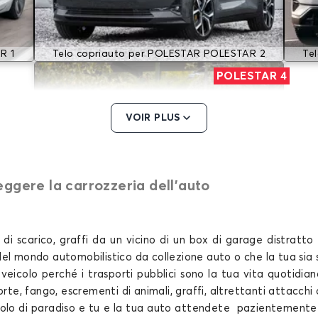
R 1
Telo copriauto per POLESTAR POLESTAR 2
Te
POLESTAR 4
VOIR PLUS
eggere la carrozzeria dell’auto
Telo copriauto per POLESTAR POLESTAR 4
i scarico, graffi da un vicino di un box di garage distratto 
del mondo automobilistico da collezione
auto o che la tua sia
o veicolo perché i trasporti pubblici sono la tua vita quoti
te, fango, escrementi di animali, graffi, altrettanti attacchi q
olo di paradiso e tu e la tua
auto
attendete pazientemente fi